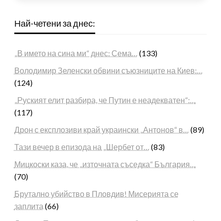
Най-четени за днес:
„В името на сина ми“ днес: Сема…
(133)
Володимир Зеленски обвини съюзниците на Киев:…
(124)
„Руският елит разбира, че Путин е неадекватен“:…
(117)
Дрон с експлозиви край украински „Антонов“ в…
(89)
Тази вечер в епизода на „Шербет от…
(83)
Мицкоски каза, че „източната съседка“ България…
(70)
Брутално убийство в Пловдив! Мисерията се
заплита
(66)