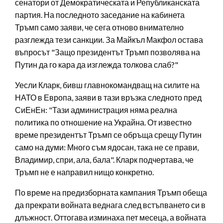
сенатори от Демократическата и Републиканската
партия. На последното заседание на кабинета
Тръмп само заяви, че сега отново внимателно
разглежда тези санкции. За Майкъл Макфол остава
въпросът "Защо президентът Тръмп позволява на
Путин да го кара да изглежда толкова слаб?"
Уесли Кларк, бивш главнокомандващ на силите на
НАТО в Европа, заяви в тази връзка следното пред
СиЕнЕн: "Тази администрация няма реална
политика по отношение на Украйна. От известно
време президентът Тръмп се обръща срещу Путин
само на думи: Много съм ядосан, така не се прави,
Владимир, спри, ала, бала". Кларк подчертава, че
Тръмп не е направил нищо конкретно.
По време на предизборната кампания Тръмп обеща
да прекрати войната веднага след встъпването си в
длъжност. Оттогава изминаха пет месеца, а войната