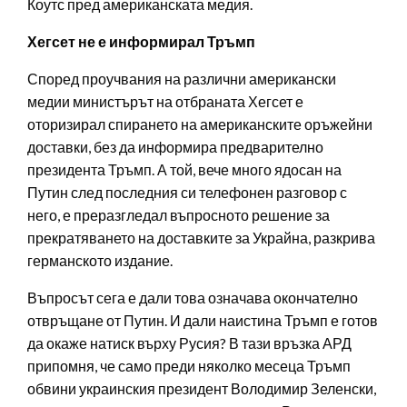
Коутс пред американската медия.
Хегсет не е информирал Тръмп
Според проучвания на различни американски
медии министърът на отбраната Хегсет е
оторизирал спирането на американските оръжейни
доставки, без да информира предварително
президента Тръмп. А той, вече много ядосан на
Путин след последния си телефонен разговор с
него, е преразгледал въпросното решение за
прекратяването на доставките за Украйна, разкрива
германското издание.
Въпросът сега е дали това означава окончателно
отвръщане от Путин. И дали наистина Тръмп е готов
да окаже натиск върху Русия? В тази връзка АРД
припомня, че само преди няколко месеца Тръмп
обвини украинския президент Володимир Зеленски,