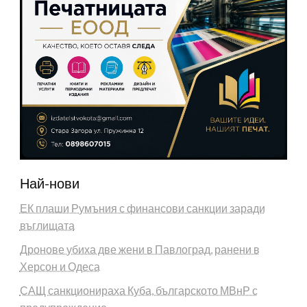
Най-нови
ЕК плаши Румъния с финансови санкции заради
въглищата
Дронове убиха две жени в Павлоград, ранени в
Херсон и Одеса
САЩ санкционираха Куба, българското МВнР с