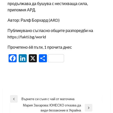
продължава да бушува с нестихваща сила,
припомня АРД.
Автор: Ралф Борхард (ARD)
Публикувано съгласно общите разпоредби на
https://fakti.bg/world
Прочетено 68 пъти, 1 прочита днес
Facebook
LinkedIn
X
Share
Навигация
Върнете си съня с чай от маточина
Previous
Мария Захарова: ЮНЕСКО отказва да
Post
Next
види беззаконие в Украйна