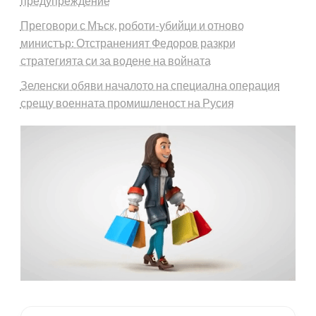
предупреждение
Преговори с Мъск, роботи-убийци и отново
министър: Отстраненият Федоров разкри
стратегията си за водене на войната
Зеленски обяви началото на специална операция
срещу военната промишленост на Русия