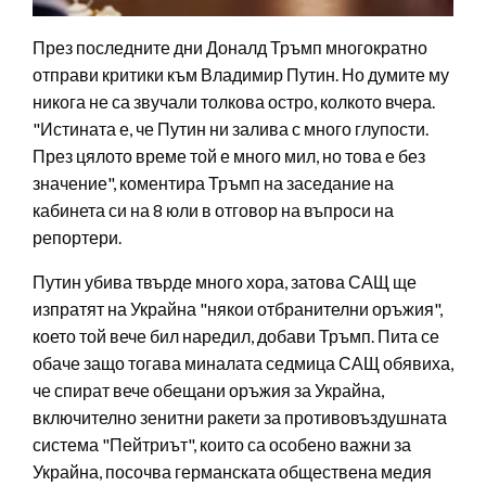
През последните дни Доналд Тръмп многократно
отправи критики към Владимир Путин. Но думите му
никога не са звучали толкова остро, колкото вчера.
"Истината е, че Путин ни залива с много глупости.
През цялото време той е много мил, но това е без
значение", коментира Тръмп на заседание на
кабинета си на 8 юли в отговор на въпроси на
репортери.
Путин убива твърде много хора, затова САЩ ще
изпратят на Украйна "някои отбранителни оръжия",
което той вече бил наредил, добави Тръмп. Пита се
обаче защо тогава миналата седмица САЩ обявиха,
че спират вече обещани оръжия за Украйна,
включително зенитни ракети за противовъздушната
система "Пейтриът", които са особено важни за
Украйна, посочва германската обществена медия