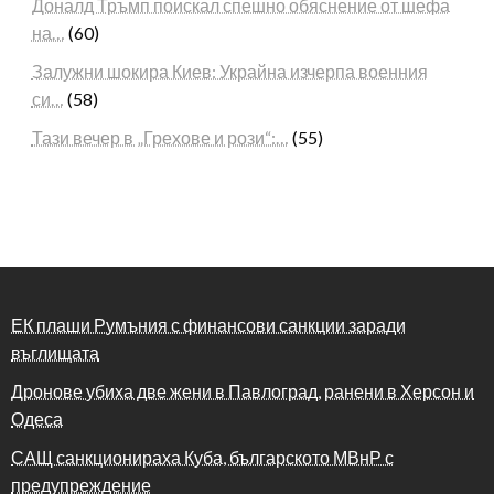
Доналд Тръмп поискал спешно обяснение от шефа
на…
(60)
Залужни шокира Киев: Украйна изчерпа военния
си…
(58)
Тази вечер в „Грехове и рози“:…
(55)
ЕК плаши Румъния с финансови санкции заради
въглищата
Дронове убиха две жени в Павлоград, ранени в Херсон и
Одеса
САЩ санкционираха Куба, българското МВнР с
предупреждение