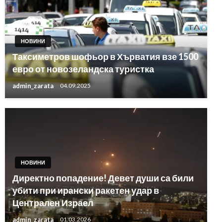
НОВИНИ
Таксиметров шофьор в Хърватия взе 1500
евро от новозеландска туристка
admin_zarata
04.09.2025
НОВИНИ
Директно попадение! Девет души са били
убити при ирански ракетен удар в
Централен Израел
admin_zarata
01.03.2026