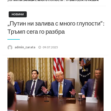
НОВИНИ
„Путин ни залива с много глупости“:
Тръмп сега го разбра
Posted
admin_zarata
09.07.2025
on