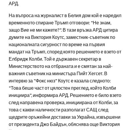
АРД.
На въпроса на журналист в Белия дом кой е наредил
временното спиране Тръмп отговори: "Не знам,
защо Вие не ми кажете?". В тази връзка АРД цитира
думите на Виктория Коутс, заместник-съветник по
националната сигурност по време на първия
мандат на Тръмп, според която решението е взето от
Елбридж Колби. Той е държавен секретар в
Министерството на отбраната и е смятан за най-
важния съветник на министъра Пийт Хегсет. В
интервю за "Фокс нюз" Коутс е казала следното:
"Това беше част от цялостен преглед, който Колби
инициира", информира АРД. Решението е било взето
след направена проверка, инициирана от Колби, за
това с какви наличности разполагат САЩ след
щедрите оръжейни доставки за Украйна, извършени
от президента Джо Байдън, обяснява още Виктория