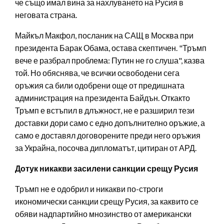
че също имал вина за нахлуването на Русия в
неговата страна.
Майкъл Макфол, посланик на САЩ в Москва при
президента Барак Обама, остава скептичен. "Тръмп
вече е разбрал проблема: Путин не го слуша", казва
той. Но обяснява, че всички освободени сега
оръжия са били одобрени още от предишната
администрация на президента Байдън. Откакто
Тръмп е встъпил в длъжност, не е разширил тези
доставки дори само с едно допълнително оръжие, а
само е доставял договорените преди него оръжия
за Украйна, посочва дипломатът, цитиран от АРД.
Дотук никакви засилени санкции срещу Русия
Тръмп не е одобрил и никакви по-строги
икономически санкции срещу Русия, за каквито се
обяви надпартийно мнозинство от американски