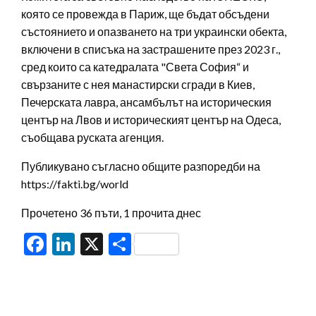
която се провежда в Париж, ще бъдат обсъдени
състоянието и опазването на три украински обекта,
включени в списъка на застрашените през 2023 г.,
сред които са катедралата "Света София“ и
свързаните с нея манастирски сгради в Киев,
Печерската лавра, ансамбълът на историческия
център на Лвов и историческият център на Одеса,
съобщава руската агенция.
Публикувано съгласно общите разпоредби на
https://fakti.bg/world
Прочетено 36 пъти, 1 прочита днес
Facebook
LinkedIn
X
Share