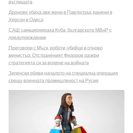
въглищата
Дронове убиха две жени в Павлоград, ранени в
Херсон и Одеса
САЩ санкционираха Куба, българското МВнР с
предупреждение
Преговори с Мъск, роботи-убийци и отново
министър: Отстраненият Федоров разкри
стратегията си за водене на войната
Зеленски обяви началото на специална операция
срещу военната промишленост на Русия