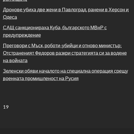
Дронове убиха две жени в Павлоград, ранени в Херсон и
Одеса
САЩ санкционираха Куба, българското МВнР с
предупреждение
Преговори с Мъск, роботи-убийци и отново министър:
Отстраненият Федоров разкри стратегията си за водене
на войната
Зеленски обяви началото на специална операция срещу
военната промишленост на Русия
19