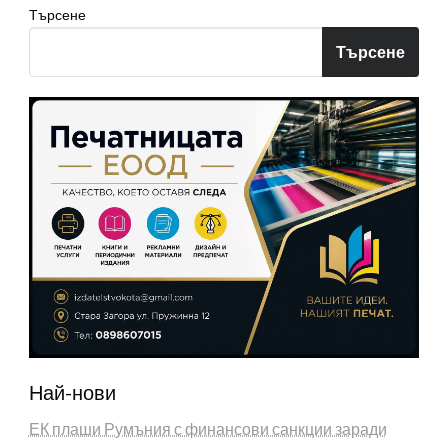
Търсене
Търсене
Най-нови
ЕК плаши Румъния с финансови санкции заради