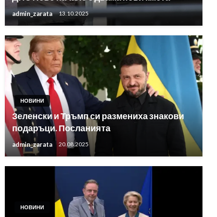
admin_zarata
13.10.2025
НОВИНИ
Зеленски и Тръмп си размениха знакови
подаръци. Посланията
admin_zarata
20.08.2025
НОВИНИ