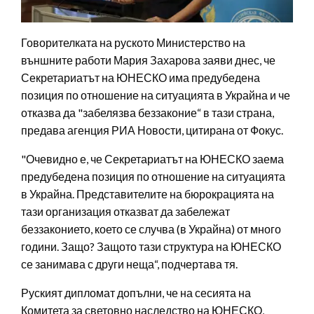
Говорителката на руското Министерство на
външните работи Мария Захарова заяви днес, че
Секретариатът на ЮНЕСКО има предубедена
позиция по отношение на ситуацията в Украйна и че
отказва да "забелязва беззаконие“ в тази страна,
предава агенция РИА Новости, цитирана от Фокус.
"Очевидно е, че Секретариатът на ЮНЕСКО заема
предубедена позиция по отношение на ситуацията
в Украйна. Представителите на бюрокрацията на
тази организация отказват да забележат
беззаконието, което се случва (в Украйна) от много
години. Защо? Защото тази структура на ЮНЕСКО
се занимава с други неща“, подчертава тя.
Руският дипломат допълни, че на сесията на
Комитета за световно наследство на ЮНЕСКО,