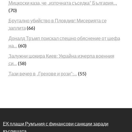
Мицкоски каза, че „източната съседка“ България…
(70)
Брутално убийство в Пловдив! Мисерията се
заплита
(66)
Доналд Тръмп поискал спешно обяснение от шефа
на…
(60)
Залужни шокира Киев: Украйна изчерпа военния
си…
(58)
Тази вечер в „Грехове и рози“:…
(55)
ЕК плаши Румъния с финансови санкции заради
въглищата