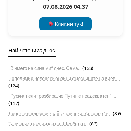
07.08.2026 04:37
Кликни тук!
Най-четени за днес:
„В името на сина ми“ днес: Сема…
(133)
Володимир Зеленски обвини съюзниците на Киев:…
(124)
„Руският елит разбира, че Путин е неадекватен“:…
(117)
Дрон с експлозиви край украински „Антонов“ в…
(89)
Тази вечер в епизода на „Шербет от…
(83)