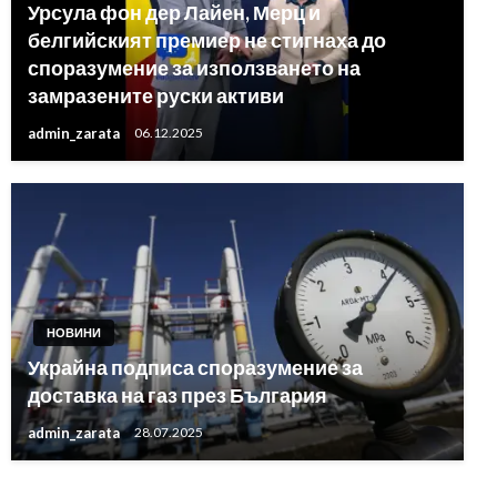
Урсула фон дер Лайен, Мерц и
белгийският премиер не стигнаха до
споразумение за използването на
замразените руски активи
admin_zarata
06.12.2025
НОВИНИ
Украйна подписа споразумение за
доставка на газ през България
admin_zarata
28.07.2025