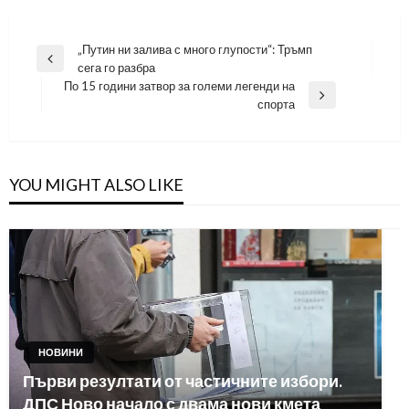
Навигация
„Путин ни залива с много глупости“: Тръмп
Previous
сега го разбра
Post
По 15 години затвор за големи легенди на
Next
спорта
Post
YOU MIGHT ALSO LIKE
НОВИНИ
Първи резултати от частичните избори.
ДПС Ново начало с двама нови кмета