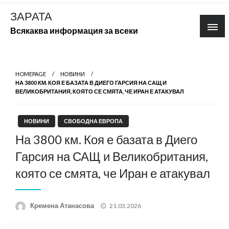
Skip
ЗАРАТА
to
Всякаква информация за всеки
content
HOMEPAGE
НОВИНИ
НА 3800 КМ. КОЯ Е БАЗАТА В ДИЕГО ГАРСИЯ НА САЩ И
ВЕЛИКОБРИТАНИЯ, КОЯТО СЕ СМЯТА, ЧЕ ИРАН Е АТАКУВАЛ
НОВИНИ
СВОБОДНА ЕВРОПА
На 3800 км. Коя е базата в Диего
Гарсия на САЩ и Великобритания,
която се смята, че Иран е атакувал
Posted
Кремена Атанасова
21.03.2026
on