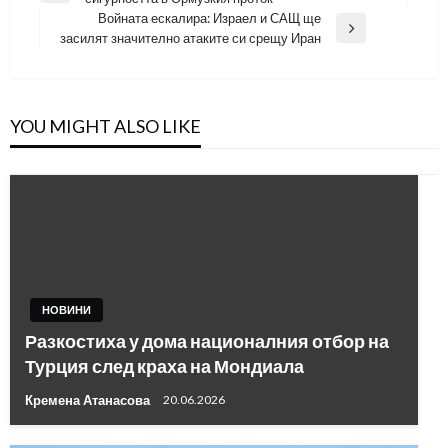
Post
Войната ескалира: Израел и САЩ ще
Next
засилят значително атаките си срещу Иран
Post
YOU MIGHT ALSO LIKE
НОВИНИ
Разкостиха у дома националния отбор на
Турция след краха на Мондиала
Кремена Атанасова
20.06.2026