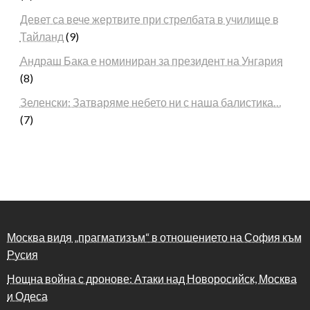
Девет са вече жертвите при стрелбата в училище в
Тайланд
(9)
Андраш Бака е номиниран за президент на Унгария
(8)
Зеленски: Затваряме небето ни с наша балистика…
(7)
Москва видя „прагматизъм“ в отношението на София към
Русия
Нощна война с дронове: Атаки над Новоросийск, Москва
и Одеса