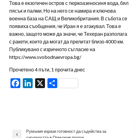
Това е екзотичен остров с тюркоазеносиня вода, бял
пясък и палми. Но на него се намира и ключова
военна база на САЩ и Великобритания. В събота се
появиха съобщения, че Иран я е атакувал. Това е
важно, защото може да значи, че Техеран разполага
с ракети, които да могат да прелитат близо 4000 км.
Публикувано с изричното съгласие на
https://www.svobodnaevropa.bg/
Прочетено 4 пъти, 1 прочита днес
Facebook
LinkedIn
X
Share
Навигация
Румъния изрази готовност да съдейства за
Previous
сигурността в Ормузкия проток