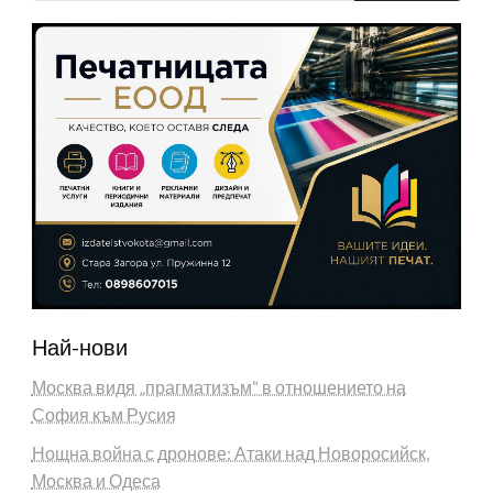
Най-нови
Москва видя „прагматизъм“ в отношението на
София към Русия
Нощна война с дронове: Атаки над Новоросийск,
Москва и Одеса