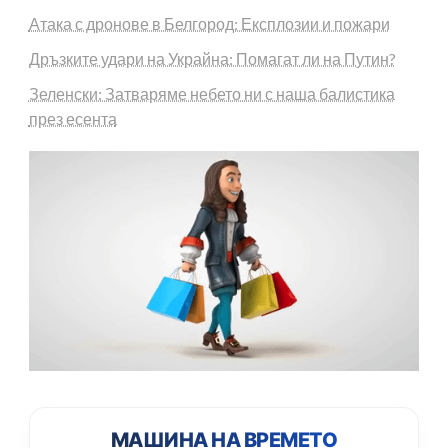
Атака с дронове в Белгород: Експлозии и пожари
Дръзките удари на Украйна: Помагат ли на Путин?
Зеленски: Затваряме небето ни с наша балистика
през есента
МАШИНА НА ВРЕМЕТО