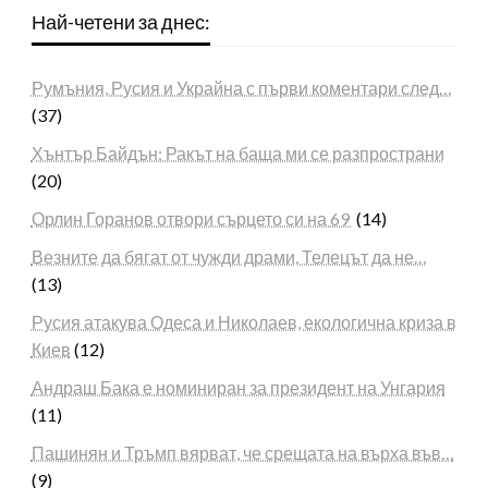
Най-четени за днес:
Румъния, Русия и Украйна с първи коментари след…
(37)
Хънтър Байдън: Ракът на баща ми се разпространи
(20)
Орлин Горанов отвори сърцето си на 69
(14)
Везните да бягат от чужди драми, Телецът да не…
(13)
Русия атакува Одеса и Николаев, екологична криза в
Киев
(12)
Андраш Бака е номиниран за президент на Унгария
(11)
Пашинян и Тръмп вярват, че срещата на върха във…
(9)