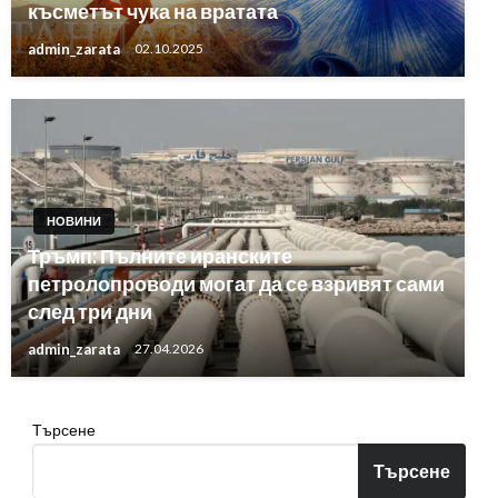
късметът чука на вратата
admin_zarata
02.10.2025
НОВИНИ
Тръмп: Пълните иранските
петролопроводи могат да се взривят сами
след три дни
admin_zarata
27.04.2026
Търсене
Търсене