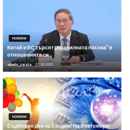
НОВИНИ
Китай и ЕС търсят „правилната посока“ в
отношенията си
admin_zarata
27.10.2025
НОВИНИ
Съдбовен ден за 5 зодии! На 3 октомври