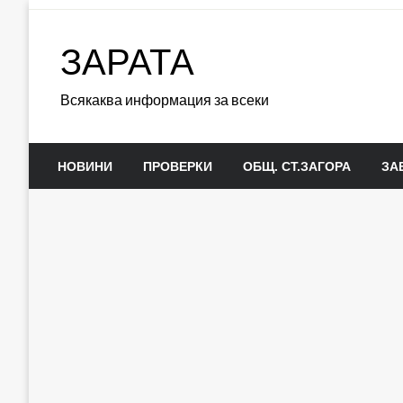
Skip
to
ЗАРАТА
content
Всякаква информация за всеки
НОВИНИ
ПРОВЕРКИ
ОБЩ. СТ.ЗАГОРА
ЗА