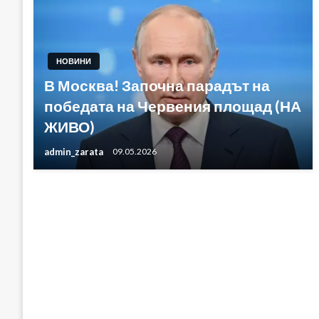
НОВИНИ
В Москва! Започна парадът на
победата на Червения площад (НА
ЖИВО)
admin_zarata
09.05.2026