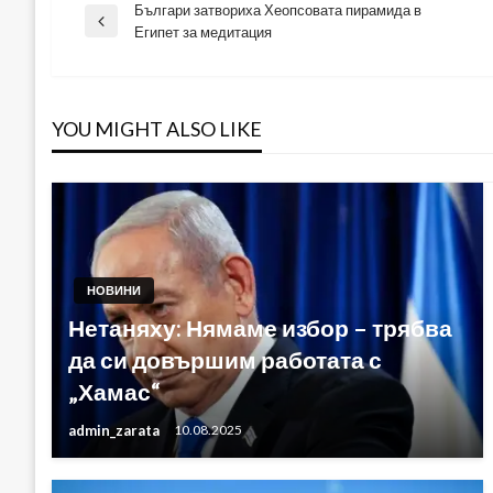
Българи затвориха Хеопсовата пирамида в
Навигация
Previous
Египет за медитация
Post
YOU MIGHT ALSO LIKE
НОВИНИ
Нетаняху: Нямаме избор – трябва
да си довършим работата с
„Хамас“
admin_zarata
10.08.2025