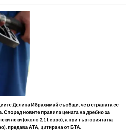
иите Делина Ибрахимай съобщи, че в страната се
. Според новите правила цената на дребно за
ки леки (около 2,11 евро), а при търговията на
ро), предава АТА, цитирана от БТА.