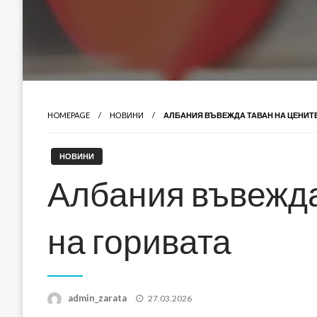
HOMEPAGE
НОВИНИ
АЛБАНИЯ ВЪВЕЖДА ТАВАН НА ЦЕНИТЕ
НОВИНИ
Албания въвежда
на горивата
Posted
admin_zarata
27.03.2026
on