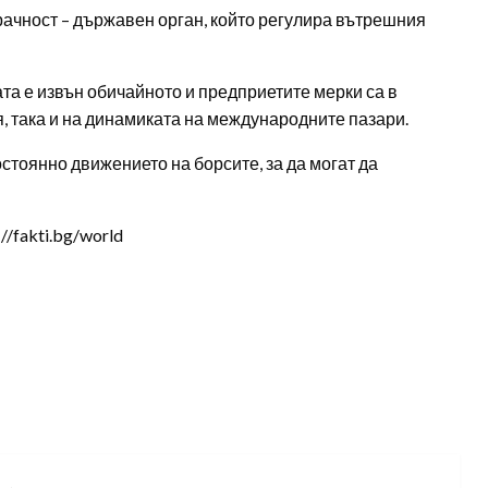
рачност – държавен орган, който регулира вътрешния
та е извън обичайното и предприетите мерки са в
, така и на динамиката на международните пазари.
стоянно движението на борсите, за да могат да
/fakti.bg/world