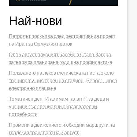
Най-нови
Петролът поскъпва след рестриктивния проект
на Иран за Ормузкия проток
От 15 август плувният басейн в Стара Загора
затваря за планирана годишна профилактика
Ползването на лекоатлетическата писта около
тренировъчния терен на стадион „Берое“ – чрез
електронно плащане
Тематичен ден „И аз имам талант!“ за деца и
ученици със специални образователни
потребности
Промени в движението и обходни маршрути на
градския транспорт на 7 август