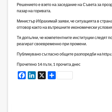
Решението е взето на заседание на Съвета за проз
пазар на горивата.
Министър Ибрахимай заяви, че ситуацията в страна
отговор както на вътрешните икономически условия
Тя допълни, че компетентните институции следят по
реагират своевременно при промени.
Публикувано съгласно общите разпоредби на https:/
Прочетено 14 пъти, 1 прочита днес
Facebook
LinkedIn
X
Share