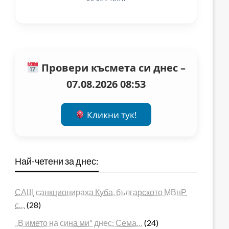
Провери късмета си днес –
07.08.2026 08:53
Кликни тук!
Най-четени за днес:
САЩ санкционираха Куба, българското МВнР
с…
(28)
„В името на сина ми“ днес: Сема…
(24)