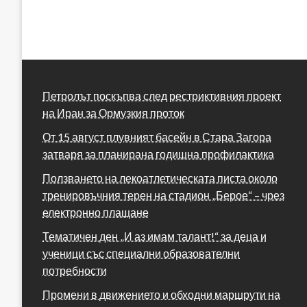
Петролът поскъпва след рестриктивния проект
на Иран за Ормузкия проток
От 15 август плувният басейн в Стара Загора
затваря за планирана годишна профилактика
Ползването на лекоатлетическата писта около
тренировъчния терен на стадион „Берое“ – чрез
електронно плащане
Тематичен ден „И аз имам талант!“ за деца и
ученици със специални образователни
потребности
Промени в движението и обходни маршрути на