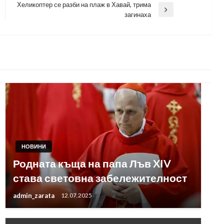
Хеликоптер се разби на плаж в Хавай, трима
Next
загинаха
Post
НОВИНИ
Родната къща на папа Лъв XIV
става световна забележителност
admin_zarata
12.07.2025