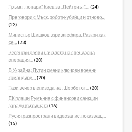
Тръмп „попари“ Киев за „Пейтриът“,…
(24)
Преговори с Мъск, роботи-убийци и отново…
(23)
Министър Шишков взриви ефира. Разкри как
се…
(23)
Зеленски обяви началото на специална
операция…
(20)
В Украйна: Путин смени ключови военни
командири…
(20)
Тази вечер в епизода на „Шербет от…
(20)
ЕК плаши Румъния с финансови санкции
заради въглищата
(16)
Русия разпространи видеозапис, показващ…
(15)