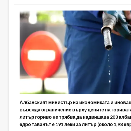
Албанският министър на икономиката и иновац
въвежда ограничение върху цените на горивата
литър гориво не трябва да надвишава 203 албанс
едро таванът е 191 леки за литър (около 1,98 ев