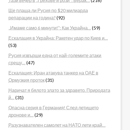
Тази вечер в „Грехове и рози“: Берак…
(216)
Ще плаща ли Русия по $20 милиарда
репарации на година?
(92)
„Имаме само 6 минути!“: Как Украйна…
(59)
Ескалация в Украйна: Ракетен удар по Киев и…
(53)
Русия извърши една от най-големите атаки
срещу…
(47)
Ескалация: Иран атакува танкер на ОАЕ в
Ормузкия проток
(31)
Наричат я бялото злато за здравето. Природата
й…
(31)
Опасна серия в Германия! След летището
дронове и…
(29)
Разузнавателен самолет на НАТО лети край…