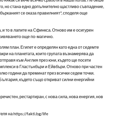
то, но стана едно допълнително щастливо съвпадение,
обърканият се оказа правилният", споделя още
 и то в лапите на Сфинкса. Отново им е осигурен
еживяването още по-магично.
олям план. Египет е определян като една от седемте
акри на планетата, които групата възнамерява да
 отправя към Англия през юни, където ще посети
мплекси в Гластънбъри и Ейвбъри. Отново при частен
лко години да преминат през всички седем точки.
България, където също откриват силни енергийни
речистен, рестартиран, с нова сила, нова енергия, нов
 на https://fakti.bg/life