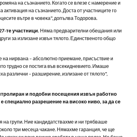
ромяна на съзнанието. Когато се влезе с намерение и
 активация на съзнанието. Доста от участниците го
оцесите вътре в човека", допълва Тодорова.
27-те участници.
Няма предварителни обещания или
други за излизане извън тялото. Единственото общо
е на нирвана – абсолютно приемане, присъствие и
ято трудно се постига във всекидневието. Имаше
ха различни – разширение, излизане от тялото",
онтролиран и подобни посещения извън работно
е специално разрешение на високо ниво, за да се
 на групи. Ние кандидатствахме и ни трябваше
около три месеца чакане. Нямахме гаранция, че ще
о някак си вече всичко сработи в наша полза. Не беше