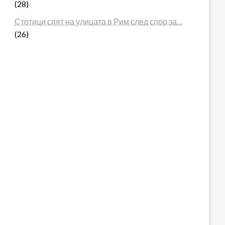
(28)
Стотици спят на улицата в Рим след спор за…
(26)