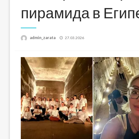
пирамида в Егип
Posted
admin_zarata
27.03.2026
on