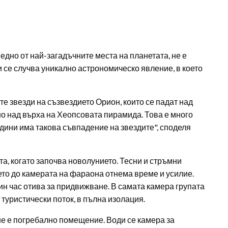
 едно от най-загадъчните места на планетата, не е
и се случва уникално астрономическо явление, в което
е звезди на съзвездието Орион, които се падат над
но над върха на Хеопсовата пирамида. Това е много
дини има такова съвпадение на звездите", споделя
та, когато започва новолунието. Тесни и стръмни
ето до камерата на фараона отнема време и усилие.
ин час отива за придвижване. В самата камера групата
 туристически поток, в пълна изолация.
не е погребално помещение. Води се камера за