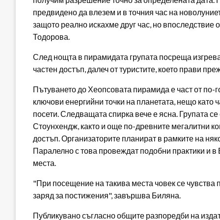
предвидено да влезем и в точния час на новолуние
защото реално искахме друг час, но впоследствие 
Тодорова.
След нощта в пирамидата групата посреща изгрева,
частен достъп, далеч от туристите, което прави пр
Пътуването до Хеопсовата пирамида е част от по-г
ключови енергийни точки на планетата, нещо като ч
посети. Следващата спирка вече е ясна. Групата се
Стоунхендж, както и още по-древните мегалитни ко
достъп. Организаторите планират в рамките на няко
Паралелно с това провеждат подобни практики и в 
места.
"При посещение на такива места човек се чувства п
заряд за постижения", завършва Биляна.
Публикувано съгласно общите разпоредби на издателя