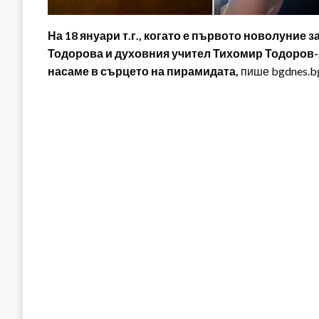
На 18 януари т.г., когато е първото новолуние 
Тодорова и духовния учител Тихомир Тодоров-
насаме в сърцето на пирамидата,
пише bgdnes.b