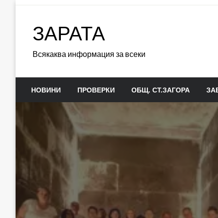
Skip
to
ЗАРАТА
content
Всякаква информация за всеки
НОВИНИ
ПРОВЕРКИ
ОБЩ. СТ.ЗАГОРА
ЗА