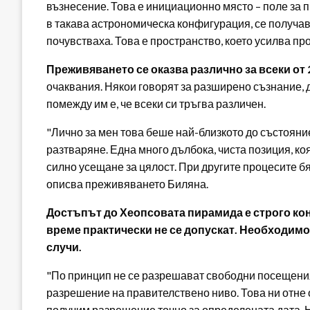
възнесение. Това е инициационно място – поле за п
в такава астрономическа конфигурация, се получава
почувстваха. Това е пространство, което усилва пр
Преживяването се оказва различно за всеки от 
очаквания. Някои говорят за разширено съзнание, 
помежду им е, че всеки си тръгва различен.
"Лично за мен това беше най-близкото до състояни
разтваряне. Една много дълбока, чиста позиция, ко
силно усещане за цялост. При другите процесите бя
описва преживяването Биляна.
Достъпът до Хеопсовата пирамида е строго к
време практически не се допускат. Необходимо 
случи.
"По принцип не се разрешават свободни посещения
разрешение на правителствено ниво. Това ни отне 
получим разрешение точно за определената дата. Н