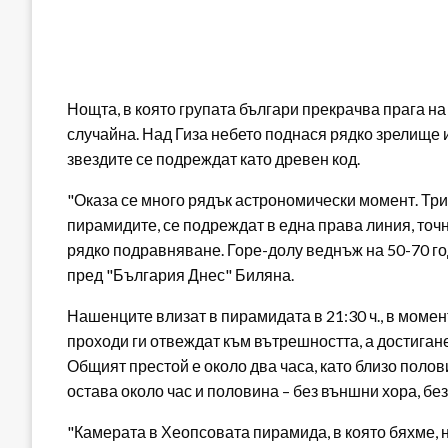
Нощта, в която групата българи прекрачва прага на
случайна. Над Гиза небето поднася рядко зрелище 
звездите се подреждат като древен код.
"Оказа се много рядък астрономически момент. Трит
пирамидите, се подреждат в една права линия, точ
рядко подравняване. Горе-долу веднъж на 50-70 го
пред "България Днес" Биляна.
Нашенците влизат в пирамидата в 21:30 ч., в момен
проходи ги отвеждат към вътрешността, а достиган
Общият престой е около два часа, като близо полов
остава около час и половина – без външни хора, без
"Камерата в Хеопсовата пирамида, в която бяхме, 