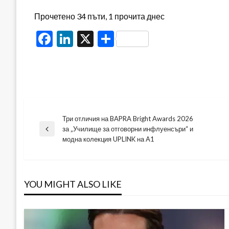
Прочетено 34 пъти, 1 прочита днес
Facebook
LinkedIn
X
Share
Три отличия на BAPRA Bright Awards 2026
Навигация
за „Училище за отговорни инфлуенсъри“ и
Previous
модна колекция UPLINK на A1
Post
YOU MIGHT ALSO LIKE