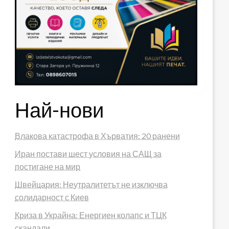
Най-нови
Влакова катастрофа в Хърватия: 20 ранени
Иран постави шест условия на САЩ за
постигане на мир
Швейцария: Неутралитетът не изключва
солидарност с Киев
Криза в Украйна: Енергиен колапс и ТЦК
скандали