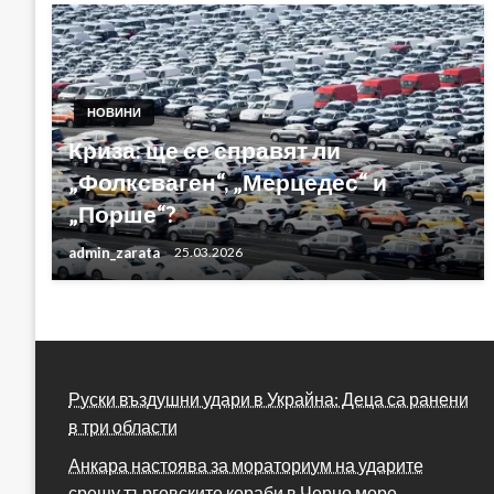
НОВИНИ
Криза: ще се справят ли
„Фолксваген“, „Мерцедес“ и
„Порше“?
admin_zarata
25.03.2026
Руски въздушни удари в Украйна: Деца са ранени
в три области
Анкара настоява за мораториум на ударите
срещу търговските кораби в Черно море