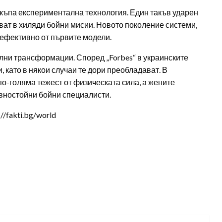
скъпа експериментална технология. Един такъв ударен
зват в хиляди бойни мисии. Новото поколение системи,
о-ефективно от първите модели.
лни трансформации. Според „Forbes“ в украинските
 като в някои случаи те дори преобладават. В
о-голяма тежест от физическата сила, а жените
авностойни бойни специалисти.
/fakti.bg/world