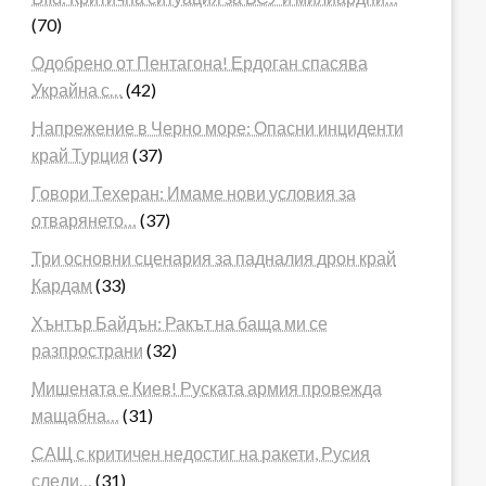
(70)
Одобрено от Пентагона! Ердоган спасява
Украйна с…
(42)
Напрежение в Черно море: Опасни инциденти
край Турция
(37)
Говори Техеран: Имаме нови условия за
отварянето…
(37)
Три основни сценария за падналия дрон край
Кардам
(33)
Хънтър Байдън: Ракът на баща ми се
разпространи
(32)
Мишената е Киев! Руската армия провежда
мащабна…
(31)
САЩ с критичен недостиг на ракети, Русия
следи…
(31)