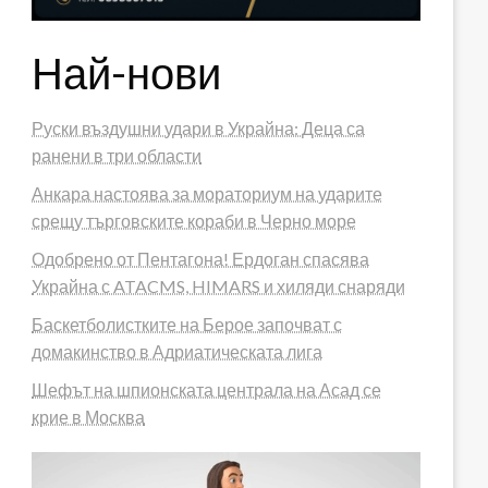
Най-нови
Руски въздушни удари в Украйна: Деца са
ранени в три области
Анкара настоява за мораториум на ударите
срещу търговските кораби в Черно море
Одобрено от Пентагона! Ердоган спасява
Украйна с ATACMS, HIMARS и хиляди снаряди
Баскетболистките на Берое започват с
домакинство в Адриатическата лига
Шефът на шпионската централа на Асад се
крие в Москва