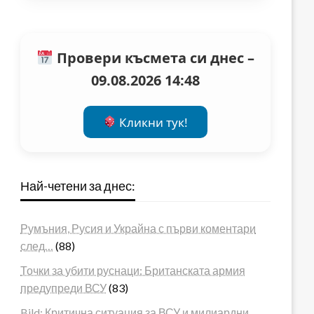
Провери късмета си днес –
09.08.2026 14:48
Кликни тук!
Най-четени за днес:
Румъния, Русия и Украйна с първи коментари
след…
(88)
Точки за убити руснаци: Британската армия
предупреди ВСУ
(83)
Bild: Критична ситуация за ВСУ и милиардни…