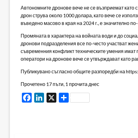
Автономните дронове вече не се възприемат като 
дрон струва около 1000 долара, като вече се изпол
въведено масово в края на 2024 г., е значително п
Промяната в характера на войната води и до социа
дронови подразделения все по-често участват жени,
съвременния конфликт техническите умения имат п
оператори на дронове вече се утвърждават като р
Публикувано съгласно общите разпоредби на https:/
Прочетено 17 пъти, 1 прочита днес
Facebook
LinkedIn
X
Share