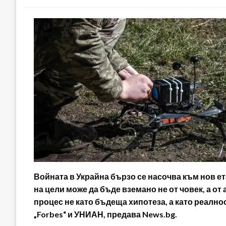
Войната в Украйна бързо се насочва към нов ет
на цели може да бъде вземано не от човек, а о
процес не като бъдеща хипотеза, а като реално
„Forbes“ и УНИАН, предава News.bg.