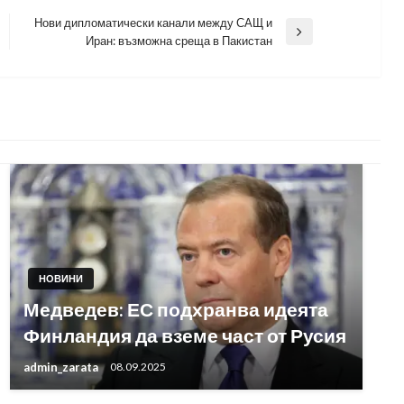
Нови дипломатически канали между САЩ и
Next
Иран: възможна среща в Пакистан
Post
НОВИНИ
Медведев: ЕС подхранва идеята
Финландия да вземе част от Русия
admin_zarata
08.09.2025