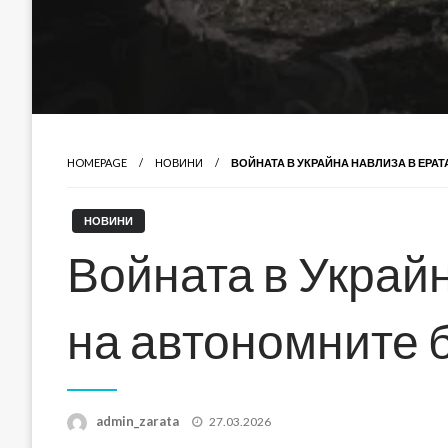
HOMEPAGE
НОВИНИ
ВОЙНАТА В УКРАЙНА НАВЛИЗА В ЕРА
НОВИНИ
Войната в Украйн
на автономните 
Posted
admin_zarata
27.03.2026
on