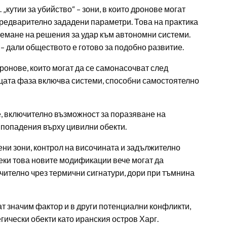
„кутии за убийство“ – зони, в които дронове могат
редварително зададени параметри. Това на практика
земане на решения за удар към автономни системи.
 – дали обществото е готово за подобно развитие.
ронове, които могат да се самонасочват след
ата фаза включва системи, способни самостоятелно
, включително възможност за поразяване на
 попадения върху цивилни обекти.
ни зони, контрол на височината и задължително
еки това новите модификации вече могат да
ючително чрез термични сигнатури, дори при тъмнина
т значим фактор и в други потенциални конфликти,
егически обекти като иранския остров Харг.