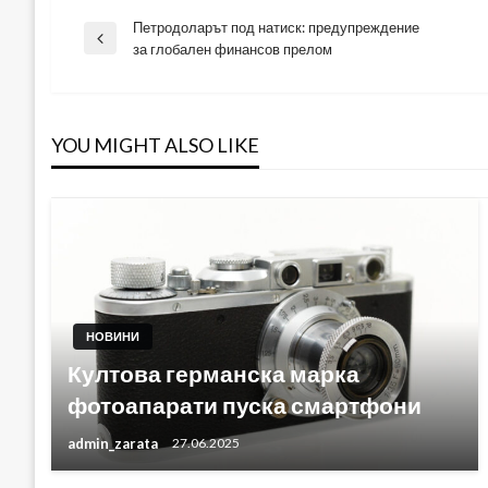
Петродоларът под натиск: предупреждение
Навигация
Previous
за глобален финансов прелом
Post
YOU MIGHT ALSO LIKE
НОВИНИ
Култова германска марка
фотоапарати пуска смартфони
admin_zarata
27.06.2025