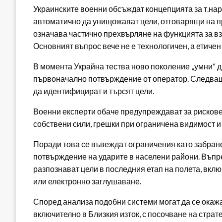
Украинските военни обсъждат концепцията за т.нар. 
автоматично да унищожават цели, отговарящи на п
означава частично прехвърляне на функцията за в
Основният въпрос вече не е технологичен, а етичен
В момента Украйна тества ново поколение „умни“ д
първоначално потвърждение от оператор. Следващ
да идентифицират и търсят цели.
Военни експерти обаче предупреждават за рискове
собствени сили, грешки при ограничена видимост и
Поради това се въвеждат ограничения като забране
потвърждение на ударите в населени райони. Въпр
разпознават цели в последния етап на полета, вкл
или електронно заглушаване.
Според анализа подобни системи могат да се окажа
включително в Близкия изток, с посочване на страт