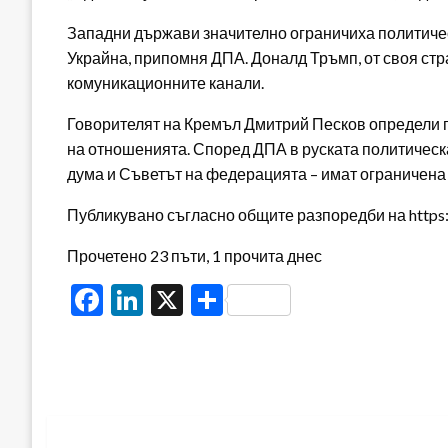
Западни държави значително ограничиха политическ
Украйна, припомня ДПА. Доналд Тръмп, от своя стр
комуникационните канали.
Говорителят на Кремъл Дмитрий Песков определи 
на отношенията. Според ДПА в руската политичес
дума и Съветът на федерацията – имат ограничена
Публикувано съгласно общите разпоредби на https:/
Прочетено 23 пъти, 1 прочита днес
Facebook
LinkedIn
X
Share