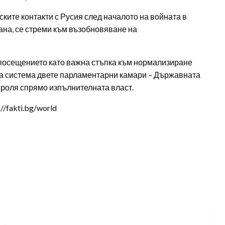
ите контакти с Русия след началото на войната в
ана, се стреми към възобновяване на
посещението като важна стъпка към нормализиране
ка система двете парламентарни камари – Държавната
 роля спрямо изпълнителната власт.
/fakti.bg/world