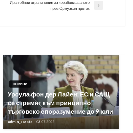
Иран обяви ограничения за корабоплаването
Next
през Ормузкия проток
Post
НОВИНИ
Урсула фон дер Лайен: ЕС и САЩ
се стремят към принципно
търговско споразумение до 9 юли
admin_zarata
03.07.2025