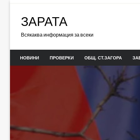
Skip
to
ЗАРАТА
content
Всякаква информация за всеки
НОВИНИ
ПРОВЕРКИ
ОБЩ. СТ.ЗАГОРА
ЗА