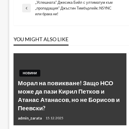
„Успешната“ Джесика Бийл с ултиматум към
Навигация
„пропадащия“ Джъстин Тимбърлейк: NSYNC
Previous
или брака ни!
Post
YOU MIGHT ALSO LIKE
НОВИНИ
Морал на повикване! Защо НСО
може да пази Кирил Петков и
Атанас Атанасов, но не Борисов и
Пеевски?
admin_zarata
15.12.2025