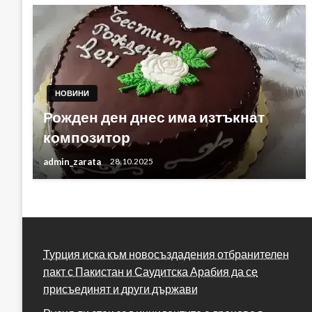
НОВИНИ
Рожден ден днес има изтъкнат
композитор
admin_zarata
28.10.2025
Турция иска към новосъздадения отбранителен
пакт с Пакистан и Саудитска Арабия да се
присъединят и други държави