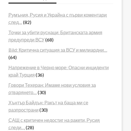
Румъния, Русия и Украйна с първи коментари
след…
(82)
Точки за убити руснаци: Британската армия
предупреди ВСУ
(68)
Bild: Критична ситуация за ВСУ и милиардни…
(64)
Напрежение в Черно море: Опасни инциденти
край Турция
(36)
Говори Техеран: Имаме нови условия за
отварянето…
(30)
Хънтър Байдън: Ракът на баща ми се
разпространи
(30)
САЩ с критичен недостиг на ракети, Русия
следи…
(28)