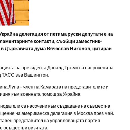
Украйна делегация от петима руски депутати е на
ламентарните контакти, съобщи заместник-
 в Държавната дума Вячеслав Никонов, цитиран
ацията на президента Доналд Тръмп са насрочени за
д ТАСС във Вашингтон.
ина Луна – член на Камарата на представителите и
зиция към военната помощ за Украйна.
онодатели са насочени към създаване на съвместна
ещение на американска делегация в Москва през май.
тавен представител на управляващата партия
се осъществи визитата.