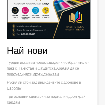
Най-нови
Турция иска към новосъздадения отбранителен
пакт с Пакистан и Саудитска Арабия да се
присъединят и други държави
Русия ли стои зад инцидентите с дронове в
Европа?
Три основни сценария за падналия дрон край
Кардам