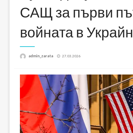
САЩ за първи път
войната в Украй
Posted
admin_zarata
27.03.2026
on