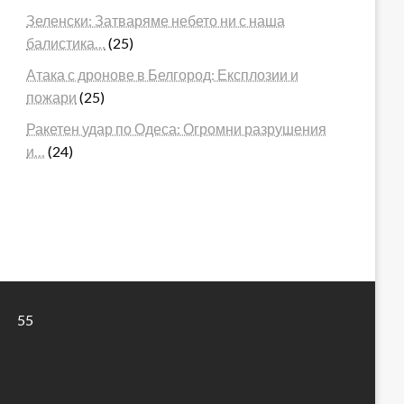
Зеленски: Затваряме небето ни с наша
балистика…
(25)
Атака с дронове в Белгород: Експлозии и
пожари
(25)
Ракетен удар по Одеса: Огромни разрушения
и…
(24)
55