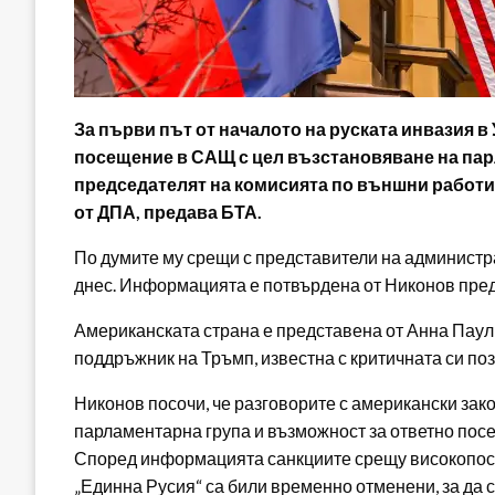
За първи път от началото на руската инвазия в 
посещение в САЩ с цел възстановяване на пар
председателят на комисията по външни работи
от ДПА, предава БТА.
По думите му срещи с представители на администр
днес. Информацията е потвърдена от Никонов пре
Американската страна е представена от Анна Паул
поддръжник на Тръмп, известна с критичната си по
Никонов посочи, че разговорите с американски зак
парламентарна група и възможност за ответно пос
Според информацията санкциите срещу високопос
„Единна Русия“ са били временно отменени, за да 