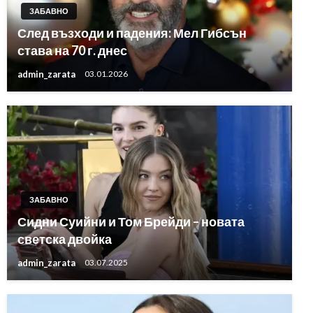
ЗАБАВНО
След възходи и падения: Мел Гибсън
става на 70 г. днес
admin_zarata
03.01.2026
ЗАБАВНО
Сидни Суийни и Том Брейди – новата
светска двойка
admin_zarata
03.07.2025