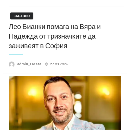
ЗАБАВНО
Лео Бианки помага на Вяра и
Надежда от тризначките да
заживеят в София
Posted
admin_zarata
27.03.2026
on