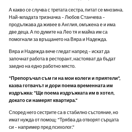
А какво се случва с третата сестра, питат се мнозина.
Най-младата тризначка – Любов Станчева –
продължава да живее в Англия, омъжена е и има
две деца. А по думите на Лео тя и майка им са
помогнали за връщането на Вяра и Надежда.
Вяра и Надежда вече гледат напред – искат да
започнат работа в ресторант, настояват да бъдат
заедно на едно работно място.
"Препоръчал съм ги на мои колеги и приятели",
казва готвачът и дори поема временната им
издръжка: "Ще поема издръжката им в хотел,
докато си намерят квартира."
Според него сестрите са в стабилно състояние, но
имат нужда от помощ: "Трябва да отворят сърцата
си – например пред психолог."