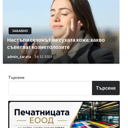
ЗАБАВНО
Настъпи сезонът на сухата кожа: какво
съветват козметолозите
admin_zarata
26.12.2025
Търсене
Търсене