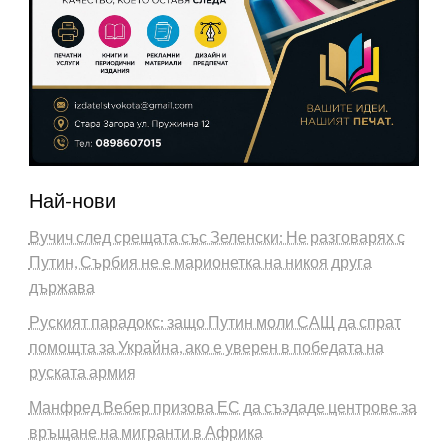
Най-нови
Вучич след срещата със Зеленски: Не разговарях с
Путин, Сърбия не е марионетка на никоя друга
държава
Руският парадокс: защо Путин моли САЩ да спрат
помощта за Украйна, ако е уверен в победата на
руската армия
Манфред Вебер призова ЕС да създаде центрове за
връщане на мигранти в Африка