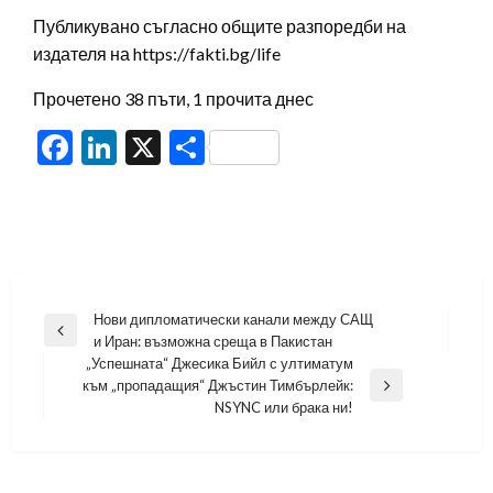
Публикувано съгласно общите разпоредби на
издателя на https://fakti.bg/life
Прочетено 38 пъти, 1 прочита днес
Facebook
LinkedIn
X
Share
Навигация
Нови дипломатически канали между САЩ
Previous
и Иран: възможна среща в Пакистан
Post
„Успешната“ Джесика Бийл с ултиматум
към „пропадащия“ Джъстин Тимбърлейк:
Next
NSYNC или брака ни!
Post