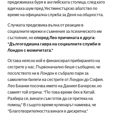
предизвикаха буря в английската столица, след като
вдигнаха шум пред Уестминстърско абатство по
време на официална служба за Деня на общността.
Случката предизвика вълна от реакции в
социалните мрежи и съмнения за психическото им
състояние, но
според Лео причината е друга:
"Дългогодишна гавра на социалните служби в
Лондон с момичетата."
Остава неясно кой е финансирал прибирането на
сестрите у нас. Първоначално беше съобщено, че
посолството ни в Лондон е събрало пари за
самолетни билети на сестрите от Лондон до София.
Лео Бианки посочва името на Даниел Бачорски, но
самият той отрича: "По това време бях в Китай.
Разбира се, винаги съм готов да се притека на
помощ." В същото време кулинарът намеква, че
"Благотворителността винаги е дискретна."