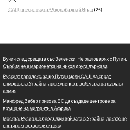
САЩ пренасочиха 55 кораба край Иран
(25)
Вучич след срещата със Зеленски: Не разговарях с Путин,
Сърбия не е марионетка на никоя друга държава
Руският парадокс: защо Путин моли САЩ да спрат
помощта за Украйна, ако е уверен в победата на руската
армия
Манфред Вебер призова ЕС да създаде центрове за
връщане на мигранти в Африка
Москва: Русия ще продължи войната в Украйна, докато не
постигне поставените цели