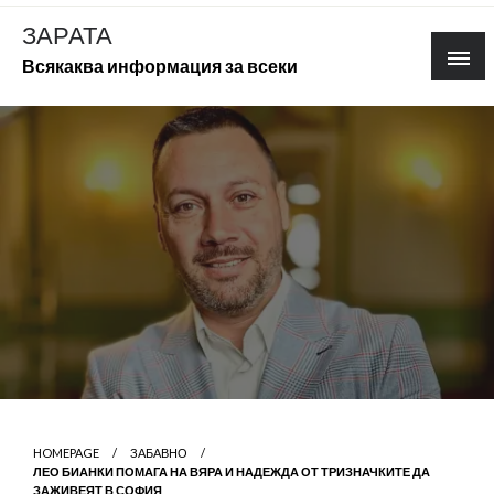
Skip
ЗАРАТА
to
Всякаква информация за всеки
content
HOMEPAGE
ЗАБАВНО
ЛЕО БИАНКИ ПОМАГА НА ВЯРА И НАДЕЖДА ОТ ТРИЗНАЧКИТЕ ДА
ЗАЖИВЕЯТ В СОФИЯ