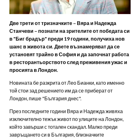
Две трети от тризначките – Вяра и Надежда
Станчеви – познати на зрителите от победата си
в "Биг брадър" преди 19 години, получиха нов
шанс в живота си. Двете възнамеряват да се
установят трайно в София и да започнат работа
в ресторантьорството след преживения ужас и
просията в Лондон.
Новината бе разкрита от Лео Бианки, като именно
той стои зад решението им да се приберат от
Лондон, пише "България днес".
През последните години Вяра и Надежда живяха
изключително тежък живот по улиците на Лондон,
който завърши с тотален скандал. Малко преди
завръщането си в България, близначките