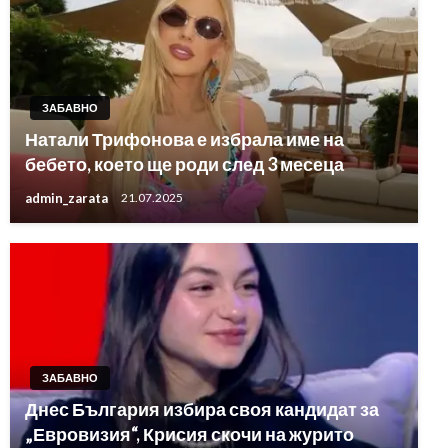
ЗАБАВНО
Натали Трифонова е избрала име на
бебето, което ще роди след 3 месеца
admin_zarata
21.07.2025
ЗАБАВНО
Днес България избира своя кандидат за
„Евровизия“, Крисия скочи на журито