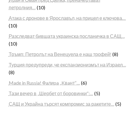
петролния…
(10)
Атака с дронове в Ярославъл, на прицел е ключова…
(10)
Разследват бившата украинска посланичка в САЩ…
(10)
Тръмп: Петролът на Венецуела е наш трофей!
(8)
Турция предупреди, че експанзионизмът на Израел…
(8)
Made in Russia! Фaлиpa „Kвaнт“…
(6)
Тази вечер в „Шербет от боровинки“:…
(5)
САЩ и Украйна търсят компромис за ракетите…
(5)