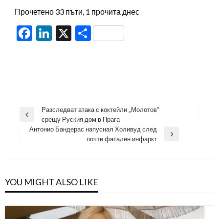
Прочетено 33 пъти, 1 прочита днес
Facebook
LinkedIn
X
Share
Навигация
Разследват атака с коктейли „Молотов“
Previous
срещу Руския дом в Прага
Post
Антонио Бандерас напуснал Холивуд след
Next
почти фатален инфаркт
Post
YOU MIGHT ALSO LIKE