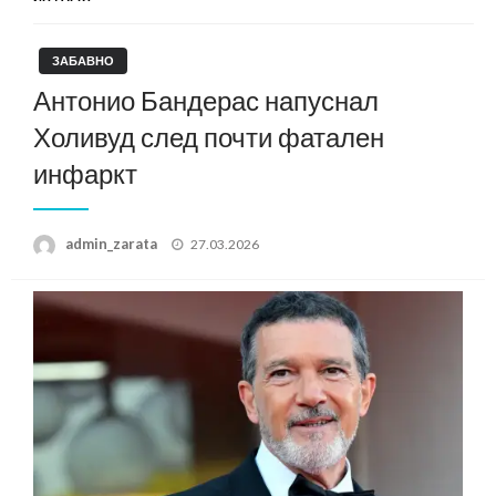
ЗАБАВНО
Антонио Бандерас напуснал
Холивуд след почти фатален
инфаркт
Posted
admin_zarata
27.03.2026
on