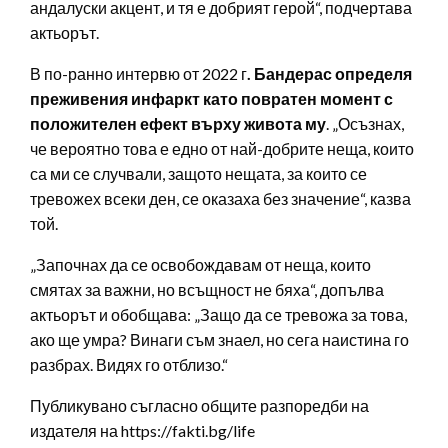
андалуски акцент, и тя е добрият герой“, подчертава
актьорът.
В по-ранно интервю от 2022 г
. Бандерас определя
преживения инфаркт като повратен момент с
положителен ефект върху живота му
. „Осъзнах,
че вероятно това е едно от най-добрите неща, които
са ми се случвали, защото нещата, за които се
тревожех всеки ден, се оказаха без значение“, казва
той.
„Започнах да се освобождавам от неща, които
смятах за важни, но всъщност не бяха“, допълва
актьорът и обобщава: „Защо да се тревожа за това,
ако ще умра? Винаги съм знаел, но сега наистина го
разбрах. Видях го отблизо.“
Публикувано съгласно общите разпоредби на
издателя на https://fakti.bg/life