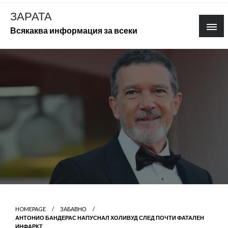
Skip
ЗАРАТА
to
Всякаква информация за всеки
content
HOMEPAGE
ЗАБАВНО
АНТОНИО БАНДЕРАС НАПУСНАЛ ХОЛИВУД СЛЕД ПОЧТИ ФАТАЛЕН
ИНФАРКТ