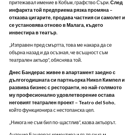
притежавал имение в Кобъм, графство Съри.
След
инфаркта той предприема рязка промяна –
отказва цигарите, продава частния си самолет и
се установява отново в Малага, където
инвестира в театър.
„Изправен пред смъртта, това ме накара да се
обърна назад и да осъзная, че всъщност съм
театрален актьор“, обяснява той.
Днес Бандерас живее в апартамент заедно с
дългогодишната си партньорка Никол Кимпел и
развива бизнес с ресторанти, но най-голямото
му професионално удовлетворение остава
неговият театрален проект – Teatro del Soho
,
който функционира с нестопанска цел.
„Никога не съм бил по-щастлив“, казва актьорът.
Антонио Бандерас коментира и пътя си към