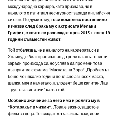
международна кариера, като признава, че в
началото е изпитвал несигурност заради английския
си език. По думите му,
този комплекс постепенно
изчезва след брака му с актрисата Мелани
Грифит, с която се развеждат през 2015 г. след 18
години съвместен живот.
Той отбелязва, че в началото на кариерата си в
Холивуд е бил ограничаван до роли на антагонисти
заради произхода си, но успява да промени това
възприятие с филма "Маската на Зоро" „Проблемът
беше, че няколко години по-късно аз носех маска,
шапка, меч и наметало, а злодеят беше капитан Лав
– рус, със сини очи“, казва той.
Особено значение за него има и ролята му в
"Котаракът в чизми"
. „Това е важно, защото е
филм за деца. Те виждат котка с испански, дори