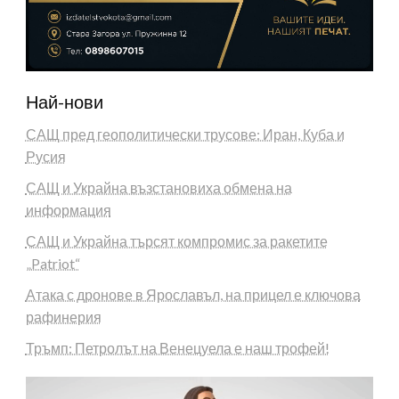
Най-нови
САЩ пред геополитически трусове: Иран, Куба и
Русия
САЩ и Украйна възстановиха обмена на
информация
САЩ и Украйна търсят компромис за ракетите
„Patriot“
Атака с дронове в Ярославъл, на прицел е ключова
рафинерия
Тръмп: Петролът на Венецуела е наш трофей!