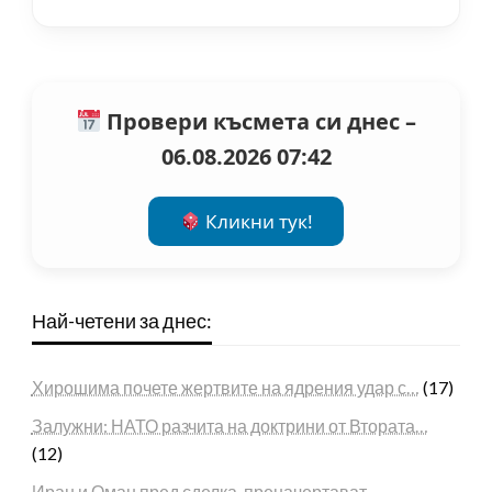
Провери късмета си днес –
06.08.2026 07:42
Кликни тук!
Най-четени за днес:
Хирошима почете жертвите на ядрения удар с…
(17)
Залужни: НАТО разчита на доктрини от Втората…
(12)
Иран и Оман пред сделка, преначертават