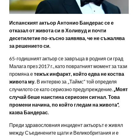
Испанският актьор Антонио Бандерас се е
отказал от живота си в Холивуд и почти
десетилетие по-късно заявява, че не съжалява
за решението си.
65-годишният актьор се завръща в родния си град
Малага през 2017 г., като повратният момент за тази
промяна е
тежък инфаркт, който едва не коства
живота му.
В интервю за „Таймс“ той определя
случилото се като сериозно предупреждение.
„Моят
случай беше наистина сериозен сигнал. Това
промени начина, по който гледам на живота“,
казва Бандерас.
Преди здравословния инцидент актьорът е живял
между Съединените щати и Великобритания и е