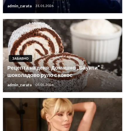
admin_zarata
31.01.2026
ЗАБАВНО
Рецепта на деня: Домашно „Баунти“ –
шоколадово руло с кокос
admin_zarata
05.05.2026