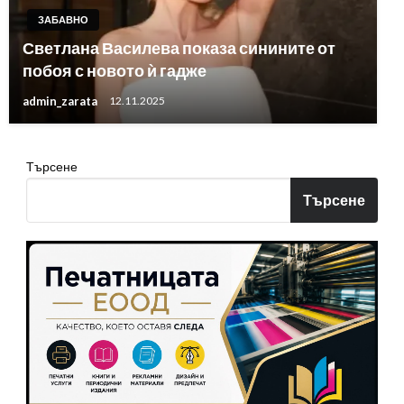
ЗАБАВНО
Светлана Василева показа синините от
побоя с новото ѝ гадже
admin_zarata
12.11.2025
Търсене
Търсене