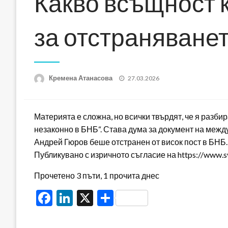
Какво всъщност 
за отстраняване
Posted
Кремена Атанасова
27.03.2026
on
Материята е сложна, но всички твърдят, че я разбир
незаконно в БНБ“. Става дума за документ на межд
Андрей Гюров беше отстранен от висок пост в БНБ.
Публикувано с изричното съгласие на https://www.
Прочетено 3 пъти, 1 прочита днес
Facebook
LinkedIn
X
Share