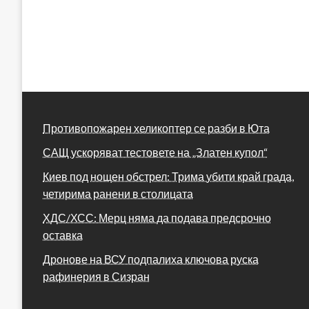
Противопожарен хеликоптер се разби в Юта
САЩ ускоряват тестовете на „Златен купол“
Киев под нощен обстрел: Трима убити край града,
четирима ранени в столицата
ХДС/ХСС: Мерц няма да подава предсрочно
оставка
Дронове на ВСУ подпалиха ключова руска
рафинерия в Сизран