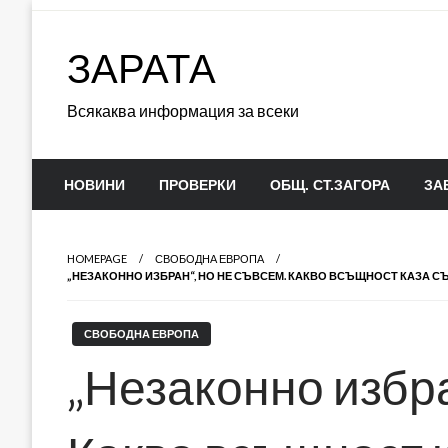
Skip
to
ЗАРАТА
content
Всякаква информация за всеки
НОВИНИ
ПРОВЕРКИ
ОБЩ. СТ.ЗАГОРА
ЗА
HOMEPAGE
СВОБОДНА ЕВРОПА
„НЕЗАКОННО ИЗБРАН“, НО НЕ СЪВСЕМ. КАКВО ВСЪЩНОСТ КАЗА С
СВОБОДНА ЕВРОПА
„Незаконно избра