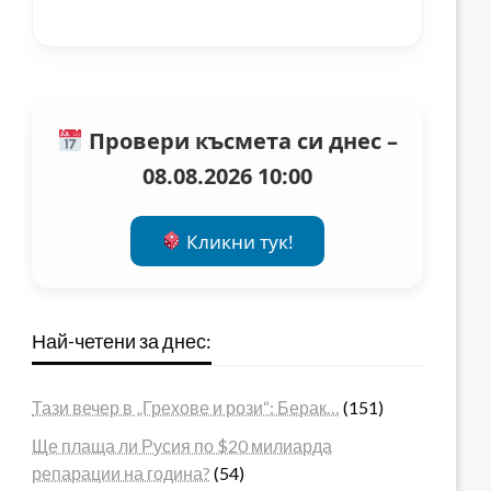
Провери късмета си днес –
08.08.2026 10:00
Кликни тук!
Най-четени за днес:
Тази вечер в „Грехове и рози“: Берак…
(151)
Ще плаща ли Русия по $20 милиарда
репарации на година?
(54)