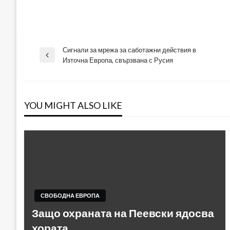
Сигнали за мрежа за саботажни действия в
Навигация
Previous
Източна Европа, свързвана с Русия
Post
YOU MIGHT ALSO LIKE
СВОБОДНА ЕВРОПА
Защо охраната на Пеевски ядосва
хората