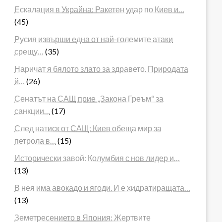
Ескалация в Украйна: Ракетен удар по Киев и…
(45)
Русия извърши една от най-големите атаки
срещу…
(35)
Наричат я бялото злато за здравето. Природата
й…
(26)
Сенатът на САЩ прие „Закона Греъм“ за
санкции…
(17)
След натиск от САЩ: Киев обеща мир за
петрола в…
(15)
Исторически завой: Колумбия с нов лидер и…
(13)
В нея има авокадо и ягоди. И е хидратиращата…
(13)
Земетресението в Япония: Жертвите