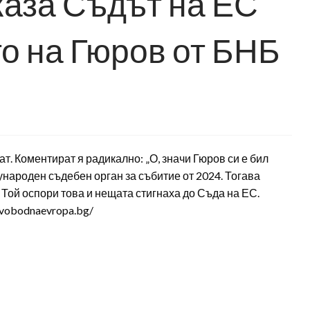
каза Съдът на ЕС
то на Гюров от БНБ
ат. Коментират я радикално: „О, значи Гюров си е бил
ународен съдебен орган за събитие от 2024. Тогава
 Той оспори това и нещата стигнаха до Съда на ЕС.
svobodnaevropa.bg/