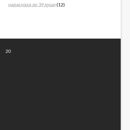
нараснаха до 39 души
(12)
20