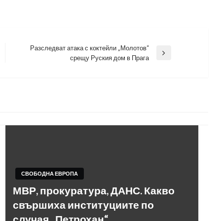
Разследват атака с коктейли „Молотов“
Next
срещу Руския дом в Прага
Post
СВОБОДНА ЕВРОПА
МВР, прокуратура, ДАНС. Какво
свършиха институциите по
случая „Петрохан“