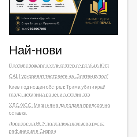
Най-нови
Противопожарен хеликоптер се разби в Юта
САЩ ускоряват тестовете на „Златен купол“
Киев под нощен обстрел: Трима убити край
града, четирима ранени в столицата
ХДС/ХСС: Мерц няма да подава предсрочно
оставка
Дронове на ВСУ подпалиха ключова руска
рафинерия в Сизран