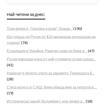
Най-четени за днес:
Тази вечер в „Грехове и рози“: Берак…
(190)
Ще плаща ли Русия по $20 милиарда репарации на
година?
(74)
Ескалация в Украйна: Ракетен удар по Киев и…
(47)
Русия извърши една от най-големите атаки срещу…
(41)
Наричат я бялото злато за здравето. Природата й…
(28)
След натиск от САЩ: Киев обеща мир за петрола в…
(19)
Исторически завой: Колумбия с нов лидер и…
(18)