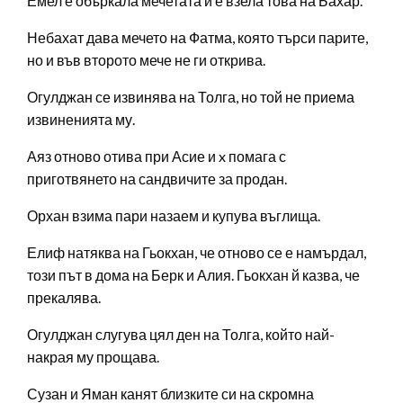
Емел е объркала мечетата и е взела това на Бахар.
Небахат дава мечето на Фатма, която търси парите,
но и във второто мече не ги открива.
Огулджан се извинява на Толга, но той не приема
извиненията му.
Аяз отново отива при Асие и x помага с
приготвянето на сандвичите за продан.
Орхан взима пари назаем и купува въглища.
Елиф натяква на Гьокхан, че отново се е намърдал,
този път в дома на Берк и Алия. Гьокхан й казва, че
прекалява.
Огулджан слугува цял ден на Толга, който най-
накрая му прощава.
Сузан и Яман канят близките си на скромна