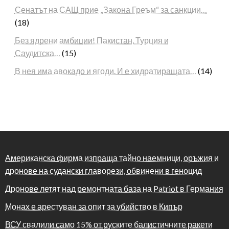
Сенатът на САЩ прие „Закона Греъм“ за санкции…
(18)
Без ядрени амбиции! Пакистан, Турция и
Саудитска…
(15)
В нея има авокадо и ягоди. И е хидратиращата…
(14)
Американска фирма изпраща тайно наемници, оръжия и
дронове на судански главорези, обвинени в геноцид
Дронове летят над ремонтната база на Patriot в Германия
Монах е арестуван за опит за убийство в Кипър
ВСУ свалили само 15% от руските балистичните ракети