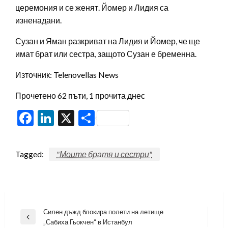
церемония и се женят. Йомер и Лидия са
изненадани.
Сузан и Яман разкриват на Лидия и Йомер, че ще
имат брат или сестра, защото Сузан е бременна.
Източник: Telenovellas News
Прочетено 62 пъти, 1 прочита днес
Facebook
LinkedIn
X
Share
Tagged:
"Моите братя и сестри"
Навигация
Силен дъжд блокира полети на летище
Previous
„Сабиха Гьокчен“ в Истанбул