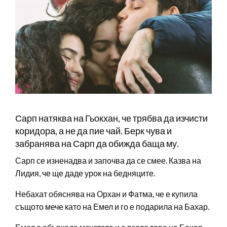
Сарп натяква на Гьокхан, че трябва да изчисти
коридора, а не да пие чай. Берк чува и
забранява на Сарп да обижда баща му.
Сарп се изненадва и започва да се смее. Казва на
Лидия, че ще даде урок на бедняците.
Небахат обяснява на Орхан и Фатма, че е купила
същото мече като на Емел и го е подарила на Бахар.