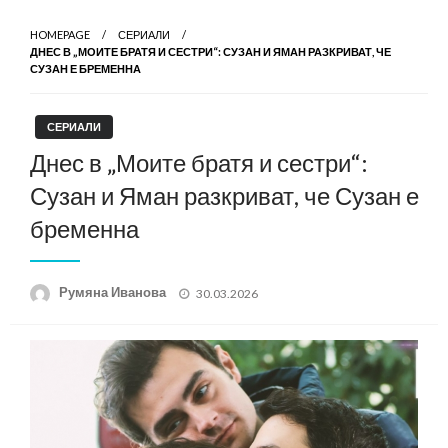
HOMEPAGE
СЕРИАЛИ
ДНЕС В „МОИТЕ БРАТЯ И СЕСТРИ“: СУЗАН И ЯМАН РАЗКРИВАТ, ЧЕ
СУЗАН Е БРЕМЕННА
СЕРИАЛИ
Днес в „Моите братя и сестри“:
Сузан и Яман разкриват, че Сузан е
бременна
Posted
Румяна Иванова
30.03.2026
on