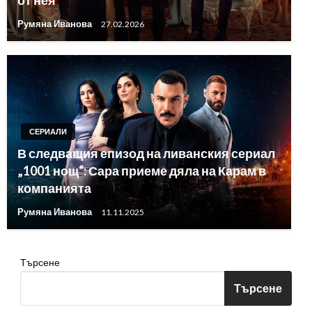
от нея
Румяна Иванова
27.02.2026
СЕРИАЛИ
В следващия епизод на ливанския сериал
„1001 нощ“: Сара приеме дяла на Карам в
компанията
Румяна Иванова
11.11.2025
Търсене
Търсене