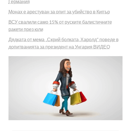
Германия
Монах е арестуван за опит за убийство в Кипър
ВСУ свалили само 15% от руските балистичните
ракети през юли
Дядката от мема „Скрий болката, Харолд“ поведе в
допитванията за президент на Унгария ВИДЕО