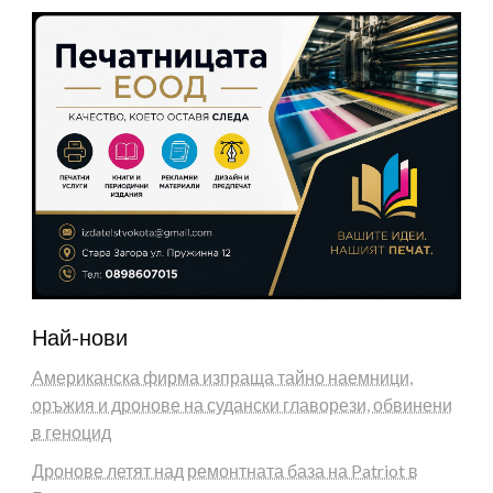
Най-нови
Американска фирма изпраща тайно наемници,
оръжия и дронове на судански главорези, обвинени
в геноцид
Дронове летят над ремонтната база на Patriot в