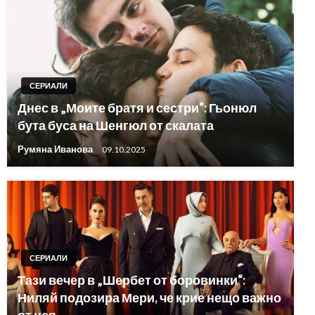
СЕРИАЛИ
Днес в „Моите братя и сестри“: Гьонюл
бута буса на Шенгюл от скалата
Румяна Иванова
09.10.2025
СЕРИАЛИ
Тази вечер в „Шербет от боровинки“:
Ниляй подозира Мери, че крие нещо важно