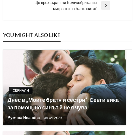
Post
Ще прехвърля ли Великобритания
Next
мигранти на Балканите?
Post
YOU MIGHT ALSO LIKE
СЕРИАЛИ
Днес в „Моите братя и сестри“: Севги вика
за помощ, но синът й не я чува
Румяна Иванова
08.09.2025