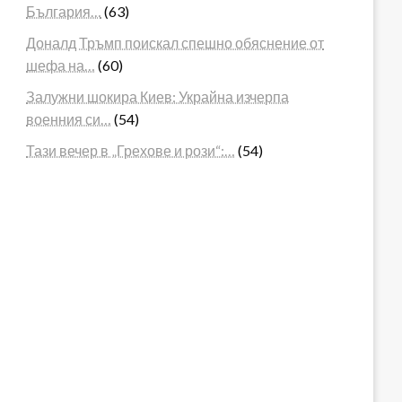
България…
(63)
Доналд Тръмп поискал спешно обяснение от
шефа на…
(60)
Залужни шокира Киев: Украйна изчерпа
военния си…
(54)
Тази вечер в „Грехове и рози“:…
(54)