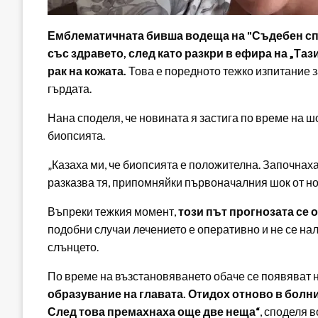
Емблематичната бивша водеща на "Съдебен спо
със здравето, след като разкри в ефира на „Таз
рак на кожата.
Това е поредното тежко изпитание за
гърдата.
Нана споделя, че новината я застига по време на 
биопсията.
„Казаха ми, че биопсията е положителна. Започнаха
разказва тя, припомняйки първоначалния шок от н
Въпреки тежкия момент,
този път прогнозата се 
подобни случаи лечението е оперативно и не се на
слънцето.
По време на възстановяването обаче се появяват 
образувание на главата. Отидох отново в болниц
След това премахнаха още две неща“
, споделя 