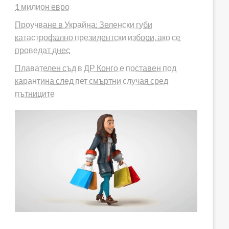
1 милион евро
Проучване в Украйна: Зеленски губи
катастрофално президентски избори, ако се
проведат днес
Плавателен съд в ДР Конго е поставен под
карантина след пет смъртни случая сред
пътниците