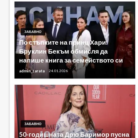
ЗАБАВНО
По стъпките на принц Хари:
Бруклин Бекъм обмисля да
напише книга за семейството си
admin_zarata
24.01.2026
ЗАБАВНО
50-годишната Дрю Баримор пусна