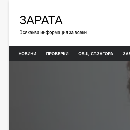
Skip
to
ЗАРАТА
content
Всякаква информация за всеки
НОВИНИ
ПРОВЕРКИ
ОБЩ. СТ.ЗАГОРА
ЗА