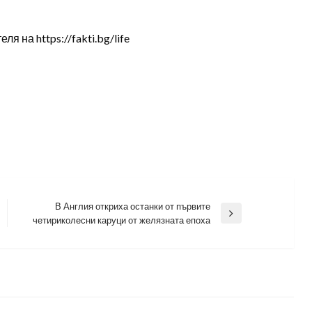
 на https://fakti.bg/life
В Англия откриха останки от първите
Next
четириколесни каруци от желязната епоха
Post