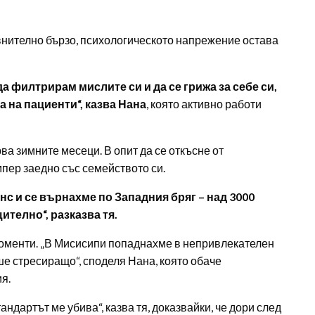
авнително бързо, психологическото напрежение остава
а филтрирам мислите си и да се грижа за себе си,
а на пациенти“, казва Нана
, която активно работи
а зимните месеци. В опит да се откъсне от
пер заедно със семейството си.
 и се върнахме по Западния бряг – над 3000
ително“, разказва тя.
моменти. „В Мисисипи попаднахме в непривлекателен
ше стресиращо“, споделя Нана, която обаче
я.
андартът ме убива“, казва тя, доказвайки, че дори след