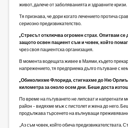
живот, далече от заболяванията и здравните кризи.
Тя признава, че дори когато лечението протича ср
сериозно предизвикателство.
„Стресът отключва огромен страх. Опитвам се д
защото освен пациент съм и човек, който помаг
чрез своя пациентска организация.
В момента водещата живее в Маями, където прекарв
напрежението, тя предприема дълго пътуване с кем
„Обиколихме Флорида, стигнахме до Ню Орлиънс
километра за около осем дни. Беше доста изтощ
По време на пътуването не липсват и напрегнати 
район – видяхме мъж с пистолет и жена до него. Бе
продължава търсенето на вълнуващи преживявани
„Аз съм човек, който обича предизвикателствата. Ст