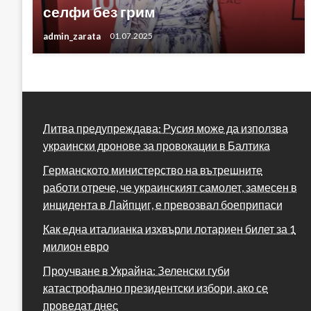
селфи без грим
admin_zarata
01.07.2025
Литва предупреждава: Русия може да използва
украински дронове за провокации в Балтика
Германското министерство на вътрешните
работи отрече, че украинският самолет, замесен в
инцидента в Лайпциг, е превозвал боеприпаси
Как една италианка изхвърли лотариен билет за 1
милион евро
Проучване в Украйна: Зеленски губи
катастрофално президентски избори, ако се
проведат днес