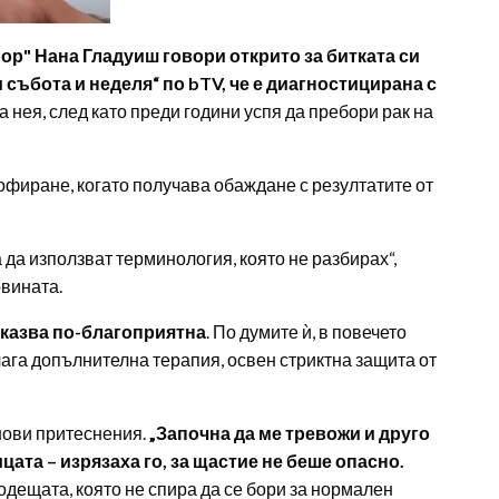
р" Нана Гладуиш говори открито за битката си
и събота и неделя“ по bTV, че е диагностицирана с
 нея, след като преди години успя да пребори рак на
шофиране, когато получава обаждане с резултатите от
 да използват терминология, която не разбирах“,
овината.
оказва по-благоприятна
. По думите ѝ, в повечето
лага допълнителна терапия, освен стриктна защита от
нови притеснения.
„Започна да ме тревожи и друго
ата – изрязаха го, за щастие не беше опасно.
водещата, която не спира да се бори за нормален