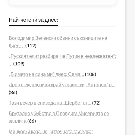
Най-четени за днес:
Володимир Зеленски обвини съюзниците на
Киев:…
(112)
„Руският елит разбира, че Путин е неадекватен“:
…
(109)
„В името на сина ми“ днес: Сема…
(108)
Дрон с експлозиви край украински „Антонов“ в…
(86)
Тази вечер в епизода на „Шербет от…
(72)
Брутално убийство в Пловдив! Мисерията се
заплита
(66)
Мицкоски каза, че „източната съседка“