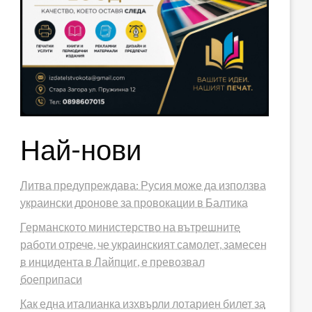
Най-нови
Литва предупреждава: Русия може да използва
украински дронове за провокации в Балтика
Германското министерство на вътрешните
работи отрече, че украинският самолет, замесен
в инцидента в Лайпциг, е превозвал
боеприпаси
Как една италианка изхвърли лотариен билет за