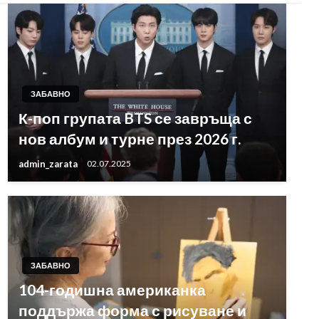
ЗАБАВНО
К-поп групата BTS се завръща с
нов албум и турне през 2026 г.
admin_zarata
02.07.2025
ЗАБАВНО
104-годишна американка
поддържа форма с рисуване и