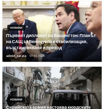
НОВИНИ
Първият дипломат на Вашингтон: Планът
на САЩ за Венецуела е стабилизация,
възстановяване и преход
admin_zarata
07.01.2026
НОВИНИ
Сирийската армия настоява кюрдските