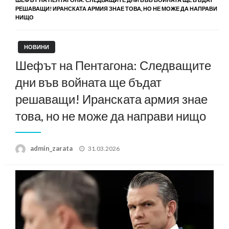
РЕШАВАЩИ! ИРАНСКАТА АРМИЯ ЗНАЕ ТОВА, НО НЕ МОЖЕ ДА НАПРАВИ
НИЩО
НОВИНИ
Шефът на Пентагона: Следващите
дни във войната ще бъдат
решаващи! Иранската армия знае
това, но не може да направи нищо
Posted
admin_zarata
31.03.2026
on