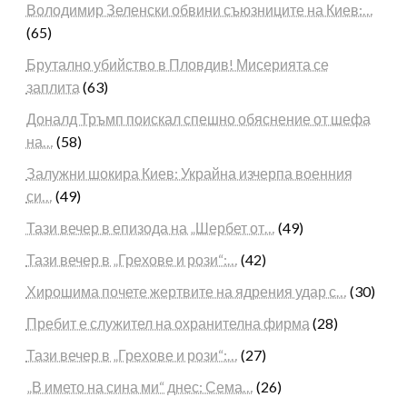
Володимир Зеленски обвини съюзниците на Киев:…
(65)
Брутално убийство в Пловдив! Мисерията се
заплита
(63)
Доналд Тръмп поискал спешно обяснение от шефа
на…
(58)
Залужни шокира Киев: Украйна изчерпа военния
си…
(49)
Тази вечер в епизода на „Шербет от…
(49)
Тази вечер в „Грехове и рози“:…
(42)
Хирошима почете жертвите на ядрения удар с…
(30)
Пребит е служител на охранителна фирма
(28)
Тази вечер в „Грехове и рози“:…
(27)
„В името на сина ми“ днес: Сема…
(26)