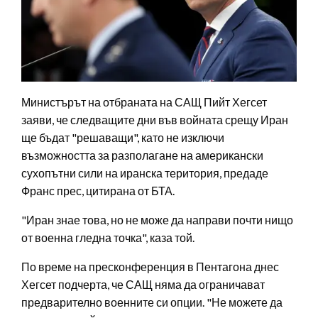
Министърът на отбраната на САЩ Пийт Хегсет
заяви, че следващите дни във войната срещу Иран
ще бъдат "решаващи", като не изключи
възможността за разполагане на американски
сухопътни сили на иранска територия, предаде
Франс прес, цитирана от БТА.
"Иран знае това, но не може да направи почти нищо
от военна гледна точка", каза той.
По време на пресконференция в Пентагона днес
Хегсет подчерта, че САЩ няма да ограничават
предварително военните си опции. "Не можете да