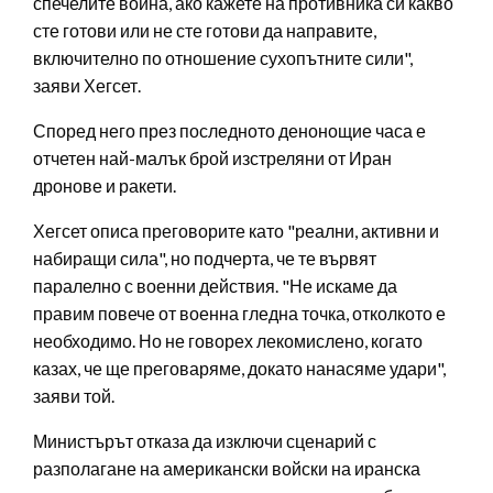
спечелите война, ако кажете на противника си какво
сте готови или не сте готови да направите,
включително по отношение сухопътните сили",
заяви Хегсет.
Според него през последното денонощие часа е
отчетен най-малък брой изстреляни от Иран
дронове и ракети.
Хегсет описа преговорите като "реални, активни и
набиращи сила", но подчерта, че те вървят
паралелно с военни действия. "Не искаме да
правим повече от военна гледна точка, отколкото е
необходимо. Но не говорех лекомислено, когато
казах, че ще преговаряме, докато нанасяме удари",
заяви той.
Министърът отказа да изключи сценарий с
разполагане на американски войски на иранска