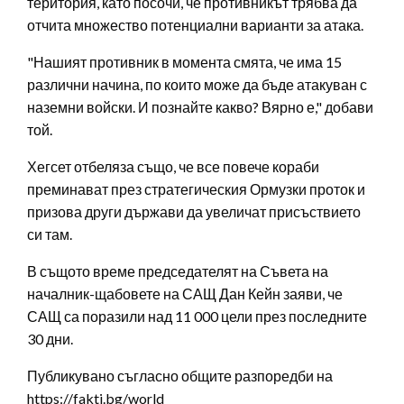
територия, като посочи, че противникът трябва да
отчита множество потенциални варианти за атака.
"Нашият противник в момента смята, че има 15
различни начина, по които може да бъде атакуван с
наземни войски. И познайте какво? Вярно е," добави
той.
Хегсет отбеляза също, че все повече кораби
преминават през стратегическия Ормузки проток и
призова други държави да увеличат присъствието
си там.
В същото време председателят на Съвета на
началник-щабовете на САЩ Дан Кейн заяви, че
САЩ са поразили над 11 000 цели през последните
30 дни.
Публикувано съгласно общите разпоредби на
https://fakti.bg/world