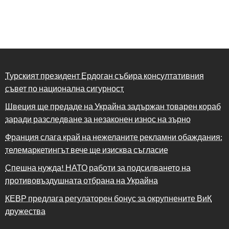
Турският президент Ердоган събира консултативния
съвет по национална сигурност
Швеция ще предаде на Украйна задържан товарен кораб
заради разследване за незаконен износ на зърно
Франция слага край на нежеланите рекламни обаждания:
телемаркетингът вече ще изисква съгласие
Спешна нужда! НАТО работи за подсилването на
противовъздушната отбрана на Украйна
КЕВР предлага регулаторен бонус за окрупнените ВиК
дружества