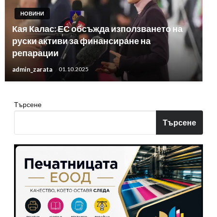
НОВИНИ
Кая Калас: ЕС обсъжда използването на
руски активи за финансиране на
репарации
admin_zarata
01.10.2025
Търсене
Търсене