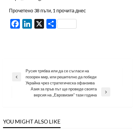
Прочетено 38 пъти, 1 прочита днес
Facebook
LinkedIn
X
Share
Навигация
Русия трябва или да се съгласи на
позорен мир, или решително да победи
Previous
Украйна чрез стратегическа офанзива
Post
Азия за пръв път ще проведе своята
Next
версия на „Евровизия“ тази година
Post
YOU MIGHT ALSO LIKE