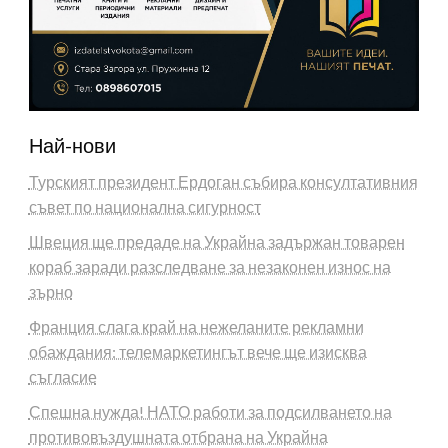
Най-нови
Турският президент Ердоган събира консултативния
съвет по национална сигурност
Швеция ще предаде на Украйна задържан товарен
кораб заради разследване за незаконен износ на
зърно
Франция слага край на нежеланите рекламни
обаждания: телемаркетингът вече ще изисква
съгласие
Спешна нужда! НАТО работи за подсилването на
противовъздушната отбрана на Украйна