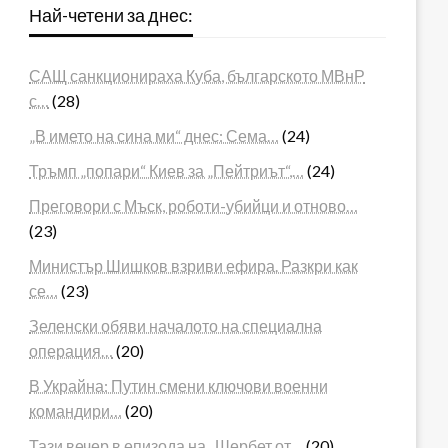
Най-четени за днес:
САЩ санкционираха Куба, българското МВнР
с…
(28)
„В името на сина ми“ днес: Сема…
(24)
Тръмп „попари“ Киев за „Пейтриът“,…
(24)
Преговори с Мъск, роботи-убийци и отново…
(23)
Министър Шишков взриви ефира. Разкри как
се…
(23)
Зеленски обяви началото на специална
операция…
(20)
В Украйна: Путин смени ключови военни
командири…
(20)
Тази вечер в епизода на „Шербет от…
(20)