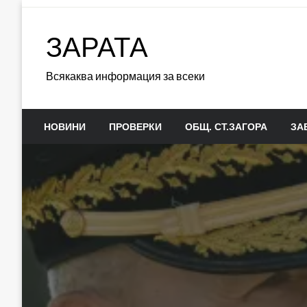
Skip
to
ЗАРАТА
content
Всякаква информация за всеки
НОВИНИ
ПРОВЕРКИ
ОБЩ. СТ.ЗАГОРА
ЗА