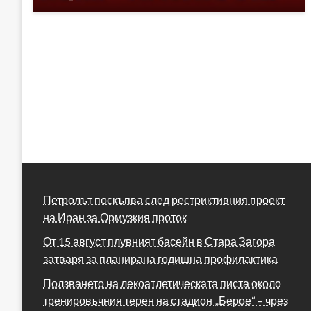
Петролът поскъпва след рестриктивния проект
на Иран за Ормузкия проток
От 15 август плувният басейн в Стара Загора
затваря за планирана годишна профилактика
Ползването на лекоатлетическата писта около
тренировъчния терен на стадион „Берое“ – чрез