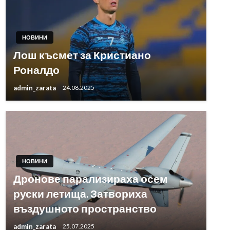
НОВИНИ
Лош късмет за Кристиано
Роналдо
admin_zarata
24.08.2025
НОВИНИ
Дронове парализираха осем
руски летища. Затвориха
въздушното пространство
admin_zarata
25.07.2025