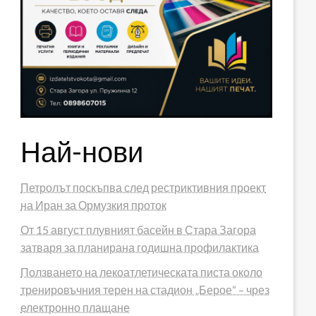
Най-нови
Петролът поскъпва след рестриктивния проект
на Иран за Ормузкия проток
От 15 август плувният басейн в Стара Загора
затваря за планирана годишна профилактика
Ползването на лекоатлетическата писта около
тренировъчния терен на стадион „Берое“ – чрез
електронно плащане