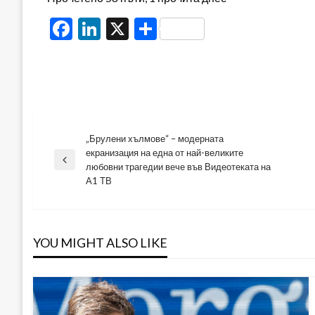
Facebook
LinkedIn
X
Share
„Брулени хълмове“ – модерната
Навигация
екранизация на една от най-великите
Previous
любовни трагедии вече във Видеотеката на
Post
А1 ТВ
YOU MIGHT ALSO LIKE