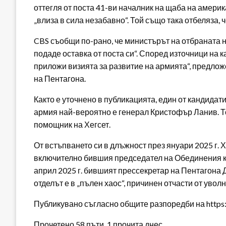
оттегля от поста 41-ви началник на щаба на америк
„влиза в сила незабавно“. Той също така отбеляза, 
CBS съобщи по-рано, че министърът на отбраната 
подаде оставка от поста си“. Според източници на к
приложи визията за развитие на армията“, предло
на Пентагона.
Както е уточнено в публикацията, един от кандидат
армия най-вероятно е генерал Кристофър Ланив. То
помощник на Хегсет.
От встъпването си в длъжност през януари 2025 г. 
включително бившия председател на Обединения к
април 2025 г. бившият прессекретар на Пентагона Дж
отделът е в „пълен хаос“, причинен отчасти от увол
Публикувано съгласно общите разпоредби на https:/
Прочетено 58 пъти, 1 прочита днес