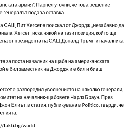
анската армия“. Парнел уточни, че това решение
че генералът подава оставка.
на САЩ Пит Хегсет е поискал от Джордж „незабавно да
анала, Хегсет „иска някой на тази позиция, който ще
жена от президента на САЩ Доналд Тръмп и началника
ите за поста началник на щаба на американската
й е бил заместник на Джордж и е бил и бивш
Хегсет е разпоредил уволнението на няколко генерали,
омитет на началник-щабовете Чарлз Браун. През
он Елиът, в статия, публикувана в Politico, твърди, че
ненията.
/fakti.bg/world