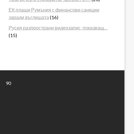
ЕК плаши Румъния с финансови санкции
заради въглищата
(16)
Русия разпространи видеозапис, показващ…
(15)
90