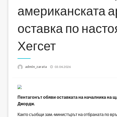
американската а
оставка по насто
Хегсет
Posted
admin_zarata
03.04.2026
on
Пентагонът обяви оставката на началника на щ
Джордж.
Както съобщи зам.-министърът на отбраната по връ