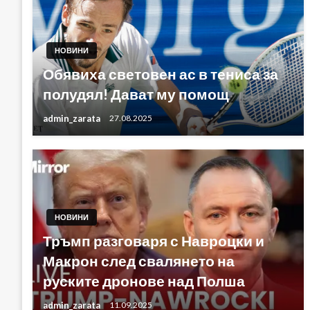
НОВИНИ
Обявиха световен ас в тениса за
полудял! Дават му помощ
admin_zarata
27.08.2025
НОВИНИ
Тръмп разговаря с Навроцки и
Макрон след свалянето на
руските дронове над Полша
admin_zarata
11.09.2025