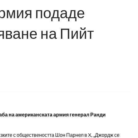
рмия подаде
яване на Пийт
аба на американската армия генерал Ранди
зките с обществеността Шон Парнел в X, „Джордж се