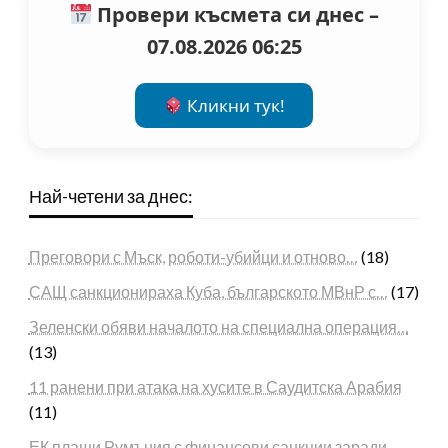
Провери късмета си днес –
07.08.2026 06:25
Кликни тук!
Най-четени за днес:
Преговори с Мъск, роботи-убийци и отново…
(18)
САЩ санкционираха Куба, българското МВнР с…
(17)
Зеленски обяви началото на специална операция…
(13)
11 ранени при атака на хусите в Саудитска Арабия
(11)
ЕК плаши Румъния с финансови санкции заради