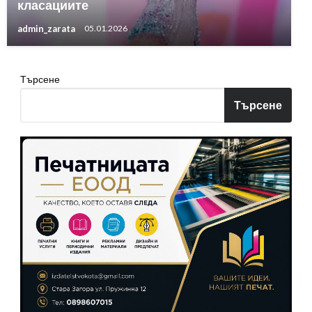
класациите
admin_zarata
05.01.2026
Търсене
Търсене