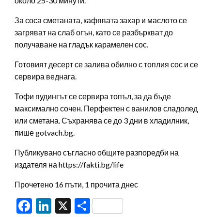
около 25-30 минути.
За соса сметаната, кафявата захар и маслото се
загряват на слаб огън, като се разбъркват до
получаване на гладък карамелен сос.
Готовият десерт се залива обилно с топлия сос и се
сервира веднага.
Тофи пудингът се сервира топъл, за да бъде
максимално сочен. Перфектен с ванилов сладолед
или сметана. Съхранява се до 3 дни в хладилник,
пише gotvach.bg.
Публикувано съгласно общите разпоредби на
издателя на https://fakti.bg/life
Прочетено 16 пъти, 1 прочита днес
Facebook
LinkedIn
X
Share