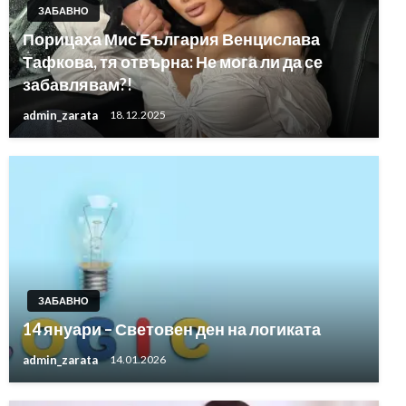
ЗАБАВНО
Порицаха Мис България Венцислава
Тафкова, тя отвърна: Не мога ли да се
забавлявам?!
admin_zarata
18.12.2025
ЗАБАВНО
14 януари – Световен ден на логиката
admin_zarata
14.01.2026