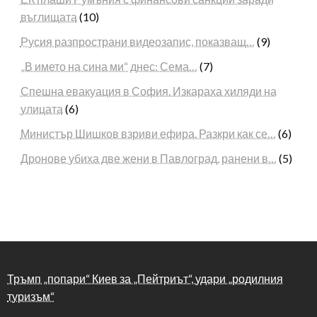
въглищата
(10)
Русия разпространи видеозапис, показващ…
(9)
„В името на сина ми“ днес: Сема…
(7)
Спешна евакуация в София. Изкараха хиляди на
улицата
(6)
Министър Шишков взриви ефира. Разкри как се…
(6)
Дронове убиха две жени в Павлоград, ранени в…
(5)
Тръмп „попари“ Киев за „Пейтриът“, удари „родилния
туризъм“