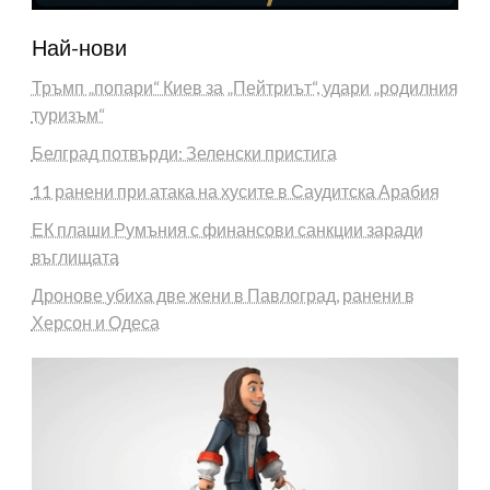
Най-нови
Тръмп „попари“ Киев за „Пейтриът“, удари „родилния
туризъм“
Белград потвърди: Зеленски пристига
11 ранени при атака на хусите в Саудитска Арабия
ЕК плаши Румъния с финансови санкции заради
въглищата
Дронове убиха две жени в Павлоград, ранени в
Херсон и Одеса