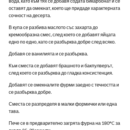
вода, като към тях се добавя содата бикарбонат и се
оставят да омекнат, което ще придаде характерната
сочност на десерта.
В купа се разбива маслото със захарта до
кремообразна смес, след което се добавят яйцата
едно по едно, като се разбърква добре след всяко.
Добавя се ванилията и се разбърква.
Към сместа се добавят брашното и бакпулверът,
след което се разбърква до гладка консистенция.
Добавят се омекналите фурми заедно с течността и
се разбърква добре.
Сместа се разпределя в малки формички или една
тава.
Пече се в предварително загрята фурна на 180°C за