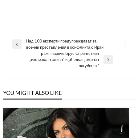
Навигация
Над 100 експерти предупреждават за
Previous
военни престъпления в конфликта с Иран
Post
Тръмп нарече Брус Спрингстийн
„изсъхнала слива“ и „бълващ омраза
Next
загубеняк“
Post
YOU MIGHT ALSO LIKE