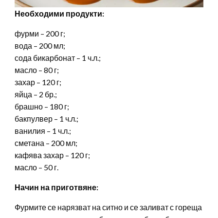
Необходими продукти:
фурми – 200 г;
вода – 200 мл;
сода бикарбонат – 1 ч.л.;
масло – 80 г;
захар – 120 г;
яйца – 2 бр.;
брашно – 180 г;
бакпулвер – 1 ч.л.;
ванилия – 1 ч.л.;
сметана – 200 мл;
кафява захар – 120 г;
масло – 50 г.
Начин на приготвяне:
Фурмите се нарязват на ситно и се заливат с гореща