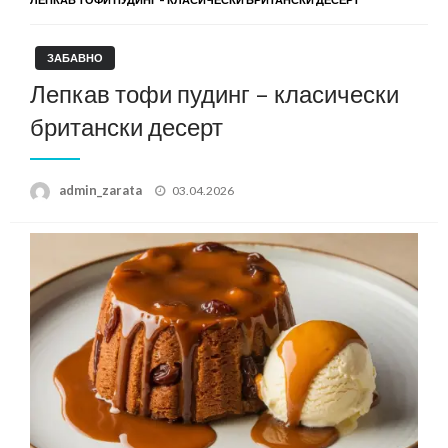
ЗАБАВНО
Лепкав тофи пудинг – класически
британски десерт
Posted
admin_zarata
03.04.2026
on