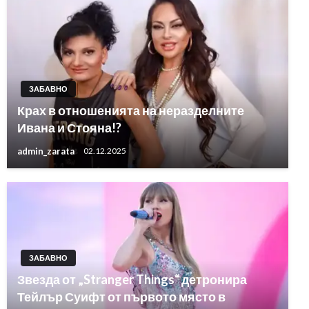
ЗАБАВНО
Крах в отношенията на неразделните
Ивана и Стояна!?
admin_zarata
02.12.2025
ЗАБАВНО
Звезда от „Stranger Things“ детронира
Тейлър Суифт от първото място в