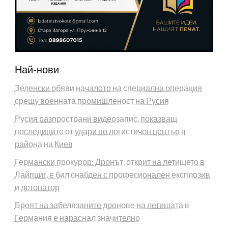
Най-нови
Зеленски обяви началото на специална операция
срещу военната промишленост на Русия
Русия разпространи видеозапис, показващ
последиците от удари по логистичен център в
района на Киев
Германски прокурор: Дронът, открит на летището в
Лайпциг, е бил снабден с професионален експлозив
и детонатор
Броят на забелязаните дронове на летищата в
Германия е нараснал значително