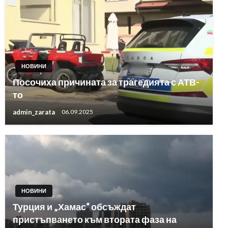
НОВИНИ
Посочиха причината за трагедията с АТВ-
то
admin_zarata
06.09.2025
НОВИНИ
Турция и „Хамас“ обсъждат
пристъпването към втората фаза на