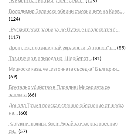
„В името на сина ми“ днес: Сема…
(129)
Володимир Зеленски обвини съюзниците на Киев:…
(124)
„Руският елит разбира, че Путин е неадекватен“:…
(117)
Дрон с експлозиви край украински „Антонов“ в…
(89)
Тази вечер в епизода на „Шербет от…
(81)
Мицкоски каза, че „източната съседка“ България…
(69)
Брутално убийство в Пловдив! Мисерията се
заплита
(66)
Доналд Тръмп поискал спешно обяснение от шефа
на…
(60)
Залужни шокира Киев: Украйна изчерпа военния
си…
(57)