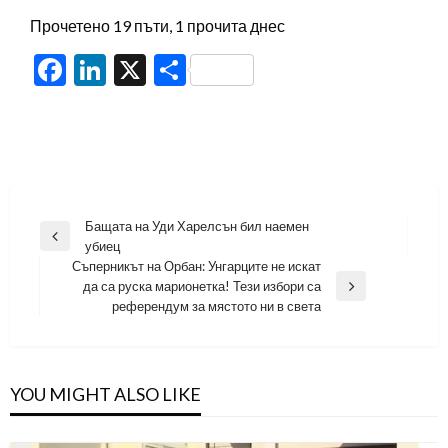
Прочетено 19 пъти, 1 прочита днес
Facebook
LinkedIn
X
Share
Навигация
Бащата на Уди Харелсън бил наемен
Previous
убиец
Post
Съперникът на Орбан: Унгарците не искат
да са руска марионетка! Тези избори са
Next
референдум за мястото ни в света
Post
YOU MIGHT ALSO LIKE