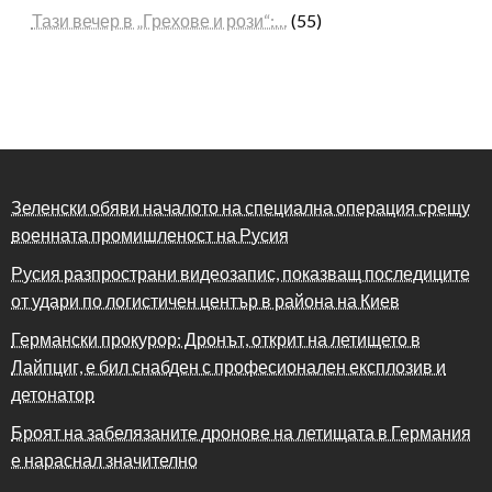
Тази вечер в „Грехове и рози“:…
(55)
Зеленски обяви началото на специална операция срещу
военната промишленост на Русия
Русия разпространи видеозапис, показващ последиците
от удари по логистичен център в района на Киев
Германски прокурор: Дронът, открит на летището в
Лайпциг, е бил снабден с професионален експлозив и
детонатор
Броят на забелязаните дронове на летищата в Германия
е нараснал значително