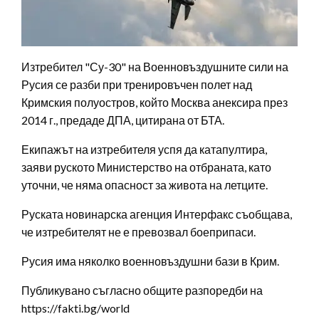
Изтребител "Су-30" на Военновъздушните сили на
Русия се разби при тренировъчен полет над
Кримския полуостров, който Москва анексира през
2014 г., предаде ДПА, цитирана от БТА.
Екипажът на изтребителя успя да катапултира,
заяви руското Министерство на отбраната, като
уточни, че няма опасност за живота на летците.
Руската новинарска агенция Интерфакс съобщава,
че изтребителят не е превозвал боеприпаси.
Русия има няколко военновъздушни бази в Крим.
Публикувано съгласно общите разпоредби на
https://fakti.bg/world