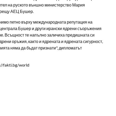
ител на руското външно министерство Мария
 срещу АЕЦ Бушер.
ичимо петно върху международната репутация на
роцентрала Бушер и други ирански ядрени съоръжения
не. Всъщност те напълно заличиха предишната си
дрени оръжия, както и ядрената и ядрената сигурност,
нията няма да бъдат признати", дипломатът
/fakti.bg/world