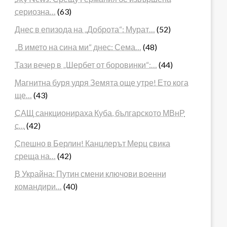
сериозна…
(63)
Днес в епизода на „Доброта“: Мурат…
(52)
„В името на сина ми“ днес: Сема…
(48)
Тази вечер в „Шербет от боровинки“:…
(44)
Магнитна буря удря Земята още утре! Ето кога
ще…
(43)
САЩ санкционираха Куба, българското МВнР
с…
(42)
Спешно в Берлин! Канцлерът Мерц свика
среща на…
(42)
В Украйна: Путин смени ключови военни
командири…
(40)