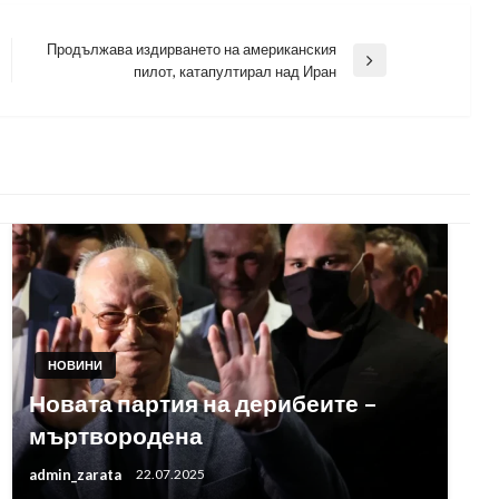
Продължава издирването на американския
Next
пилот, катапултирал над Иран
Post
НОВИНИ
Новата партия на дерибеите –
мъртвородена
admin_zarata
22.07.2025