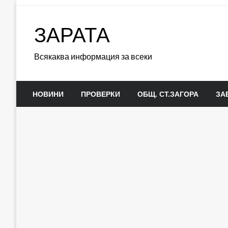
Skip
to
ЗАРАТА
content
Всякаква информация за всеки
НОВИНИ
ПРОВЕРКИ
ОБЩ. СТ.ЗАГОРА
ЗА