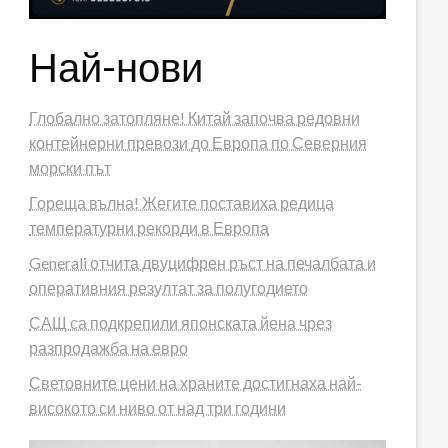
Най-нови
Глобално затопляне! Китай започва редовни
контейнерни превози до Европа по Северния
морски път
Гореща вълна! Жегите поставиха редица
температурни рекорди в Европа
Generali отчита двуцифрен ръст на печалбата и
оперативния резултат за полугодието
САЩ са подкрепили японската йена чрез
разпродажба на евро
Световните цени на храните достигнаха най-
високото си ниво от над три години