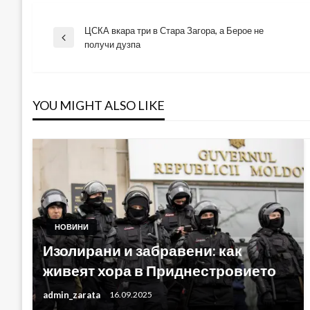
ЦСКА вкара три в Стара Загора, а Берое не
Навигация
Previous
получи дузпа
Post
YOU MIGHT ALSO LIKE
НОВИНИ
Изолирани и забравени: как
живеят хора в Приднестровието
admin_zarata
16.09.2025