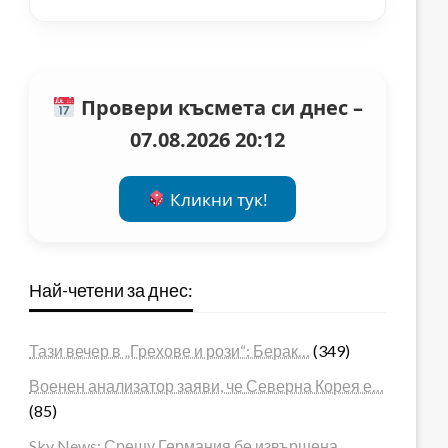
Провери късмета си днес –
07.08.2026 20:12
Кликни тук!
Най-четени за днес:
Тази вечер в „Грехове и рози“: Берак…
(349)
Военен анализатор заяви, че Северна Корея е…
(85)
Sky News: Срещу Германия бе извършена