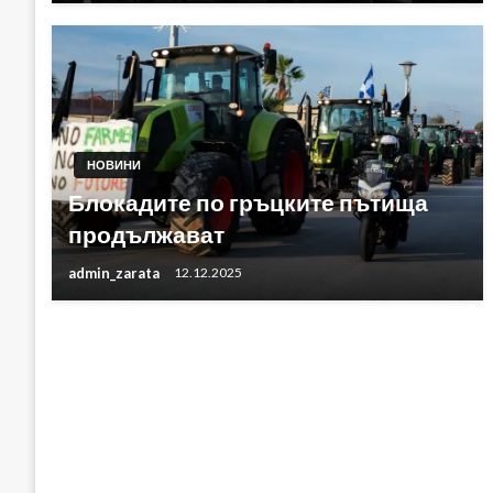
НОВИНИ
Блокадите по гръцките пътища
продължават
admin_zarata
12.12.2025