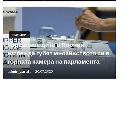
НОВИНИ
Управляващите в Япония
изглежда губят мнозинството си в
горната камера на парламента
admin_zarata
20.07.2025