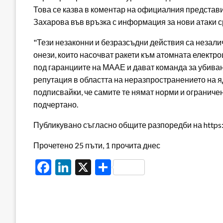
Това се казва в коментар на официалния представ
Захарова във връзка с информация за нови атаки
"Тези незаконни и безразсъдни действия са незал
онези, които насочват ракети към атомната елект
под гаранциите на МААЕ и дават команда за убива
репутация в областта на неразпространението на я
подписвайки, че самите те нямат норми и ограниче
подчертано.
Публикувано съгласно общите разпоредби на https:/
Прочетено 25 пъти, 1 прочита днес
Facebook
LinkedIn
X
Share