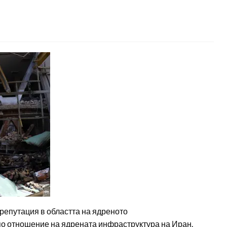
епутация в областта на ядреното
по отношение на ядрената инфраструктура на Иран.