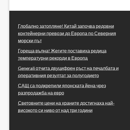
Глобално затопляне! Китай започва редовни
контейнерни превози до Европа по Северния
морски път
Гореща вълна! Жегите поставиха редица
температурни рекорди в Европа
Generali отчита двуцифрен ръст на печалбата и
оперативния резултат за полугодието
САЩ са подкрепили японската йена чрез
разпродажба на евро
Световните цени на храните достигнаха най-
високото си ниво от над три години