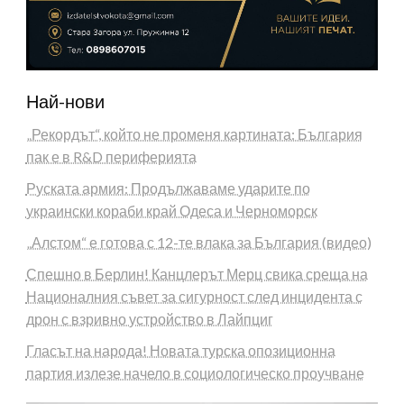
Най-нови
„Рекордът“, който не променя картината: България
пак е в R&D периферията
Руската армия: Продължаваме ударите по
украински кораби край Одеса и Черноморск
„Алстом“ е готова с 12-те влака за България (видео)
Спешно в Берлин! Канцлерът Мерц свика среща на
Националния съвет за сигурност след инцидента с
дрон с взривно устройство в Лайпциг
Гласът на народа! Новата турска опозиционна
партия излезе начело в социологическо проучване