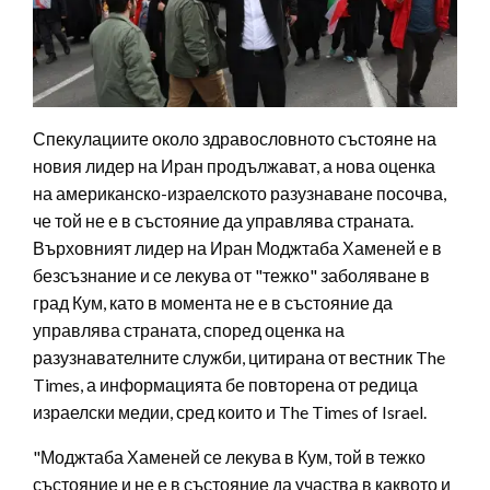
Спекулациите около здравословното състояне на
новия лидер на Иран продължават, а нова оценка
на американско-израелското разузнаване посочва,
че той не е в състояние да управлява страната.
Върховният лидер на Иран Моджтаба Хаменей е в
безсъзнание и се лекува от "тежко" заболяване в
град Кум, като в момента не е в състояние да
управлява страната, според оценка на
разузнавателните служби, цитирана от вестник The
Times, а информацията бе повторена от редица
израелски медии, сред които и The Times of Israel.
"Моджтаба Хаменей се лекува в Кум, той в тежко
състояние и не е в състояние да участва в каквото и