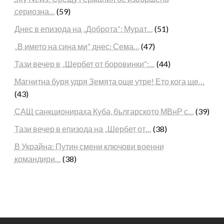
сериозна…
(59)
Днес в епизода на „Доброта“: Мурат…
(51)
„В името на сина ми“ днес: Сема…
(47)
Тази вечер в „Шербет от боровинки“:…
(44)
Магнитна буря удря Земята още утре! Ето кога ще…
(43)
САЩ санкционираха Куба, българското МВнР с…
(39)
Тази вечер в епизода на „Шербет от…
(38)
В Украйна: Путин смени ключови военни
командири…
(38)