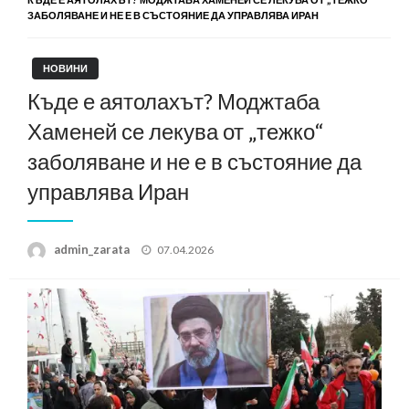
ЗАБОЛЯВАНЕ И НЕ Е В СЪСТОЯНИЕ ДА УПРАВЛЯВА ИРАН
НОВИНИ
Къде е аятолахът? Моджтаба
Хаменей се лекува от „тежко“
заболяване и не е в състояние да
управлява Иран
Posted
admin_zarata
07.04.2026
on