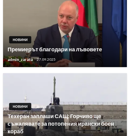
НОВИНИ
Премиерът благодари на лъвовете
admin_zarata
27.09.2025
НОВИНИ
Техеран заплаши САЩ: Горчиво ще
съжалявате за потопения ирански боен
кораб