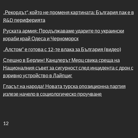
„Рекордът“, който не променя картината: България пак е в
R&D периферията
Руската армия: Продължаваме ударите по украински
кораби край Одеса и Черноморск
„Алстом“ е готова с 12-те влака за България (видео)
Спешно в Берлин! Канцлерът Мерц свика среща на
Националния съвет за сигурност след инцидента с дрон с
взривно устройство в Лайпциг
Гласът на народа! Новата турска опозиционна партия
излезе начело в социологическо проучване
12