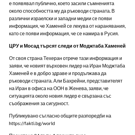
е появявал публично, което засили съмненията
около способността му да ръководи страната. В
различни израелски и западни медии се появи
информация, че Хаменей се лекува от наранявания,
като се появи информация, че се намира в Русия.
ЦРУ и Мосад търсят следи от Моджтаба Хаменей
От своя страна Техеран отрече тази информация и
заяви, че новият върховен лидер на Иран Моджтаба
Хаменей е в добро здраве и продължава да
ръководи страната. Али Бахрейни, представителят
на Иран в офиса на ООН в Женева, заяви, че
ситуацията около новия лидер е свързана със
съображения за сигурност.
Публикувано съгласно общите разпоредби на
https://fakti.bg/world