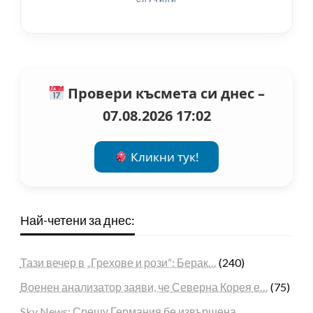
Провери късмета си днес –
07.08.2026 17:02
Кликни тук!
Най-четени за днес:
Тази вечер в „Грехове и рози“: Берак…
(240)
Военен анализатор заяви, че Северна Корея е…
(75)
Sky News: Срещу Германия бе извършена