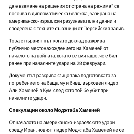
да е вземане на решения от страна на режима“, се
посочва в дипломатическа бележка, базирана на
американско-израелски разузнавателни данни и
споделена с техните съюзници от Персийския залив.
Това е първият път, когато доклад разкрива
публично местонахождението на Хаменей от
началото на войната, когато се смяташе, че е бил
ранен при началните удари на 28 февруари.
Документът разкрива също така подготовката за
погребението на баща му и бивш върховен лидер
Али Хаменей в Кум, след като той бе убит при
началните удари.
Спекулации около Моджтаба Хаменей
От началото на американско-израелските удари
срещу Иран, новият лидер Моджтаба Хаменей не се