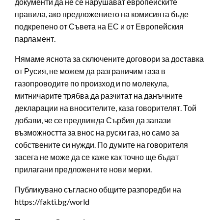
документи да не се нарушават европейските
правила, ако предложението на комисията бъде
подкрепено от Съвета на ЕС и от Европейския
парламент.
Нямаме яснота за сключените договори за доставка
от Русия, не можем да разграничим газа в
газопроводите по произход и по молекула,
митничарите трябва да разчитат на данъчните
декларации на вносителите, каза говорителят. Той
добави, че се предвижда Сърбия да запази
възможността за внос на руски газ, но само за
собствените си нужди. По думите на говорителя
засега не може да се каже как точно ще бъдат
прилагани предложените нови мерки.
Публикувано съгласно общите разпоредби на
https://fakti.bg/world