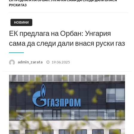
РУСКИ ГАЗ
НОВИНИ
ЕК предлага на Орбан: Унгария
сама да следи дали внася руски газ
Posted
admin_zarata
19.06.2025
on