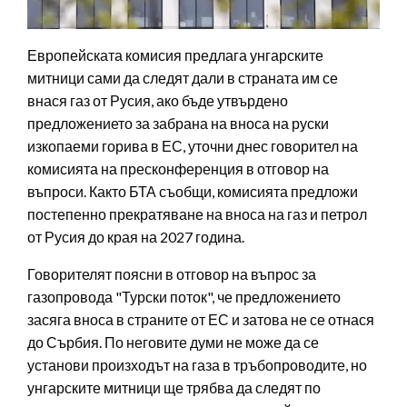
Европейската комисия предлага унгарските
митници сами да следят дали в страната им се
внася газ от Русия, ако бъде утвърдено
предложението за забрана на вноса на руски
изкопаеми горива в ЕС, уточни днес говорител на
комисията на пресконференция в отговор на
въпроси. Както БТА съобщи, комисията предложи
постепенно прекратяване на вноса на газ и петрол
от Русия до края на 2027 година.
Говорителят поясни в отговор на въпрос за
газопровода "Турски поток", че предложението
засяга вноса в страните от ЕС и затова не се отнася
до Сърбия. По неговите думи не може да се
установи произходът на газа в тръбопроводите, но
унгарските митници ще трябва да следят по