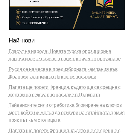
Най-нови
Гласът на народа! Новата турска опозиционна
партия излезе начело в социологическо проучване
Русия се намесва в предизборната кампания във
Франция, алармират френски политици
Папата ще посети Франция, където ще се срещне с
жертви на сексуално насилие в Църквата
Тайванските сили отработиха блокиране на ключов
мост, който би могъл да осигури на китайската армия
пряк път към столицата
Папата ще посети Франция, където ще се срещне с