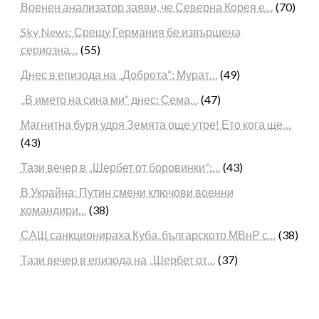
Военен анализатор заяви, че Северна Корея е…
(70)
Sky News: Срещу Германия бе извършена
сериозна…
(55)
Днес в епизода на „Доброта“: Мурат…
(49)
„В името на сина ми“ днес: Сема…
(47)
Магнитна буря удря Земята още утре! Ето кога ще…
(43)
Тази вечер в „Шербет от боровинки“:…
(43)
В Украйна: Путин смени ключови военни
командири…
(38)
САЩ санкционираха Куба, българското МВнР с…
(38)
Тази вечер в епизода на „Шербет от…
(37)