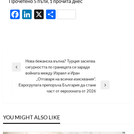
Прочетено 5 пъти, 1 прочита днес
Facebook
LinkedIn
X
Share
Навигация
Нова бежанска вълна? Турция засилва
сигурността по границата си заради
Previous
войната между Израел и Иран
Post
„Отговаря на всички изисквания“.
Еврогрупата препоръча България да стане
Next
част от еврозоната от 2026
Post
YOU MIGHT ALSO LIKE