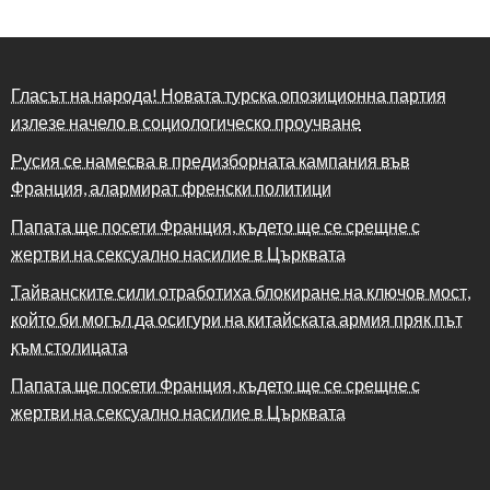
Гласът на народа! Новата турска опозиционна партия
излезе начело в социологическо проучване
Русия се намесва в предизборната кампания във
Франция, алармират френски политици
Папата ще посети Франция, където ще се срещне с
жертви на сексуално насилие в Църквата
Тайванските сили отработиха блокиране на ключов мост,
който би могъл да осигури на китайската армия пряк път
към столицата
Папата ще посети Франция, където ще се срещне с
жертви на сексуално насилие в Църквата