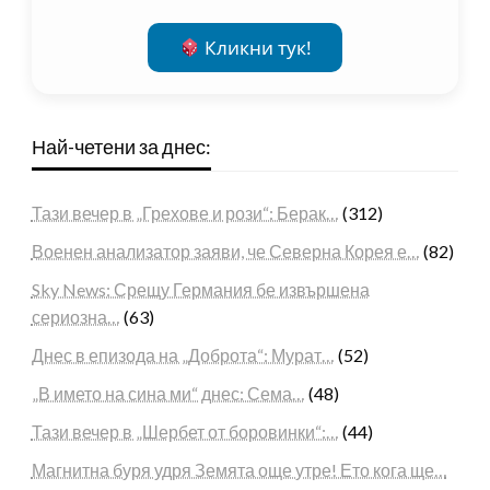
Кликни тук!
Най-четени за днес:
Тази вечер в „Грехове и рози“: Берак…
(312)
Военен анализатор заяви, че Северна Корея е…
(82)
Sky News: Срещу Германия бе извършена
сериозна…
(63)
Днес в епизода на „Доброта“: Мурат…
(52)
„В името на сина ми“ днес: Сема…
(48)
Тази вечер в „Шербет от боровинки“:…
(44)
Магнитна буря удря Земята още утре! Ето кога ще…