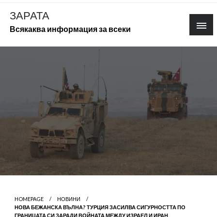
Skip
ЗАРАТА
to
Всякаква информация за всеки
content
HOMEPAGE
НОВИНИ
НОВА БЕЖАНСКА ВЪЛНА? ТУРЦИЯ ЗАСИЛВА СИГУРНОСТТА ПО
ГРАНИЦАТА СИ ЗАРАДИ ВОЙНАТА МЕЖДУ ИЗРАЕЛ И ИРАН