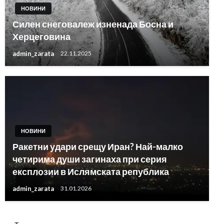
НОВИНИ
Силен снеговалеж изненада Босна и
Херцеговина
admin_zarata
22.11.2025
НОВИНИ
Ракетни удари срещу Иран? Най-малко
четирима души загинаха при серия
експлозии в Ислямската република
admin_zarata
31.01.2026