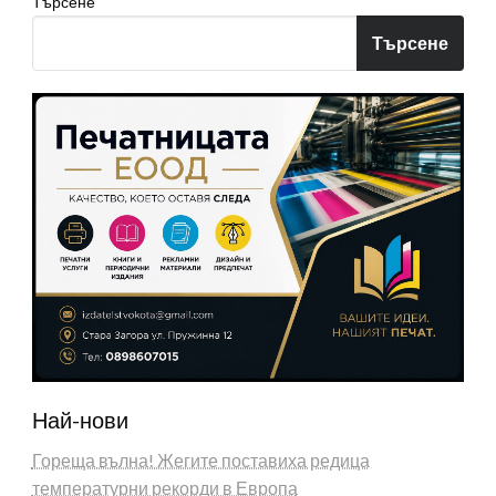
Търсене
Търсене
Най-нови
Гореща вълна! Жегите поставиха редица
температурни рекорди в Европа