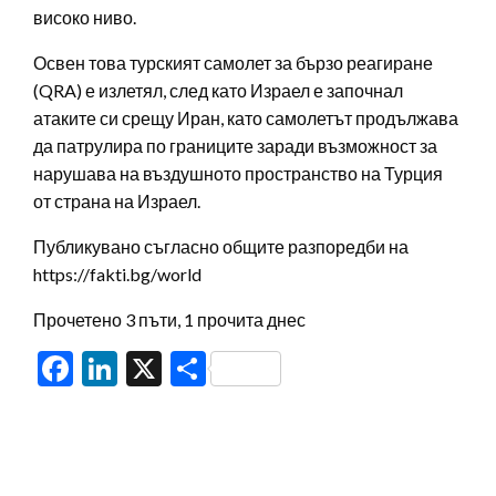
високо ниво.
Освен това турският самолет за бързо реагиране
(QRA) е излетял, след като Израел е започнал
атаките си срещу Иран, като самолетът продължава
да патрулира по границите заради възможност за
нарушава на въздушното пространство на Турция
от страна на Израел.
Публикувано съгласно общите разпоредби на
https://fakti.bg/world
Прочетено 3 пъти, 1 прочита днес
Facebook
LinkedIn
X
Share