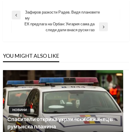
Навигация
Зафиров разкости Радев. Видя плановете
Previous
му
Post
ЕК предлага на Орбан: Унгария сама да
Next
следи дали внася руски газ
Post
YOU MIGHT ALSO LIKE
НОВИНИ
Спасители откриха украински бежанец в
румънска планина