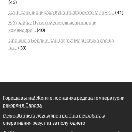
(43)
САЩ санкционираха Куба, българското МВнР с…
(41)
В Украйна: Путин смени ключови военни
командири…
(40)
Спешно в Берлин! Канцлерът Мерц свика среща
на…
(38)
Гореща вълна! Жегите поставиха редица температурни
рекорди в Европа
Generali отчита двуцифрен ръст на печалбата и
оперативния резултат за полугодието