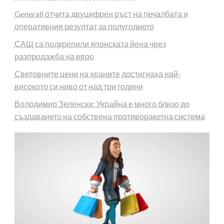
Generali отчита двуцифрен ръст на печалбата и
оперативния резултат за полугодието
САЩ са подкрепили японската йена чрез
разпродажба на евро
Световните цени на храните достигнаха най-
високото си ниво от над три години
Володимир Зеленски: Украйна е много близо до
създаването на собствена противоракетна система