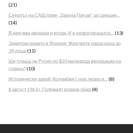
(21)
Сенатът на САЩ прие „Закона Греъм“ за санкции…
(14)
В нея има авокадо и ягоди. И е хидратиращата…
(13)
Земетресението в Япония: Жертвите нараснаха до
39 души
(11)
Ще плаща ли Русия по $20 милиарда репарации на
година?
(10)
Исторически завой: Колумбия с нов лидер и…
(8)
8 август 1963 г. Големият влаков обир
(8)