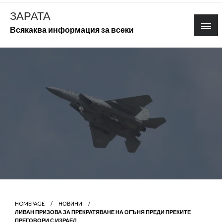
Skip
ЗАРАТА
to
Всякаква информация за всеки
content
HOMEPAGE
НОВИНИ
ЛИВАН ПРИЗОВА ЗА ПРЕКРАТЯВАНЕ НА ОГЪНЯ ПРЕДИ ПРЕКИТЕ
ПРЕГОВОРИ С ИЗРАЕЛ