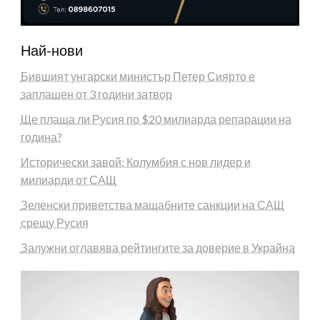
Най-нови
Бившият унгарски министър Петер Сиярто е
заплашен от 3 години затвор
Ще плаща ли Русия по $20 милиарда репарации на
година?
Исторически завой: Колумбия с нов лидер и
милиарди от САЩ
Зеленски приветства мащабните санкции на САЩ
срещу Русия
Залужни оглавява рейтингите за доверие в Украйна