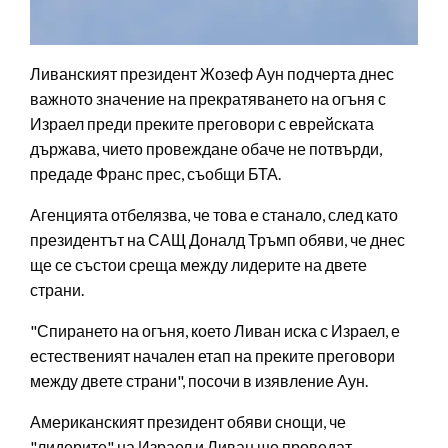
Ливанският президент Жозеф Аун подчерта днес
важното значение на прекратяването на огъня с
Израел преди преките преговори с еврейската
държава, чието провеждане обаче не потвърди,
предаде Франс прес, съобщи БТА.
Агенцията отбелязва, че това е станало, след като
президентът на САЩ Доналд Тръмп обяви, че днес
ще се състои среща между лидерите на двете
страни.
"Спирането на огъня, което Ливан иска с Израел, е
естественият начален етап на преките преговори
между двете страни", посочи в изявление Аун.
Американският президент обяви снощи, че
"лидерите" на Израел и Ливан ще проведат