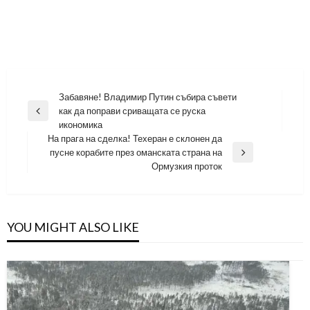
Навигация
Забавяне! Владимир Путин събира съвети
как да поправи сриващата се руска
Previous
икономика
Post
На прага на сделка! Техеран е склонен да
пусне корабите през оманската страна на
Next
Ормузкия проток
Post
YOU MIGHT ALSO LIKE