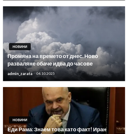
НОВИНИ
Промяна на времето от днес. Ново
разваляне обаче идва до часове
admin_zarata
04.10.2025
НОВИНИ
Еди Рама: Знаем това като факт! Иран