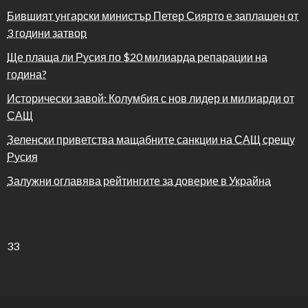
Бившият унгарски министър Петер Сиярто е заплашен от
3 години затвор
Ще плаща ли Русия по $20 милиарда репарации на
година?
Исторически завой: Колумбия с нов лидер и милиарди от
САЩ
Зеленски приветства мащабните санкции на САЩ срещу
Русия
Залужни оглавява рейтингите за доверие в Украйна
33