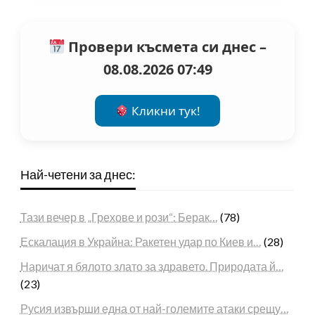
Провери късмета си днес –
08.08.2026 07:49
Кликни тук!
Най-четени за днес:
Тази вечер в „Грехове и рози“: Берак…
(78)
Ескалация в Украйна: Ракетен удар по Киев и…
(28)
Наричат я бялото злато за здравето. Природата й…
(23)
Русия извърши една от най-големите атаки срещу…