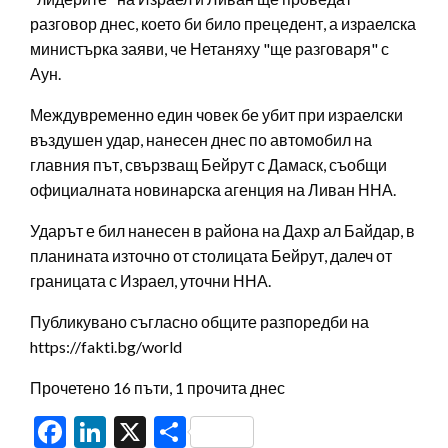
разговор днес, което би било прецедент, а израелска
министърка заяви, че Нетаняху "ще разговаря" с
Аун.
Междувременно един човек бе убит при израелски
въздушен удар, нанесен днес по автомобил на
главния път, свързващ Бейрут с Дамаск, съобщи
официалната новинарска агенция на Ливан ННА.
Ударът е бил нанесен в района на Дахр ал Байдар, в
планината източно от столицата Бейрут, далеч от
границата с Израел, уточни ННА.
Публикувано съгласно общите разпоредби на
https://fakti.bg/world
Прочетено 16 пъти, 1 прочита днес
Facebook
LinkedIn
X
Share