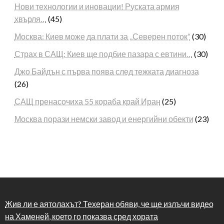
Нови технологии и иновации! Руската армия
хвърля…
(45)
Москва: Киев може да плати за „Северен поток“
(30)
Страх в САЩ: Киев ще подбие пазара с евтини…
(30)
Джо Байдън с първа поява след тежката диагноза
(26)
САЩ пренасочиха 55 кораба край Иран
(25)
Москва порази немски завод и енергийни обекти
(23)
Жив ли е аятолахът? Техеран обяви, че ще излъчи видео
на Хаменей, което го показва сред хората