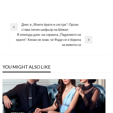
Навигация
Днес в „Моите братя и сестри“: Орхан
Previous
става личен шофьор на Шевал
Post
В епизода днес на сериала „Падението на
краля“: Кенан не знае, че Фади се е борила
Next
за живота си
Post
YOU MIGHT ALSO LIKE