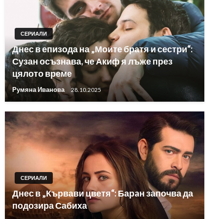
СЕРИАЛИ
Днес в епизода на „Моите братя и сестри“:
Сузан осъзнава, че Акиф я лъже през
цялото време
Румяна Иванова
28.10.2025
СЕРИАЛИ
Днес в „Кървави цветя“: Барaн започва да
подозира Сабиха