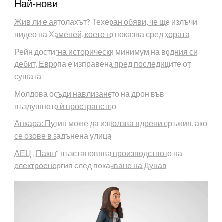
Най-нови
Жив ли е аятолахът? Техеран обяви, че ще излъчи
видео на Хаменей, което го показва сред хората
Рейн достигна исторически минимум на водния си
дебит, Европа е изправена пред последиците от
сушата
Молдова осъди навлизането на дрон във
въздушното ѝ пространство
Анкара: Путин може да използва ядрени оръжия, ако
се озове в задънена улица
АЕЦ „Пакш“ възстановява производството на
електроенергия след покачване на Дунав