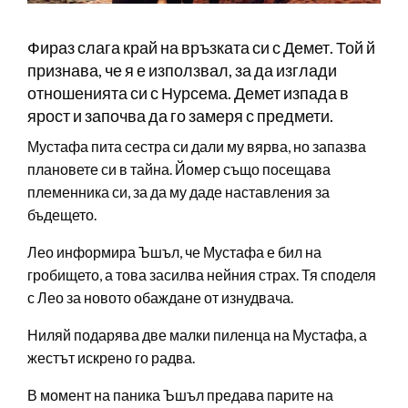
Фираз слага край на връзката си с Демет. Той й
признава, че я е използвал, за да изглади
отношенията си с Нурсема. Демет изпада в
ярост и започва да го замеря с предмети.
Мустафа пита сестра си дали му вярва, но запазва
плановете си в тайна. Йомер също посещава
племенника си, за да му даде наставления за
бъдещето.
Лео информира Ъшъл, че Мустафа е бил на
гробището, а това засилва нейния страх. Тя споделя
с Лео за новото обаждане от изнудвача.
Ниляй подарява две малки пиленца на Мустафа, а
жестът искрено го радва.
В момент на паника Ъшъл предава парите на