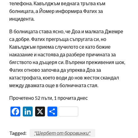
телефона. Кавълджъм веднага тръгва към
болницата, а Йомер информира Фатих за
инцидента.
В болницата става ясно, че Доа и малката Джемре
са добре. Фатих прегръща съпругата си, но
Кавълджъм приема случилото се като божие
наказание и настоява да разбере причината за
бягството на дъщеря си. Въпреки преживения шок,
Фатих отново започва да упреква Доа за
катастрофата, което води до нов жесток скандал
между двамата още в болничната стая.
Прочетено 52 пъти, 1 прочита днес
Facebook
LinkedIn
X
Share
Tagged:
"Шербет от боровинки"