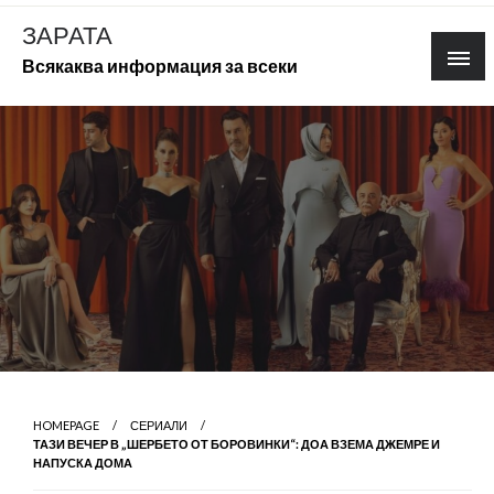
Skip
ЗАРАТА
to
Всякаква информация за всеки
content
HOMEPAGE
СЕРИАЛИ
ТАЗИ ВЕЧЕР В „ШЕРБЕТО ОТ БОРОВИНКИ“: ДОА ВЗЕМА ДЖЕМРЕ И
НАПУСКА ДОМА