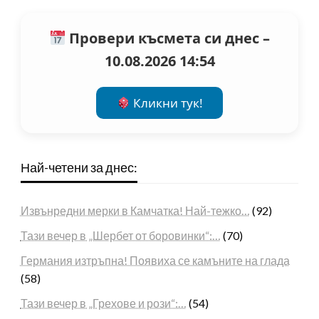
Провери късмета си днес –
10.08.2026 14:54
Кликни тук!
Най-четени за днес:
Извънредни мерки в Камчатка! Най-тежко…
(92)
Тази вечер в „Шербет от боровинки“:…
(70)
Германия изтръпна! Появиха се камъните на глада
(58)
Тази вечер в „Грехове и рози“:…
(54)