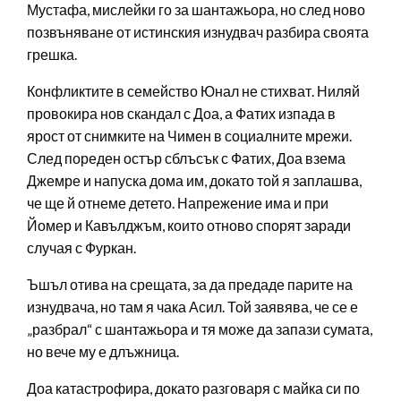
Мустафа, мислейки го за шантажьора, но след ново
позвъняване от истинския изнудвач разбира своята
грешка.
Конфликтите в семейство Юнал не стихват. Ниляй
провокира нов скандал с Доа, а Фатих изпада в
ярост от снимките на Чимен в социалните мрежи.
След пореден остър сблъсък с Фатих, Доа взема
Джемре и напуска дома им, докато той я заплашва,
че ще й отнеме детето. Напрежение има и при
Йомер и Кавълджъм, които отново спорят заради
случая с Фуркан.
Ъшъл отива на срещата, за да предаде парите на
изнудвача, но там я чака Асил. Той заявява, че се е
„разбрал“ с шантажьора и тя може да запази сумата,
но вече му е длъжница.
Доа катастрофира, докато разговаря с майка си по