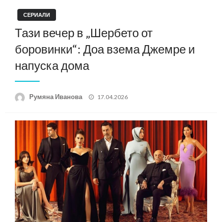
СЕРИАЛИ
Тази вечер в „Шербето от
боровинки“: Доа взема Джемре и
напуска дома
Posted
Румяна Иванова
17.04.2026
on