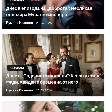
СЕРИАЛИ
Днес в епизода на „Доброта“: Неслихан
подозира Мурат в изневяра
Румяна Иванова
23.06.2026
СЕРИАЛИ
Днес в „Падението на краля“: Кенан ухажва
Фади, Хандан е бременна от него
Румяна Иванова
23.03.2026