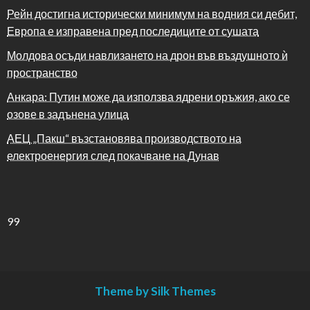
Рейн достигна исторически минимум на водния си дебит,
Европа е изправена пред последиците от сушата
Молдова осъди навлизането на дрон във въздушното ѝ
пространство
Анкара: Путин може да използва ядрени оръжия, ако се
озове в задънена улица
АЕЦ „Пакш“ възстановява производството на
електроенергия след покачване на Дунав
99
Theme by Silk Themes