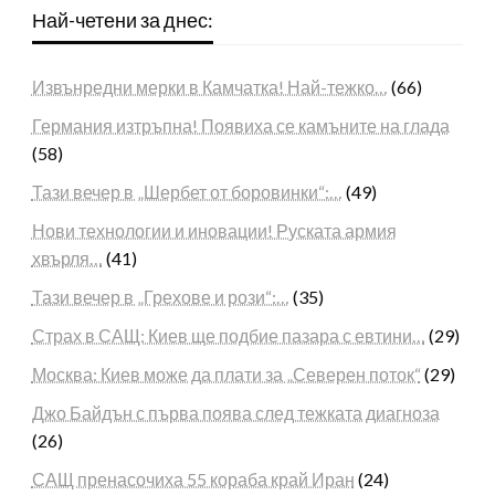
Най-четени за днес:
Извънредни мерки в Камчатка! Най-тежко…
(66)
Германия изтръпна! Появиха се камъните на глада
(58)
Тази вечер в „Шербет от боровинки“:…
(49)
Нови технологии и иновации! Руската армия
хвърля…
(41)
Тази вечер в „Грехове и рози“:…
(35)
Страх в САЩ: Киев ще подбие пазара с евтини…
(29)
Москва: Киев може да плати за „Северен поток“
(29)
Джо Байдън с първа поява след тежката диагноза
(26)
САЩ пренасочиха 55 кораба край Иран
(24)