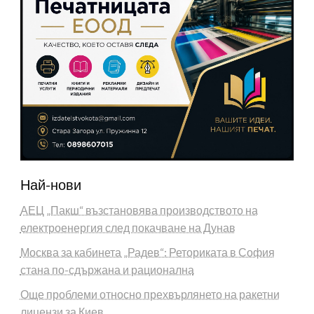
Най-нови
АЕЦ „Пакш“ възстановява производството на
електроенергия след покачване на Дунав
Москва за кабинета „Радев“: Реториката в София
стана по-сдържана и рационална
Още проблеми относно прехвърлянето на ракетни
лицензи за Киев