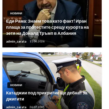
НОВИНИ
Еди Рама: Знаем това като факт! Иран
плаща за протестите срещу курорта на
зетя на Доналд Тръмп в Албания
admin_zarata
11.06.2026
НОВИНИ
Катаджии под прикритие ще дебнат за
джигити
admin_zarata
26.07.2025