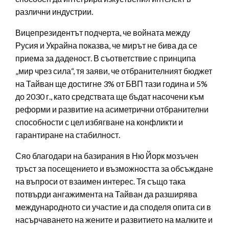
различни индустрии.
Вицепрезидентът подчерта, че войната между
Русия и Украйна показва, че мирът не бива да се
приема за даденост. В съответствие с принципа
„мир чрез сила“, тя заяви, че отбранителният бюджет
на Тайван ще достигне 3% от БВП тази година и 5%
до 2030 г., като средствата ще бъдат насочени към
реформи и развитие на асиметрични отбранителни
способности с цел избягване на конфликти и
гарантиране на стабилност.
Сяо благодари на базирания в Ню Йорк мозъчен
тръст за посещението и възможността за обсъждане
на въпроси от взаимен интерес. Тя също така
потвърди ангажимента на Тайван да разширява
международното си участие и да споделя опита си в
насърчаването на жените и развитието на малките и