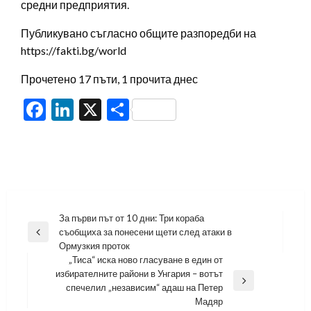
средни предприятия.
Публикувано съгласно общите разпоредби на
https://fakti.bg/world
Прочетено 17 пъти, 1 прочита днес
Facebook
LinkedIn
X
Share
Навигация
За първи път от 10 дни: Три кораба
съобщиха за понесени щети след атаки в
Previous
Ормузкия проток
Post
„Тиса“ иска ново гласуване в един от
избирателните райони в Унгария – вотът
Next
спечелил „независим“ адаш на Петер
Post
Мадяр