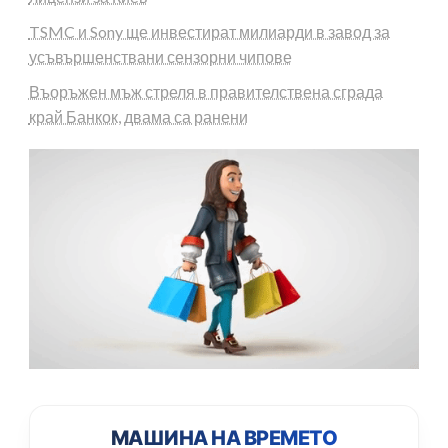
TSMC и Sony ще инвестират милиарди в завод за
усъвършенствани сензорни чипове
Въоръжен мъж стреля в правителствена сграда
край Банкок, двама са ранени
МАШИНА НА ВРЕМЕТО