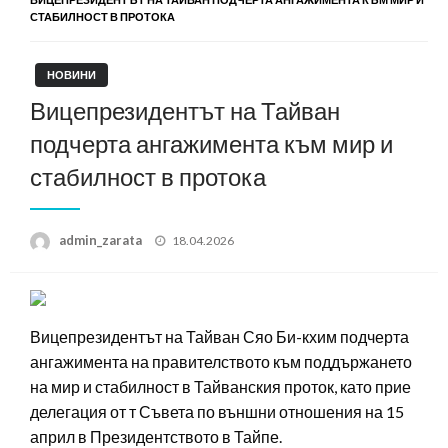
СТАБИЛНОСТ В ПРОТОКА
НОВИНИ
Вицепрезидентът на Тайван
подчерта ангажимента към мир и
стабилност в протока
Posted
admin_zarata
18.04.2026
on
Вицепрезидентът на Тайван Сяо Би-кхим подчерта
ангажимента на правителството към поддържането
на мир и стабилност в Тайванския проток, като прие
делегация от т Съвета по външни отношения на 15
април в Президентството в Тайпе.