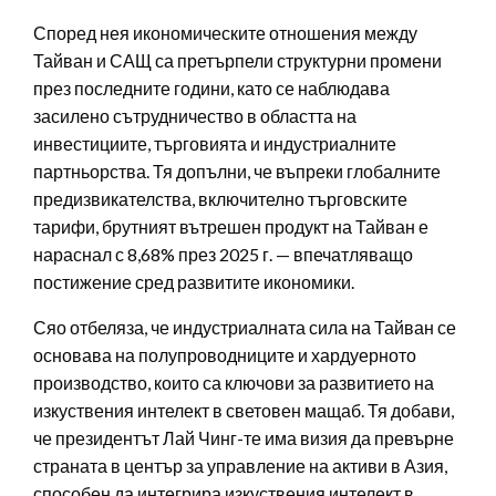
Според нея икономическите отношения между
Тайван и САЩ са претърпели структурни промени
през последните години, като се наблюдава
засилено сътрудничество в областта на
инвестициите, търговията и индустриалните
партньорства. Тя допълни, че въпреки глобалните
предизвикателства, включително търговските
тарифи, брутният вътрешен продукт на Тайван е
нараснал с 8,68% през 2025 г. — впечатляващо
постижение сред развитите икономики.
Сяо отбеляза, че индустриалната сила на Тайван се
основава на полупроводниците и хардуерното
производство, които са ключови за развитието на
изкуствения интелект в световен мащаб. Тя добави,
че президентът Лай Чинг-те има визия да превърне
страната в център за управление на активи в Азия,
способен да интегрира изкуствения интелект в