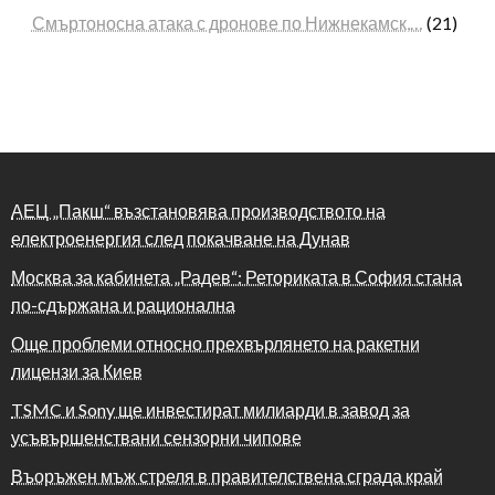
Смъртоносна атака с дронове по Нижнекамск,…
(21)
АЕЦ „Пакш“ възстановява производството на
електроенергия след покачване на Дунав
Москва за кабинета „Радев“: Реториката в София стана
по-сдържана и рационална
Още проблеми относно прехвърлянето на ракетни
лицензи за Киев
TSMC и Sony ще инвестират милиарди в завод за
усъвършенствани сензорни чипове
Въоръжен мъж стреля в правителствена сграда край