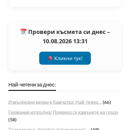
Провери късмета си днес –
10.08.2026 13:31
Кликни тук!
Най-четени за днес:
Извънредни мерки в Камчатка! Най-тежко…
(66)
Германия изтръпна! Появиха се камъните на глада
(58)
Тази вечер в „Шербет от боровинки“:…
(49)