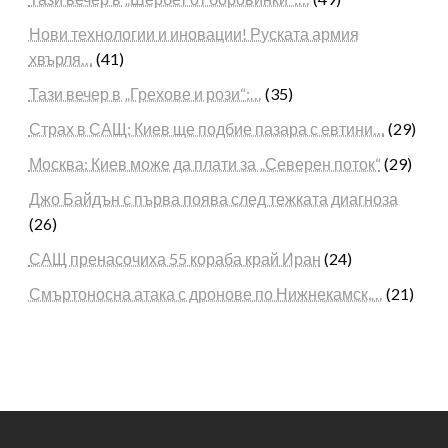
Нови технологии и иновации! Руската армия
хвърля…
(41)
Тази вечер в „Грехове и рози“:…
(35)
Страх в САЩ: Киев ще подбие пазара с евтини…
(29)
Москва: Киев може да плати за „Северен поток“
(29)
Джо Байдън с първа поява след тежката диагноза
(26)
САЩ пренасочиха 55 кораба край Иран
(24)
Смъртоносна атака с дронове по Нижнекамск,…
(21)