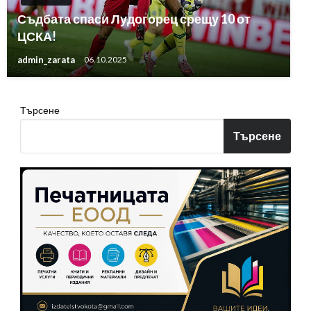
Съдбата спаси Лудогорец срещу 10 от
ЦСКА!
admin_zarata
06.10.2025
Търсене
Търсене