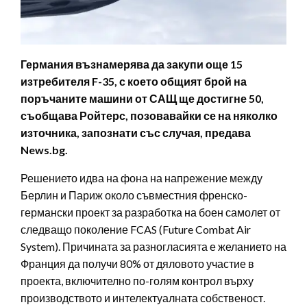
Германия възнамерява да закупи още 15
изтребителя F-35, с което общият брой на
поръчаните машини от САЩ ще достигне 50,
съобщава Ройтерс, позовавайки се на няколко
източника, запознати със случая, предава
News.bg.
Решението идва на фона на напрежение между
Берлин и Париж около съвместния френско-
германски проект за разработка на боен самолет от
следващо поколение FCAS (Future Combat Air
System). Причината за разногласията е желанието на
Франция да получи 80% от дяловото участие в
проекта, включително по-голям контрол върху
производството и интелектуалната собственост.