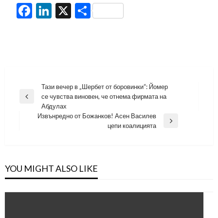
Facebook
LinkedIn
X
Share
Навигация
Тази вечер в „Шербет от боровинки“: Йомер
се чувства виновен, че отнема фирмата на
Previous
Абдулах
Post
Извънредно от Божанков! Асен Василев
Next
цепи коалицията
Post
YOU MIGHT ALSO LIKE