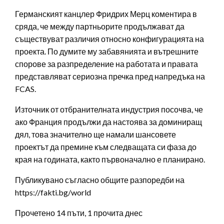
Германският канцлер Фридрих Мерц коментира в
сряда, че между партньорите продължават да
съществуват различия относно конфигурацията на
проекта. По думите му забавянията и вътрешните
спорове за разпределение на работата и правата
представляват сериозна пречка пред напредъка на
FCAS.
Източник от отбранителната индустрия посочва, че
ако Франция продължи да настоява за доминиращ
дял, това значително ще намали шансовете
проектът да премине към следващата си фаза до
края на годината, както първоначално е планирано.
Публикувано съгласно общите разпоредби на
https://fakti.bg/world
Прочетено 14 пъти, 1 прочита днес