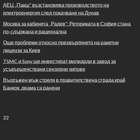
АЕЦ „Пакш“ възстановява производството на
електроенергия след покачване на Дунав
Москва за кабинета „Радев“: Реториката в София стана
по-сдържана и рационална
Още проблеми относно прехвърлянето на ракетни
лицензи за Киев
TSMC и Sony ще инвестират милиарди в завод за
усъвършенствани сензорни чипове
Въоръжен мъж стреля в правителствена сграда край
Банкок, двама са ранени
22