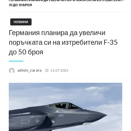
35 ДО 50 БРОЯ
НОВИНИ
Германия планира да увеличи
поръчката си на изтребители F-35
до 50 броя
Posted
admin_zarata
11.07.2025
on