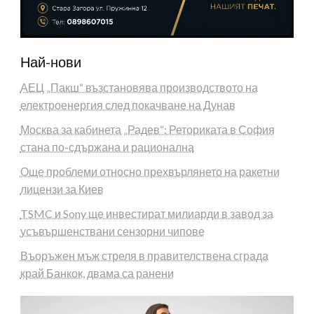
Най-нови
АЕЦ „Пакш“ възстановява производството на
електроенергия след покачване на Дунав
Москва за кабинета „Радев“: Реториката в София
стана по-сдържана и рационална
Още проблеми относно прехвърлянето на ракетни
лицензи за Киев
TSMC и Sony ще инвестират милиарди в завод за
усъвършенствани сензорни чипове
Въоръжен мъж стреля в правителствена сграда
край Банкок, двама са ранени