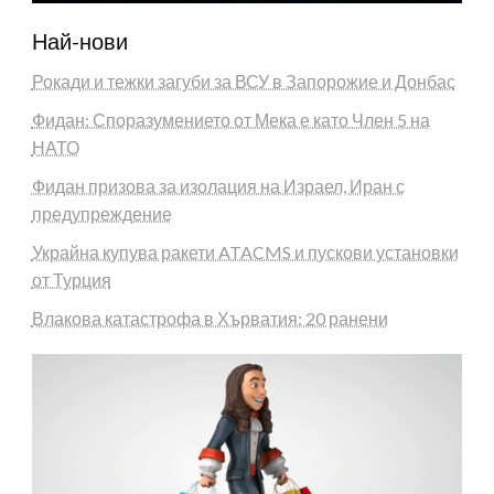
Най-нови
Рокади и тежки загуби за ВСУ в Запорожие и Донбас
Фидан: Споразумението от Мека е като Член 5 на
НАТО
Фидан призова за изолация на Израел, Иран с
предупреждение
Украйна купува ракети ATACMS и пускови установки
от Турция
Влакова катастрофа в Хърватия: 20 ранени