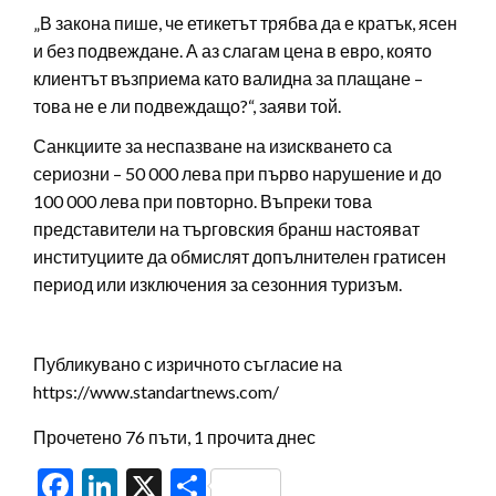
„В закона пише, че етикетът трябва да е кратък, ясен
и без подвеждане. А аз слагам цена в евро, която
клиентът възприема като валидна за плащане –
това не е ли подвеждащо?“, заяви той.
Санкциите за неспазване на изискването са
сериозни – 50 000 лева при първо нарушение и до
100 000 лева при повторно. Въпреки това
представители на търговския бранш настояват
институциите да обмислят допълнителен гратисен
период или изключения за сезонния туризъм.
Публикувано с изричното съгласие на
https://www.standartnews.com/
Прочетено 76 пъти, 1 прочита днес
Facebook
LinkedIn
X
Share