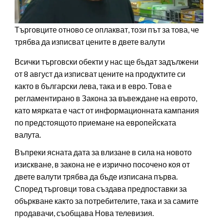
Търговците отново се оплакват, този път за това, че
трябва да изписват цените в двете валути
Всички търговски обекти у нас ще бъдат задължени
от 8 август да изписват цените на продуктите си
както в български лева, така и в евро. Това е
регламентирано в Закона за въвеждане на еврото,
като мярката е част от информационната кампания
по предстоящото приемане на европейската
валута.
Въпреки ясната дата за влизане в сила на новото
изискване, в закона не е изрично посочено коя от
двете валути трябва да бъде изписана първа.
Според търговци това създава предпоставки за
объркване както за потребителите, така и за самите
продавачи, съобщава Нова телевизия.