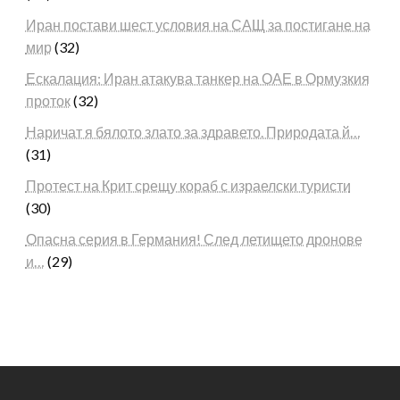
Иран постави шест условия на САЩ за постигане на
мир
(32)
Ескалация: Иран атакува танкер на ОАЕ в Ормузкия
проток
(32)
Наричат я бялото злато за здравето. Природата й…
(31)
Протест на Крит срещу кораб с израелски туристи
(30)
Опасна серия в Германия! След летището дронове
и…
(29)