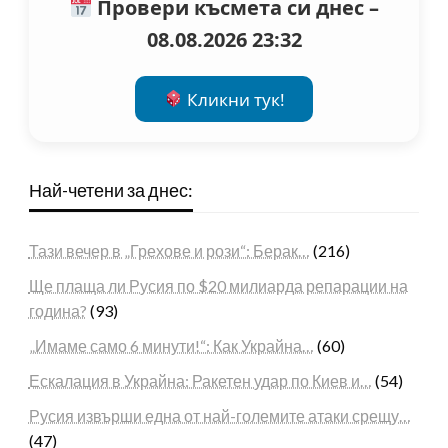
Провери късмета си днес –
08.08.2026 23:32
Кликни тук!
Най-четени за днес:
Тази вечер в „Грехове и рози“: Берак…
(216)
Ще плаща ли Русия по $20 милиарда репарации на
година?
(93)
„Имаме само 6 минути!“: Как Украйна…
(60)
Ескалация в Украйна: Ракетен удар по Киев и…
(54)
Русия извърши една от най-големите атаки срещу…
(47)