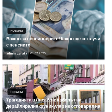
НОВИНИ
Важно за пенсионерите! Какво ще се случи
с пенсиите
admin_zarata
01.07.2025
НОВИНИ
Трагедията в Лисабон: Кабелът на
дерайлиралия фуникуляр не отговарял на