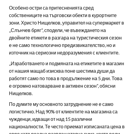
Особено остри са притесненията сред
собствениците на търговски обекти в курортните
зони. Христо Нищелков, управител на супермаркет в
„Слънчев бряг“, сподели, че въвеждането на
двойните етикети в разгара на туристическия сезон
е не само технологично предизвикателство, но и
източник на сериозни недоразумения с клиентите.
„Изработването и подмяната на етикетите в магазин
от нашия мащаб изисква поне шестима души да
работят само по това в продължение на 5 дни. Това
е огромно натоварване в активен сезон“, обясни
Нищелков.
По думите му основното затруднение не е само
логистично. Над 90% от клиентите на магазина са
чужденци, идващи от над 15 различни
националности. Те често приемат изписаната цена в
евро като реална разплащателна сума, което води