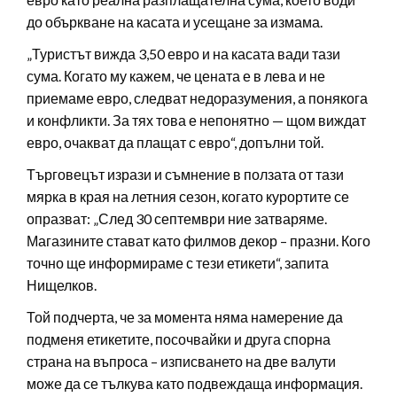
до объркване на касата и усещане за измама.
„Туристът вижда 3,50 евро и на касата вади тази
сума. Когато му кажем, че цената е в лева и не
приемаме евро, следват недоразумения, а понякога
и конфликти. За тях това е непонятно — щом виждат
евро, очакват да плащат с евро“, допълни той.
Търговецът изрази и съмнение в ползата от тази
мярка в края на летния сезон, когато курортите се
опразват: „След 30 септември ние затваряме.
Магазините стават като филмов декор – празни. Кого
точно ще информираме с тези етикети“, запита
Нищелков.
Той подчерта, че за момента няма намерение да
подменя етикетите, посочвайки и друга спорна
страна на въпроса – изписването на две валути
може да се тълкува като подвеждаща информация.