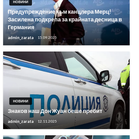
НОВИНИ
Предупреждение към канцлера Мерц!
Засилена подкрепа за крайната десница в
Германия
admin_zarata
15.09.2025
НОВИНИ
Знаков наш Дон Жуан беше пребит
admin_zarata
12.11.2025