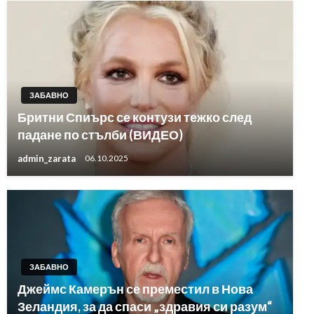
ЗАБАВНО
Бритни Спиърс се контузи тежко след
падане по стълби (ВИДЕО)
admin_zarata
06.10.2025
ЗАБАВНО
Джеймс Камерън се преместил в Нова
Зеландия, за да спаси „здравия си разум“