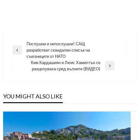
Навигация
Послушни и непослушни! САЩ
разработват скандален списък на
Previous
съюзниците от НАТО
Post
Ким Кардашиян и Люис Хамилтън се
Next
разцелуваха сред вълните (ВИДЕО)
Post
YOU MIGHT ALSO LIKE