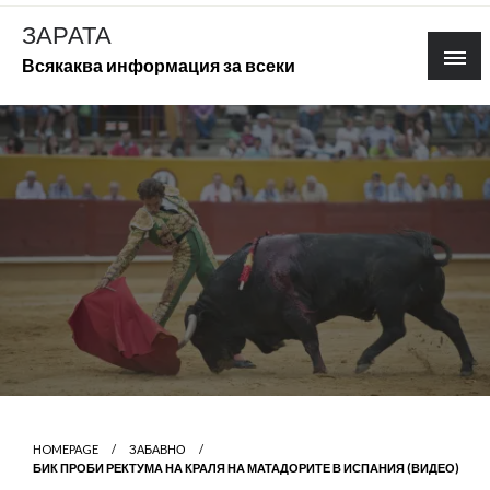
Skip
ЗАРАТА
to
Всякаква информация за всеки
content
HOMEPAGE
ЗАБАВНО
БИК ПРОБИ РЕКТУМА НА КРАЛЯ НА МАТАДОРИТЕ В ИСПАНИЯ (ВИДЕО)