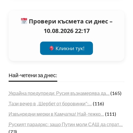
Провери късмета си днес –
10.08.2026 22:17
Кликни тук!
Най-четени за днес:
Украйна предупреди: Русия възнамерява да…
(165)
Тази вечер в „Шербет от боровинки“:…
(116)
Извънредни мерки в Камчатка! Най-тежко…
(111)
Руският парадокс: защо Путин моли САЩ да спрат…
(73)