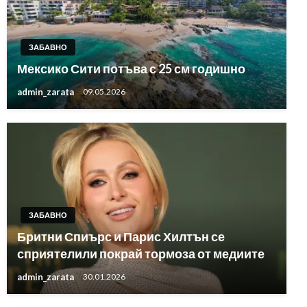
ЗАБАВНО
Мексико Сити потъва с 25 см годишно
admin_zarata
09.05.2026
ЗАБАВНО
Бритни Спиърс и Парис Хилтън се
сприятелили покрай тормоза от медиите
admin_zarata
30.01.2026