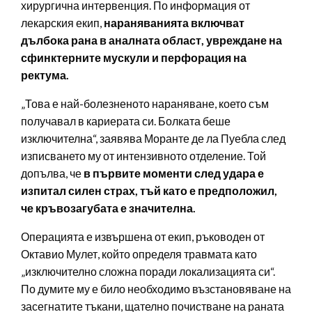
хирургична интервенция. По информация от
лекарския екип,
нараняванията включват
дълбока рана в аналната област, увреждане на
сфинктерните мускули и перфорация на
ректума.
„Това е най-болезненото нараняване, което съм
получавал в кариерата си. Болката беше
изключителна“, заявява Моранте де ла Пуебла след
изписването му от интензивното отделение. Той
допълва, че
в първите моменти след удара е
изпитал силен страх, тъй като е предположил,
че кръвозагубата е значителна.
Операцията е извършена от екип, ръководен от
Октавио Мулет, който определя травмата като
„изключително сложна поради локализацията си“.
По думите му е било необходимо възстановяване на
засегнатите тъкани, щателно почистване на раната