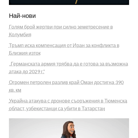
Най-нови
Голям брой жертви при силно земетресение в
Колумбия
Тръмп иска компенсация от Иран за конфликта в
Близкия изток
„Германската армия трябва да е готова за възможна
атака до 2029 г.“
Огромен петролен разлив край Оман достигна 390
кв. км
Украйна атакува с дронове съоръжения в Тюменска
област, узбекистанци са убити в Татарстан