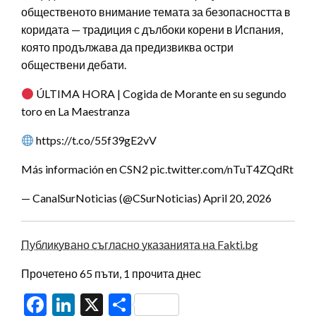
общественото внимание темата за безопасността в
коридата — традиция с дълбоки корени в Испания,
която продължава да предизвиква остри
обществени дебати.
ÚLTIMA HORA | Cogida de Morante en su segundo
toro en La Maestranza
https://t.co/55f39gE2vV
Más información en CSN2 pic.twitter.com/nTuT4ZQdRt
— CanalSurNoticias (@CSurNoticias) April 20, 2026
Публикувано съгласно указанията на Fakti.bg
Прочетено 65 пъти, 1 прочита днес
Facebook
LinkedIn
X
Share