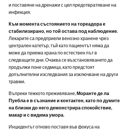
и поставяне на дренажи с цел предотвратяване на
инфекция.
Към момента състоянието на тореадора е
стабилизирано, но той остава под наблюдение.
Лекарите са предприели венозно хранене чрез
централен катетър, тъй като пациентът няма да
може да приема храна по естествен път в
следващите дни. Очаква се възстановяването да
продължи поне седмица, като предстоят
допълнителни изследвания за изключване на други
травми.
Въпреки тежкото преживяване,
Моранте де ла
Пуебла е в съзнание и контактен, като по думите
на близки до него демонстрира спокойствие,
макар и с видима умора.
Инцидентът отново поставя във фокуса на