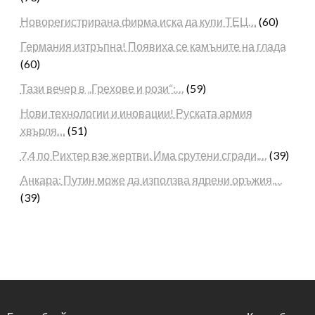
Новорегистрирана фирма иска да купи ТЕЦ…
(60)
Германия изтръпна! Появиха се камъните на глада
(60)
Тази вечер в „Грехове и рози“:…
(59)
Нови технологии и иновации! Руската армия
хвърля…
(51)
7,4 по Рихтер взе жертви. Има срутени сгради,…
(39)
Анкара: Путин може да използва ядрени оръжия,…
(39)