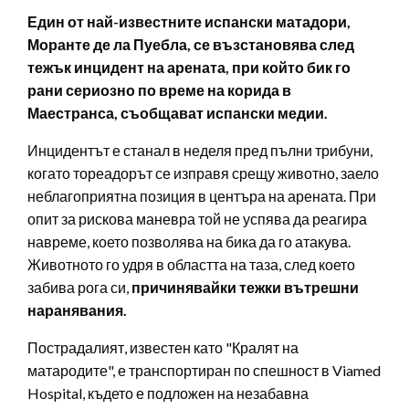
Един от най-известните испански матадори,
Моранте де ла Пуебла, се възстановява след
тежък инцидент на арената, при който бик го
рани сериозно по време на корида в
Маестранса, съобщават испански медии.
Инцидентът е станал в неделя пред пълни трибуни,
когато тореадорът се изправя срещу животно, заело
неблагоприятна позиция в центъра на арената. При
опит за рискова маневра той не успява да реагира
навреме, което позволява на бика да го атакува.
Животното го удря в областта на таза, след което
забива рога си,
причинявайки тежки вътрешни
наранявания.
Пострадалият, известен като "Кралят на
матародите", е транспортиран по спешност в Viamed
Hospital, където е подложен на незабавна