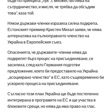
бъде по принципа „лук“, с множество нива на
сътрудничество, и мисля, че трябва да обсъдим
това“, каза той.
Някои държави членки изразиха силна подкрепа.
Естонският премиер Кристен Михал заяви, че няма
алтернатива на пълноправното членство на
Украйна в Европейския съюз.
Опасенията, че държавите-членки няма да
подкрепят бърз процес на присъединяване, се
засилиха, след като Германия подготви
предложение, което би предоставило на Украйна
„асоциирано членство“ в ЕС, като същевременно би
ускорило процеса на присъединяване.
Съгласно този план Украйна ще бъде постепенно
интегрирана в програмите на ЕС и ще участва в
блоковите срещи, но няма да има право на глас.