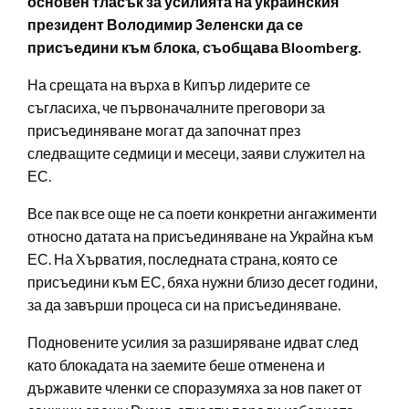
основен тласък за усилията на украинския
президент Володимир Зеленски да се
присъедини към блока, съобщава Bloomberg.
На срещата на върха в Кипър лидерите се
съгласиха, че първоначалните преговори за
присъединяване могат да започнат през
следващите седмици и месеци, заяви служител на
ЕС.
Все пак все още не са поети конкретни ангажименти
относно датата на присъединяване на Украйна към
ЕС. На Хърватия, последната страна, която се
присъедини към ЕС, бяха нужни близо десет години,
за да завърши процеса си на присъединяване.
Подновените усилия за разширяване идват след
като блокадата на заемите беше отменена и
държавите членки се споразумяха за нов пакет от