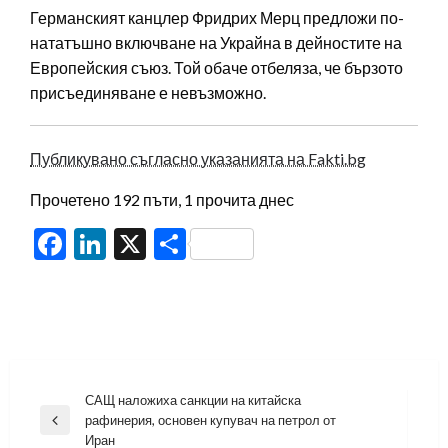
Германският канцлер Фридрих Мерц предложи по-
нататъшно включване на Украйна в дейностите на
Европейския съюз. Той обаче отбеляза, че бързото
присъединяване е невъзможно.
Публикувано съгласно указанията на Fakti.bg
Прочетено 192 пъти, 1 прочита днес
Facebook
LinkedIn
X
Share
Навигация
САЩ наложиха санкции на китайска
рафинерия, основен купувач на петрол от
Previous
Иран