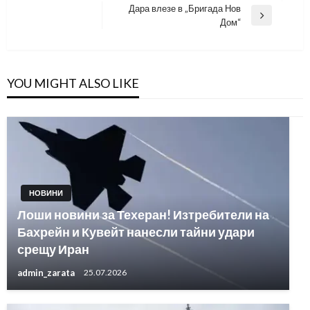
Post
Дара влезе в „Бригада Нов
Next
Дом“
Post
YOU MIGHT ALSO LIKE
НОВИНИ
Лоши новини за Техеран! Изтребители на
Бахрейн и Кувейт нанесли тайни удари
срещу Иран
admin_zarata
25.07.2026