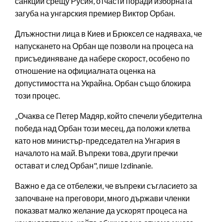
санкции срещу Русия, отчасти поради изборната
загуба на унгарския премиер Виктор Орбан.
Длъжностни лица в Киев и Брюксел се надяваха, че
напускането на Орбан ще позволи на процеса на
присъединяване да набере скорост, особено по
отношение на официалната оценка на
допустимостта на Украйна. Орбан също блокира
този процес.
„Очаква се Петер Мадяр, който спечели убедителна
победа над Орбан този месец, да положи клетва
като нов министър-председател на Унгария в
началото на май. Въпреки това, други пречки
остават и след Орбан", пише Izdinanie.
Важно е да се отбележи, че въпреки съгласието за
започване на преговори, много държави членки
показват малко желание да ускорят процеса на