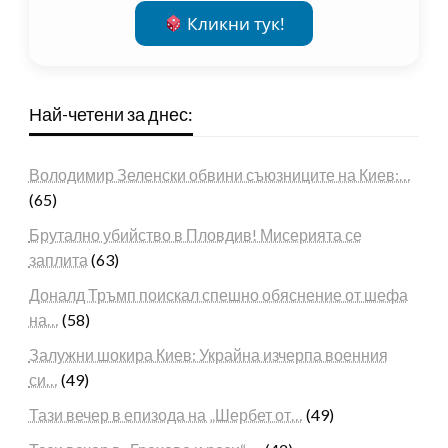
Кликни тук!
Най-четени за днес:
Володимир Зеленски обвини съюзниците на Киев:…
(65)
Брутално убийство в Пловдив! Мисерията се
заплита
(63)
Доналд Тръмп поискал спешно обяснение от шефа
на…
(58)
Залужни шокира Киев: Украйна изчерпа военния
си…
(49)
Тази вечер в епизода на „Шербет от…
(49)