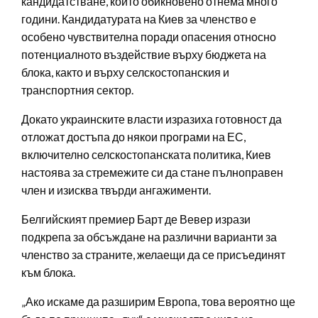
кандидатстване, който обикновено отнема много
години. Кандидатурата на Киев за членство е
особено чувствителна поради опасения относно
потенциалното въздействие върху бюджета на
блока, както и върху селскостопанския и
транспортния сектор.
Докато украинските власти изразиха готовност да
отложат достъпа до някои програми на ЕС,
включително селскостопанската политика, Киев
настоява за стремежите си да стане пълноправен
член и изисква твърди ангажименти.
Белгийският премиер Барт де Вевер изрази
подкрепа за обсъждане на различни варианти за
членство за страните, желаещи да се присъединят
към блока.
„Ако искаме да разширим Европа, това вероятно ще