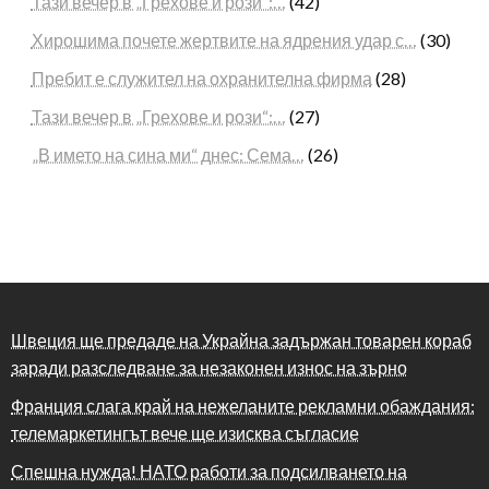
Тази вечер в „Грехове и рози“:…
(42)
Хирошима почете жертвите на ядрения удар с…
(30)
Пребит е служител на охранителна фирма
(28)
Тази вечер в „Грехове и рози“:…
(27)
„В името на сина ми“ днес: Сема…
(26)
Швеция ще предаде на Украйна задържан товарен кораб
заради разследване за незаконен износ на зърно
Франция слага край на нежеланите рекламни обаждания:
телемаркетингът вече ще изисква съгласие
Спешна нужда! НАТО работи за подсилването на