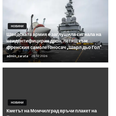
НОВИНИ
Шведската армия е заглушила сигнала на
неидентифициран дрон, летящ към
френския самолетоносач „Шарл дьо Гол“
admin_zarata
26.02.2026
НОВИНИ
Кметът на Момчилград връчи плакет на