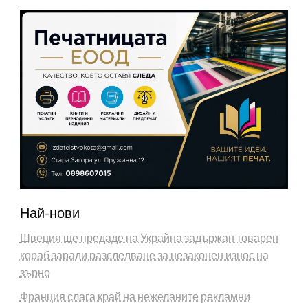
Най-нови
Швеция ще предаде на Украйна задържан товарен
кораб заради разследване за незаконен износ на
зърно
Франция слага край на нежеланите рекламни