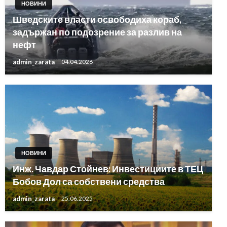
НОВИНИ
Шведските власти освободиха кораб,
задържан по подозрение за разлив на
нефт
admin_zarata
04.04.2026
НОВИНИ
Инж. Чавдар Стойнев: Инвестициите в ТЕЦ
Бобов Дол са собствени средства
admin_zarata
25.06.2025