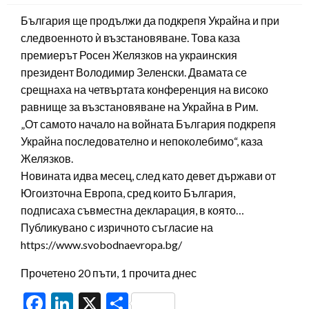
България ще продължи да подкрепя Украйна и при
следвоенното ѝ възстановяване. Това каза
премиерът Росен Желязков на украинския
президент Володимир Зеленски. Двамата се
срещнаха на четвъртата конференция на високо
равнище за възстановяване на Украйна в Рим.
„От самото начало на войната България подкрепя
Украйна последователно и непоколебимо“, каза
Желязков.
Новината идва месец, след като девет държави от
Югоизточна Европа, сред които България,
подписаха съвместна декларация, в която…
Публикувано с изричното съгласие на
https://www.svobodnaevropa.bg/
Прочетено 20 пъти, 1 прочита днес
Facebook
LinkedIn
X
Share