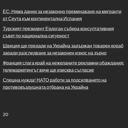
ЕС: Няма данни за незаконно преминаване на мигранти
от Сеута към континентална Испания
Турският президент Ердоган събира консултативния
съвет по национална сигурност
Швеция ще предаде на Украйна задържан товарен кораб
заради разследване за незаконен износ на зърно
Франция слага край на нежеланите рекламни обаждания:
телемаркетингът вече ще изисква съгласие
Спешна нужда! НАТО работи за подсилването на
противовъздушната отбрана на Украйна
20