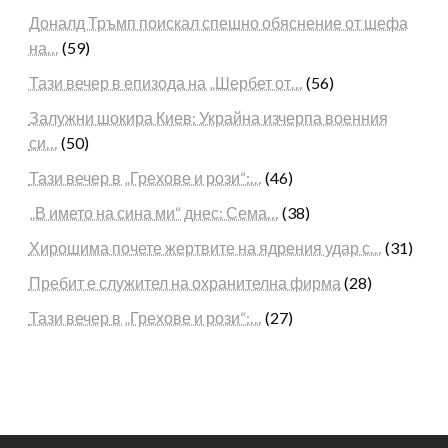
Доналд Тръмп поискал спешно обяснение от шефа
на…
(59)
Тази вечер в епизода на „Шербет от…
(56)
Залужни шокира Киев: Украйна изчерпа военния
си…
(50)
Тази вечер в „Грехове и рози“:…
(46)
„В името на сина ми“ днес: Сема…
(38)
Хирошима почете жертвите на ядрения удар с…
(31)
Пребит е служител на охранителна фирма
(28)
Тази вечер в „Грехове и рози“:…
(27)