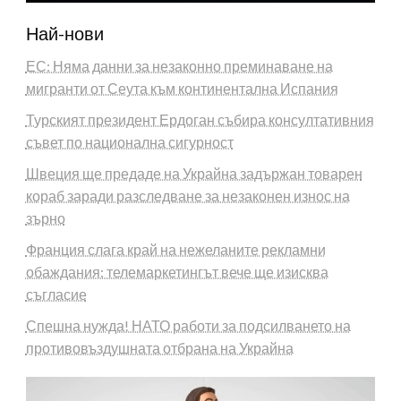
Най-нови
ЕС: Няма данни за незаконно преминаване на
мигранти от Сеута към континентална Испания
Турският президент Ердоган събира консултативния
съвет по национална сигурност
Швеция ще предаде на Украйна задържан товарен
кораб заради разследване за незаконен износ на
зърно
Франция слага край на нежеланите рекламни
обаждания: телемаркетингът вече ще изисква
съгласие
Спешна нужда! НАТО работи за подсилването на
противовъздушната отбрана на Украйна