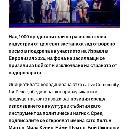
Над 1000 представители на развлекателна
индустрия от цял свят застанаха зад отворено
писмо в подкрепа на участието на Израел в
Евровизия 2026, на фона на засилващи се
призиви за бойкот и изключване на страната от
надпреварата.
Инициативата, координирана от Creative Community
for Peace, обединява актьори, музиканти и
продуценти, които изразяват
позиция срещу
използването на културни събития като
инструмент за политически натиск.
Сред
подписалите се открояват имена като Хелън
Мирън, Мила Кунис, Ейми Шумър, Бой Джордж и