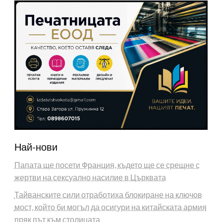
Най-нови
Папата ще посети Франция, където ще се срещне с
жертви на сексуално насилие в Църквата
Тайванските сили отработиха блокиране на ключов
мост, който би могъл да осигури на китайската армия
пряк път към столицата