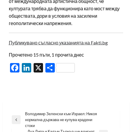
от международната артистична общност, че
културата трябва да функционира като мост между
обществата, дори в условия на засилени
геополитически напрежения.
Публикувано съгласно указанията на Fakti.bg
Прочетено 15 пъти, 1 прочита днес
Facebook
LinkedIn
X
Share
Навигация
Володимир Зеленски към Израел: Никоя
нормална държава не купува крадени
Previous
стоки
Post
Дуа Липа и Калъм Търнър ще вдигнат