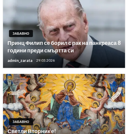
ЗАБАВНО
Принц Филип се борил с рак на панкреаса 8
години преди смъртта си
admin_zarata
29.03.2026
ЗАБАВНО
Светли Вторник е!