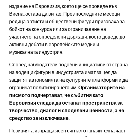
издание на Евровизия, което ще се проведе във
Виена, остава да витае. През последните месеци
редица артисти и обществени фигури призоваха за
бойкот на конкурса или за ограничаване на
участието на определени държави, което доведе до
активни дебати в европейските медии и
музикалната индустрия.
Според наблюдатели подобни инициативи от страна
на водещи фигури в индустрията имат за цел да
защитят автономията на културните платформи и да
ограничат политизирането им.
Организаторите на
писмото подчертават, че събития като
Евровизия следва да останат пространства за
творчество, диалог и споделени ценности, а не
средство за изключване.
Позицията изпраща ясен сигнал от значителна част