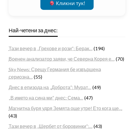
Кликни тук!
Най-четени за днес:
Тази вечер в „Грехове и рози“: Берак…
(194)
Военен анализатор заяви, че Северна Корея е…
(70)
Sky News: Срещу Германия бе извършена
сериозна…
(55)
Днес в епизода на „Доброта“: Мурат…
(49)
„В името на сина ми“ днес: Сема…
(47)
Магнитна буря удря Земята още утре! Ето кога ще…
(43)
Тази вечер в „Шербет от боровинки“:…
(43)