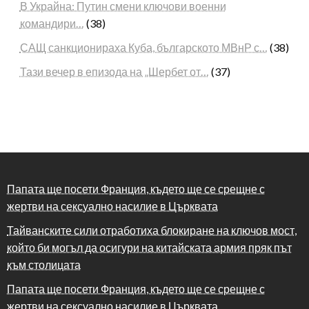
В Украйна: Путин смени ключови военни
командири…
(38)
САЩ санкционираха Куба, българското МВнР с…
(38)
Тази вечер в епизода на „Шербет от…
(37)
Папата ще посети Франция, където ще се срещне с
жертви на сексуално насилие в Църквата
Тайванските сили отработиха блокиране на ключов мост,
който би могъл да осигури на китайската армия пряк път
към столицата
Папата ще посети Франция, където ще се срещне с
жертви на сексуално насилие в Църквата