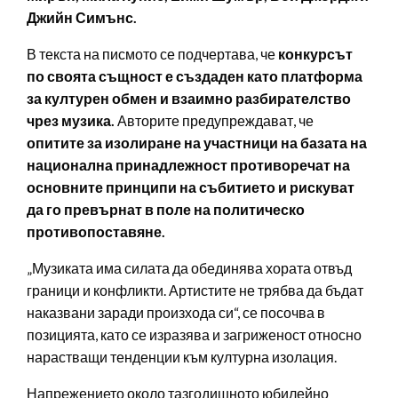
Джийн Симънс.
В текста на писмото се подчертава, че
конкурсът
по своята същност е създаден като платформа
за културен обмен и взаимно разбирателство
чрез музика.
Авторите предупреждават, че
опитите за изолиране на участници на базата на
национална принадлежност противоречат на
основните принципи на събитието и рискуват
да го превърнат в поле на политическо
противопоставяне.
„Музиката има силата да обединява хората отвъд
граници и конфликти. Артистите не трябва да бъдат
наказвани заради произхода си“, се посочва в
позицията, като се изразява и загриженост относно
нарастващи тенденции към културна изолация.
Напрежението около тазгодишното юбилейно