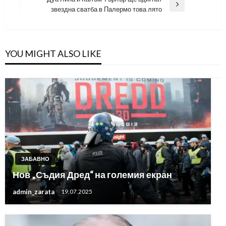
Next
звездна сватба в Палермо това лято
Post
YOU MIGHT ALSO LIKE
ЗАБАВНО
Нов „Съдия Дред“ на големия екран
admin_zarata
19.07.2025