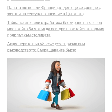
Папата ще посети Франция, където ще се срещне с
жертви на сексуално насилие в Църквата
Тайванските сили отработиха блокиране на ключов
мост, който би могъл да осигури на китайската армия
пряк път към столицата
Акционерите във Volkswagen с призив към
ръководството: Съкращавайте бързо