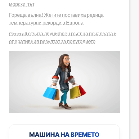
морски път
Гореща вълна! Жегите поставиха редица
температурни рекорди в Европа
Generali отчита двуцифрен ръст на печалбата и
оперативния резултат за полугодието
МАШИНА НА ВРЕМЕТО