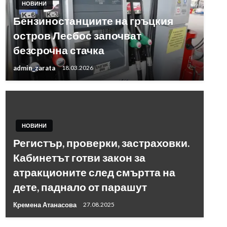
НОВИНИ
Бензиностанциите на гръцкия
остров Лесбос започват
безсрочна стачка
admin_zarata
18.03.2026
НОВИНИ
Регистър, проверки, застраховки.
Кабинетът готви закон за
атракционите след смъртта на
дете, паднало от парашут
Кремена Атанасова
27.08.2025