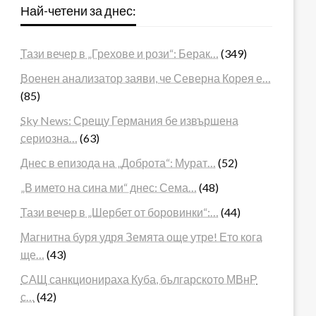
Най-четени за днес:
Тази вечер в „Грехове и рози“: Берак…
(349)
Военен анализатор заяви, че Северна Корея е…
(85)
Sky News: Срещу Германия бе извършена
сериозна…
(63)
Днес в епизода на „Доброта“: Мурат…
(52)
„В името на сина ми“ днес: Сема…
(48)
Тази вечер в „Шербет от боровинки“:…
(44)
Магнитна буря удря Земята още утре! Ето кога
ще…
(43)
САЩ санкционираха Куба, българското МВнР
с…
(42)