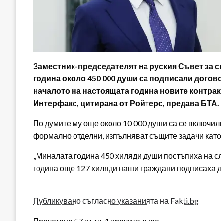
Заместник-председателят на руския Съвет за с
година около 450 000 души са подписали догово
началото на настоящата година новите контрак
Интерфакс, цитирана от Ройтерс, предава БТА.
По думите му още около 10 000 души са се включи
формално отделни, изпълняват същите задачи като
„Миналата година 450 хиляди души постъпиха на с
година още 127 хиляди наши граждани подписаха д
Публикувано съгласно указанията на Fakti.bg
Прочетено 57 пъти, 1 прочита днес