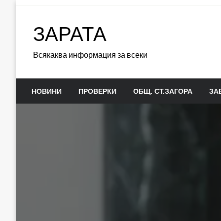
Skip
to
ЗАРАТА
content
Всякаква информация за всеки
НОВИНИ
ПРОВЕРКИ
ОБЩ. СТ.ЗАГОРА
ЗА