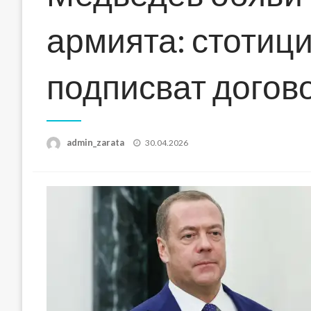
армията: стотиц
подписват догов
Posted
admin_zarata
30.04.2026
on