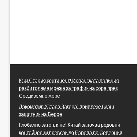
Към Стария континент! Испанската полиция
разби голяма мрежа за трафик на хора през
Средиземно море
Локомотив (Стара Загора) привлече бивш
защитник на Берое
Глобално затопляне! Китай започва редовни
контейнерни превози до Европа по Северния