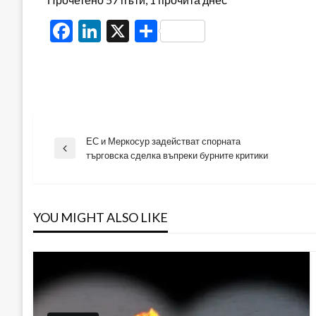
Facebook
LinkedIn
X
Share
ЕС и Меркосур задействат спорната
Навигация
Previous
търговска сделка въпреки бурните критики
Post
YOU MIGHT ALSO LIKE