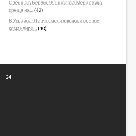
Спешно в Берлин! Канцлерът Мерц свика
среща на…
(42)
В Украйна: Путин смени ключови военни
командири…
(40)
24