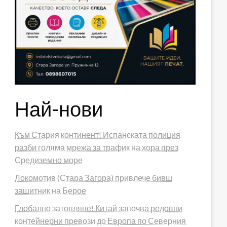
Най-нови
Към Стария континент! Испанската полиция
разби голяма мрежа за трафик на хора през
Средиземно море
Локомотив (Стара Загора) привлече бивш
защитник на Берое
Глобално затопляне! Китай започва редовни
контейнерни превози до Европа по Северния