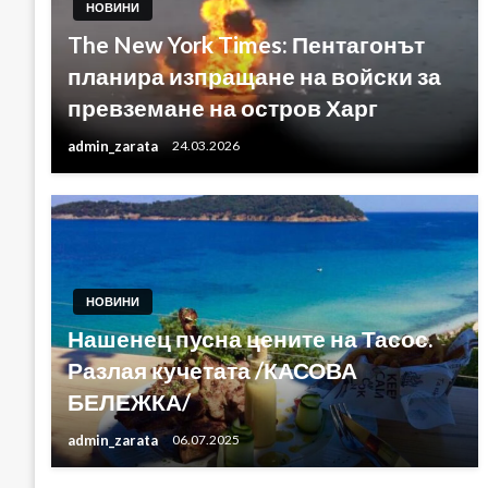
НОВИНИ
The New York Times: Пентагонът
планира изпращане на войски за
превземане на остров Харг
admin_zarata
24.03.2026
НОВИНИ
Нашенец пусна цените на Тасос.
Разлая кучетата /КАСОВА
БЕЛЕЖКА/
admin_zarata
06.07.2025