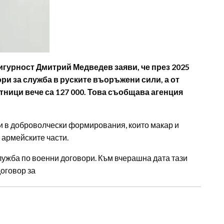
игурност Дмитрий Медведев заяви, че през 2025
ри за служба в руските въоръжени сили, а от
тници вече са 127 000. Това съобщава агенция
ли в доброволчески формирования, които макар и
 армейските части.
лужба по военни договори. Към вчерашна дата тази
оговор за