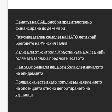
Сенатът на САЩ одобри правителствено
финансиране до декември
Разузнавателен самолет на НАТО лети край
бреговете на Финския залив
Излиза ли от контрол? „Кръстникът на AI“ за най-
голямата заплаха пред човечеството
Над 300 починали деца от ебола след началото
на епидемията
Полша окачестви като популизъм изявлението
на опозицията отноно депортирането на
украинци