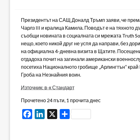
on
Президентът на САЩ Доналд Тръмп заяви, че премах
Чарлз III и кралица Камила. Поводът е на тяхнот
съобщи новината в социалната си мрежата Truth So
нещо, което никой друг не успя да направи, без до
на официална 4-дневна визита в Щатите. Посещение
отдадоха почит на загинали американски военнос
посетиха Националното гробище „Арлингтън“ край 
Гроба на Незнайния воин.
Източник: в-к Стандарт
Прочетено 24 пъти, 1 прочита днес
Facebook
LinkedIn
X
Share