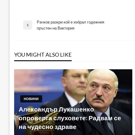
Рачков разкри кой е избрал годежния
Навигация
Previous
пръстен на Виктория
Post
YOU MIGHT ALSO LIKE
НОВИНИ
Александър Лукашенко
опроверга слуховете: Радвам се
на чудесно здраве