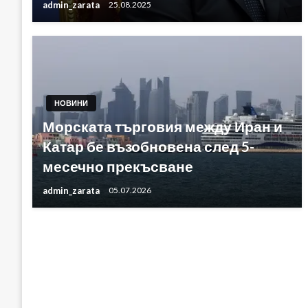
admin_zarata
25.08.2025
НОВИНИ
Морската търговия между Иран и
Катар бе възобновена след 5-
месечно прекъсване
admin_zarata
05.07.2026