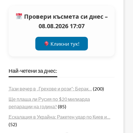
Провери късмета си днес –
08.08.2026 17:07
Кликни тук!
Най-четени за днес:
Тази вечер в „Грехове и рози“: Берак…
(200)
Ще плаща ли Русия по $20 милиарда
репарации на година?
(85)
Ескалация в Украйна: Ракетен удар по Киев и…
(52)