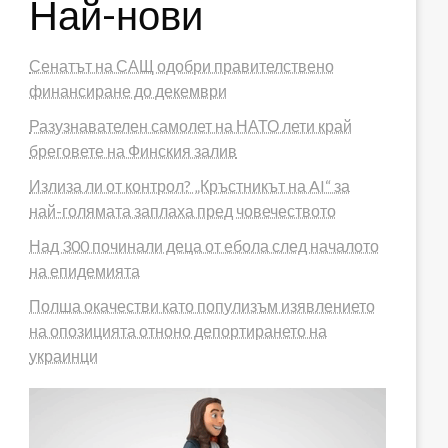
Най-нови
Сенатът на САЩ одобри правителствено
финансиране до декември
Разузнавателен самолет на НАТО лети край
бреговете на Финския залив
Излиза ли от контрол? „Кръстникът на AI“ за
най-голямата заплаха пред човечеството
Над 300 починали деца от ебола след началото
на епидемията
Полша окачестви като популизъм изявлението
на опозицията отноно депортирането на
украинци