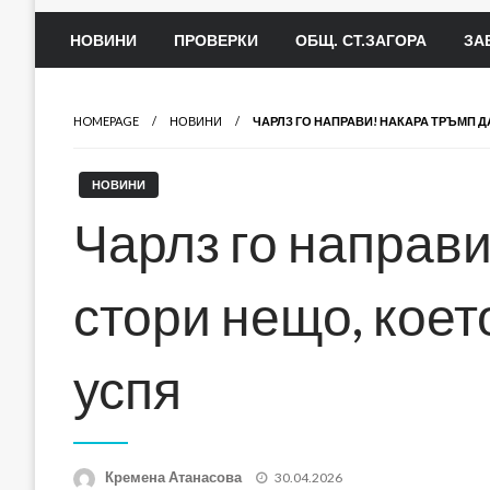
НОВИНИ
ПРОВЕРКИ
ОБЩ. СТ.ЗАГОРА
ЗА
HOMEPAGE
НОВИНИ
ЧАРЛЗ ГО НАПРАВИ! НАКАРА ТРЪМП Д
НОВИНИ
Чарлз го направ
стори нещо, коет
успя
Posted
Кремена Атанасова
30.04.2026