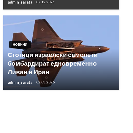
admin_zarata
07.12.2025
НОВИНИ
Стотици израелски самолети
бомбардират едновременно
Ливан и Иран
admin_zarata
02.03.2026