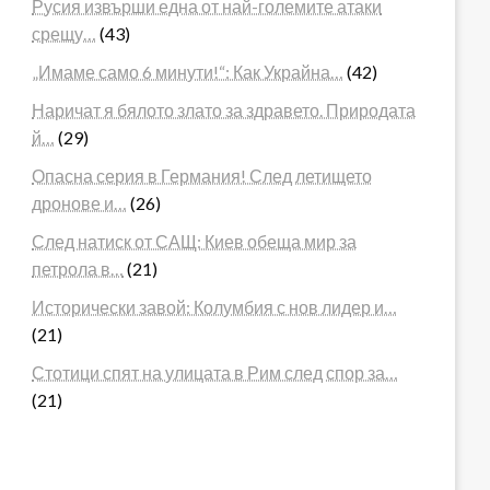
Русия извърши една от най-големите атаки
срещу…
(43)
„Имаме само 6 минути!“: Как Украйна…
(42)
Наричат я бялото злато за здравето. Природата
й…
(29)
Опасна серия в Германия! След летището
дронове и…
(26)
След натиск от САЩ: Киев обеща мир за
петрола в…
(21)
Исторически завой: Колумбия с нов лидер и…
(21)
Стотици спят на улицата в Рим след спор за…
(21)