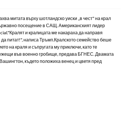
ва митата върху шотландско уиски „в чест" на крал
о държавно посещение в САЩ. Американският лидер
cial."Кралят и кралицата ме накараха да направя
ри да питат!", написа Тръмп.Кралското семейство беше
то на краля и съпругата му приключи, като те
лужещи във военно гробище, предава БГНЕС. Двамата
Вашингтон, където положиха венец и цветя пред