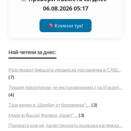
06.08.2026 05:17
Кликни тук!
Най-четени за днес:
Разследват бившата украинска посланичка в САЩ…
(7)
Турция предупреди, че експанзионизмът на Израел…
(4)
Тази вечер в „Шербет от боровинки“:…
(3)
Made in Russia! Фaлиpa „Kвaнт“…
(3)
Призната или не, палестинската държава изглежда…