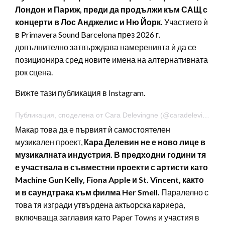
Лондон и Париж, преди да продължи към САЩ с
концерти в Лос Анджелис и Ню Йорк.
Участието ѝ
в Primavera Sound Barcelona през 2026 г.
допълнително затвърждава намеренията ѝ да се
позиционира сред новите имена на алтернативната
рок сцена.
Вижте тази публикация в Instagram.
Публикация, споделена от Cara Delevingne (@caradelevingne)
Макар това да е първият ѝ самостоятелен
музикален проект,
Кара Делевин не е ново лице в
музикалната индустрия. В предходни години тя
е участвала в съвместни проекти с артисти като
Machine Gun Kelly, Fiona Apple и St. Vincent, както
и в саундтрака към филма Her Smell.
Паралелно с
това тя изгради утвърдена актьорска кариера,
включваща заглавия като Paper Towns и участия в