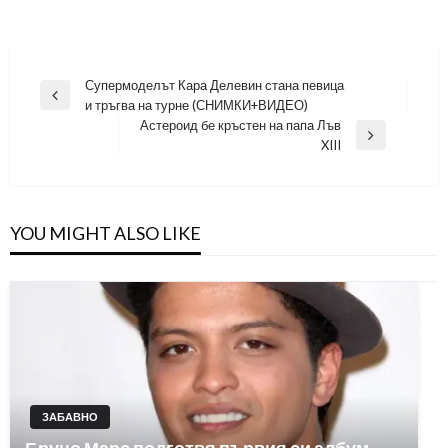
Навигация
Супермоделът Кара Делевин стана певица
Previous
и тръгва на турне (СНИМКИ+ВИДЕО)
Post
Астероид бе кръстен на папа Лъв
Next
XIII
Post
YOU MIGHT ALSO LIKE
ЗАБАВНО