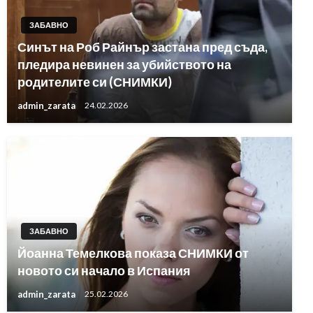
ЗАБАВНО
Синът на Роб Райнър застана пред съда,
пледира невинен за убийството на
родителите си (СНИМКИ)
admin_zarata
24.02.2026
ЗАБАВНО
Йоанна Темелкова показа СНИМКИ от
новото си начало в Испания
admin_zarata
25.02.2026