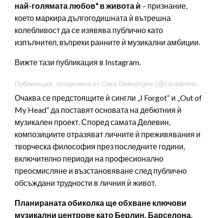
най-голямата любов“ в живота ѝ
– признание,
което маркира дългогодишната ѝ вътрешна
колебливост да се изявява публично като
изпълнител, въпреки ранните ѝ музикални амбиции.
Вижте тази публикация в Instagram.
Публикация, споделена от Cara Delevingne (@caradelevingne)
Очаква се предстоящите ѝ сингли „I Forgot“ и „Out of
My Head“ да поставят основата на дебютния ѝ
музикален проект. Според самата Делевин,
композициите отразяват личните ѝ преживявания и
творческа философия през последните години,
включително периоди на професионално
преосмисляне и възстановяване след публично
обсъждани трудности в личния ѝ живот.
Планираната обиколка ще обхване ключови
музикални центрове като Берлин, Барселона,