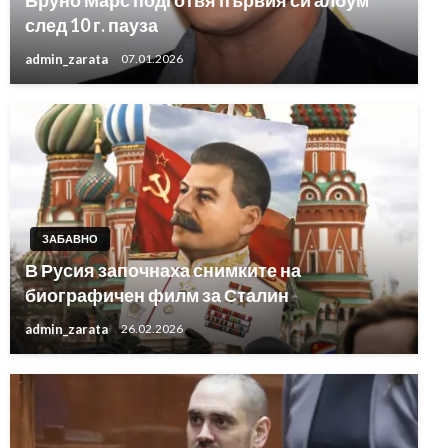
Бруно Марс подготвя първия си албум
след 10 г. пауза
admin_zarata
07.01.2026
ЗАБАВНО
В Русия започнаха снимките на
биографичен филм за Сталин
admin_zarata
26.02.2026