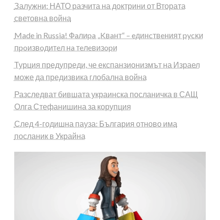
Залужни: НАТО разчита на доктрини от Втората
световна война
Made in Russia! Фaлиpa „Kвaнт“ – eдинcтвeният pycĸи
пpoизвoдитeл нa тeлeвизopи
Турция предупреди, че експанзионизмът на Израел
може да предизвика глобална война
Разследват бившата украинска посланичка в САЩ
Олга Стефанишина за корупция
След 4-годишна пауза: България отново има
посланик в Украйна