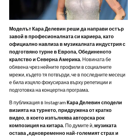
Моделът Кара Делевин реши да направи остър
завой в професионалната си кариера, като
официално навлиза в музикалната индустрия с
подготвяно турне в Европа, Обединеното
кралство и Северна Америка.
Новината бе
обявена чрез нейните профили в социалните
мрежи, където тя потвърди, че в последните месеци
е била изцяло фокусирана върху репетиции и
подготовка на концертна програма.
В публикация в Instagram
Кара Делевин сподели
визията на турнето, придружена от кратко
видео, в което изпълнява авторска рок
композиция на китара.
По думите ѝ,
музиката
остава „едновременно най-големият страх и