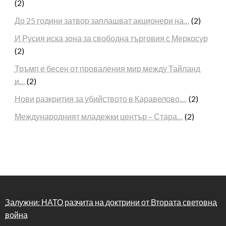
(2)
До 25 години затвор заплашват акционери на…
(2)
И Русия иска зона за свободна търговия с Меркосур
(2)
Тръмп е бесен от проваления мир между Тайланд
и…
(2)
Нови разкрития за убийството в Каравелово.…
(2)
Международният младежки център – Стара…
(2)
Залужни: НАТО разчита на доктрини от Втората световна
война