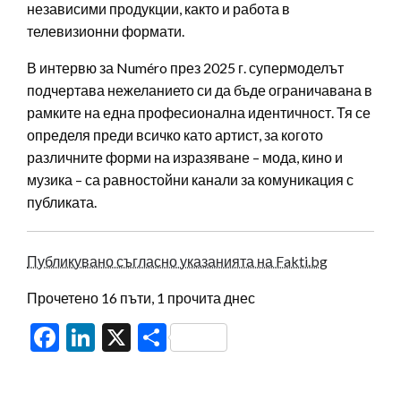
независими продукции, както и работа в
телевизионни формати.
В интервю за Numéro през 2025 г. супермоделът
подчертава нежеланието си да бъде ограничавана в
рамките на една професионална идентичност. Тя се
определя преди всичко като артист, за когото
различните форми на изразяване – мода, кино и
музика – са равностойни канали за комуникация с
публиката.
Публикувано съгласно указанията на Fakti.bg
Прочетено 16 пъти, 1 прочита днес
Facebook
LinkedIn
X
Share