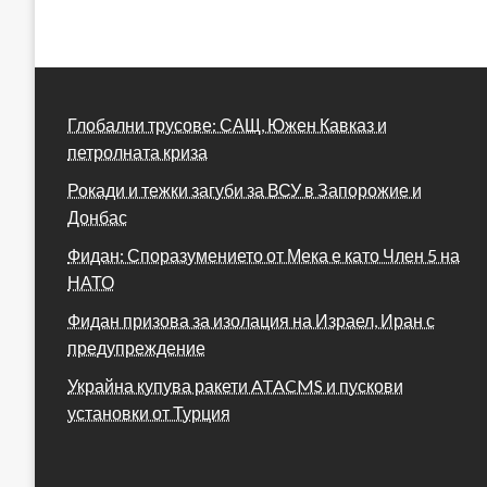
Глобални трусове: САЩ, Южен Кавказ и
петролната криза
Рокади и тежки загуби за ВСУ в Запорожие и
Донбас
Фидан: Споразумението от Мека е като Член 5 на
НАТО
Фидан призова за изолация на Израел, Иран с
предупреждение
Украйна купува ракети ATACMS и пускови
установки от Турция