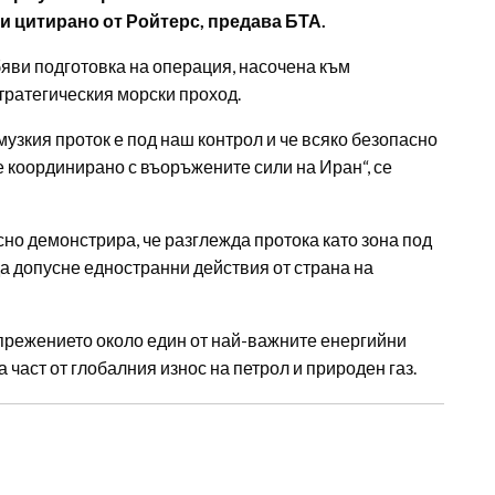
и цитирано от Ройтерс, предава БТА.
яви подготовка на операция, насочена към
тратегическия морски проход.
узкия проток е под наш контрол и че всяко безопасно
 координирано с въоръжените сили на Иран“, се
но демонстрира, че разглежда протока като зона под
а допусне едностранни действия от страна на
режението около един от най-важните енергийни
 част от глобалния износ на петрол и природен газ.