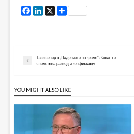
Facebook
LinkedIn
X
Share
Тази вечер в „Падението на краля“: Кенан го
Навигация
Previous
сполетява развод и конфискация
Post
YOU MIGHT ALSO LIKE