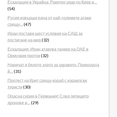
Ескалация в Украйна: Ракетен удар по Киев и…
(54)
Русия извърши една от най-големите атаки
срещу…
(47)
Иран постави шест условия на САЩ за
постигане на мир
(32)
Ескалация: Иран атакува танкер на ОАЕ в
Ормузкия проток
(32)
Наричат я бялото злато за здравето. Природата
й…
(31)
Протест на Крит срещу кораб с израелски
туристи
(30)
Опасна серия в Германия! След летището
дронове и…
(29)