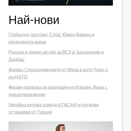
Най-нови
Глобални трусове: САЩ, Южен Кавказ и
петролната криза
Рокади и тежки загуби за ВСУ в Запорожие и
Донбас
Фидан: Споразумението от Мека е като Член 5
на НАТО
Фидан призова за изолация на Израел, Иран с
предупреждение
Украйна купува ракети ATACMS и пускови
установки от Турция