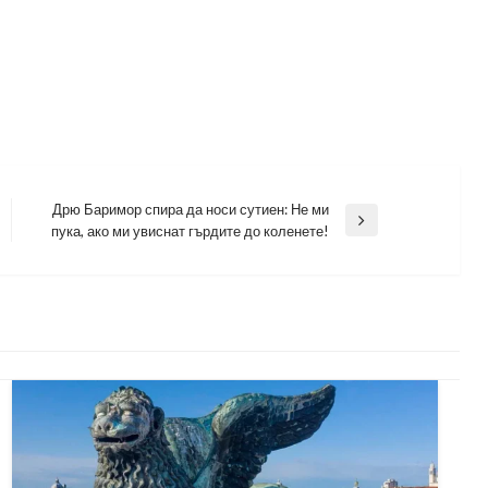
Дрю Баримор спира да носи сутиен: Не ми
Next
пука, ако ми увиснат гърдите до коленете!
Post