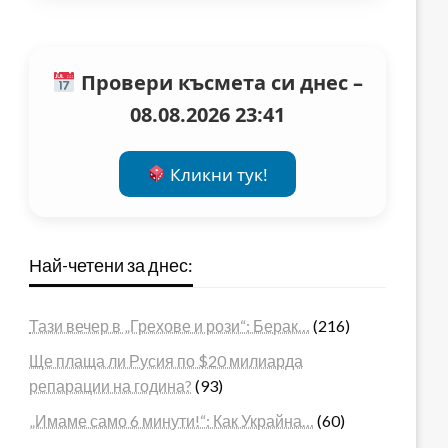
Провери късмета си днес –
08.08.2026 23:41
Кликни тук!
Най-четени за днес:
Тази вечер в „Грехове и рози“: Берак…
(216)
Ще плаща ли Русия по $20 милиарда
репарации на година?
(93)
„Имаме само 6 минути!“: Как Украйна…
(60)