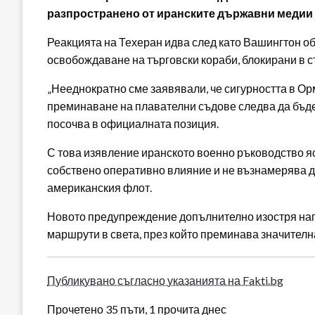
разпространено от иранските държавни медии 
Реакцията на Техеран идва след като Вашингтон об
освобождаване на търговски кораби, блокирани в с
„Нееднократно сме заявявали, че сигурността в Орм
преминаване на плавателни съдове следва да бъде
посочва в официалната позиция.
С това изявление иранското военно ръководство яс
собствено оперативно влияние и не възнамерява д
американския флот.
Новото предупреждение допълнително изостря нап
маршрути в света, през който преминава значителна
Публикувано съгласно указанията на Fakti.bg
Прочетено 35 пъти, 1 прочита днес