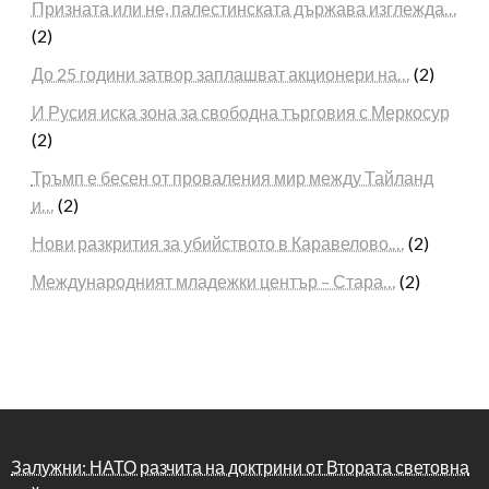
Призната или не, палестинската държава изглежда…
(2)
До 25 години затвор заплашват акционери на…
(2)
И Русия иска зона за свободна търговия с Меркосур
(2)
Тръмп е бесен от проваления мир между Тайланд
и…
(2)
Нови разкрития за убийството в Каравелово.…
(2)
Международният младежки център – Стара…
(2)
Залужни: НАТО разчита на доктрини от Втората световна