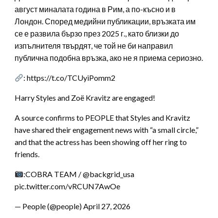
август миналата година в Рим, а по-късно и в
Лондон. Според медийни публикации, връзката им
се е развила бързо през 2025 г., като близки до
изпълнителя твърдят, че той не би направил
публична подобна връзка, ако не я приема сериозно.
: https://t.co/TCUyiPomm2
Harry Styles and Zoë Kravitz are engaged!
A source confirms to PEOPLE that Styles and Kravitz
have shared their engagement news with “a small circle,”
and that the actress has been showing off her ring to
friends.
:COBRA TEAM / @backgrid_usa
pic.twitter.com/vRCUN7AwOe
— People (@people) April 27, 2026