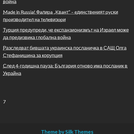
война
Made in Russia! Фaлиpa „Kвaнт“ – eдинcтвeният pycĸи
пpoизвoдитeл нa тeлeвизopи
Турция предупреди, че експанзионизмът на Израел може
да предизвика глобална война
Разследват бившата украинска посланичка в САЩ Олга
Стефанишина за корупция
След 4-годишна пауза: България отново има посланик в
Украйна
7
Theme by Silk Themes