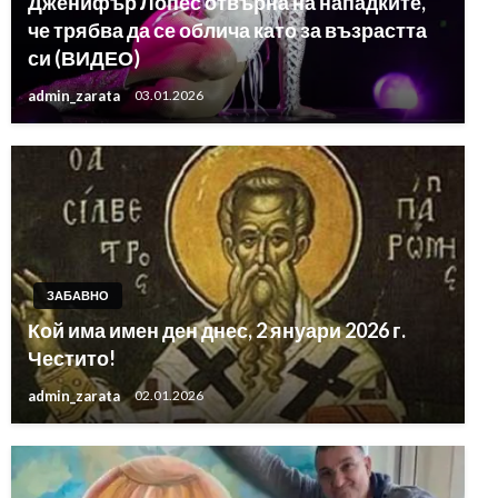
Дженифър Лопес отвърна на нападките,
че трябва да се облича като за възрастта
си (ВИДЕО)
admin_zarata
03.01.2026
ЗАБАВНО
Кой има имен ден днес, 2 януари 2026 г.
Честито!
admin_zarata
02.01.2026