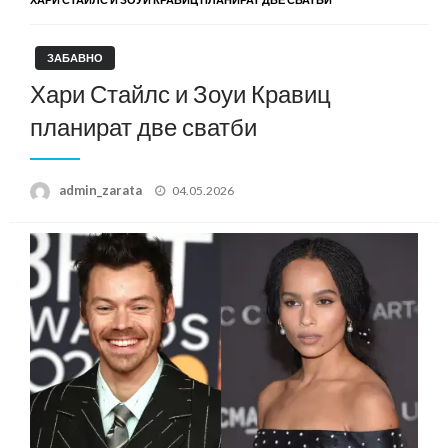
ЗАБАВНО
Хари Стайлс и Зоуи Кравиц
планират две сватби
Posted
admin_zarata
04.05.2026
on