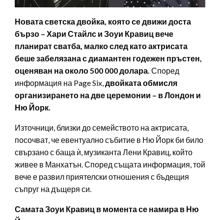
Новата светска двойка, която се движи доста
бързо – Хари Стайлс и Зоуи Кравиц вече
планират сватба, малко след като актрисата
беше забелязана с диамантен годежен пръстен,
оценяван на около 500 000 долара.
Според
информация на Page Six,
двойката обмисля
организирането на две церемонии – в Лондон и
Ню Йорк.
Източници, близки до семейството на актрисата,
посочват, че евентуално събитие в Ню Йорк би било
свързано с баща ѝ, музиканта Лени Кравиц, който
живее в Манхатън. Според същата информация, той
вече е развил приятелски отношения с бъдещия
съпруг на дъщеря си.
Самата Зоуи Кравиц в момента се намира в Ню