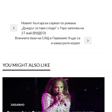
Навигация
Новият български сериал по романа
„Дъждът оставя следи” с Геро започва на
Previous
27 май (ВИДЕО)
Post
Военните бази на САЩ в Германия: Къде са
Next
и каква роля играят
Post
YOU MIGHT ALSO LIKE
ЗАБАВНО