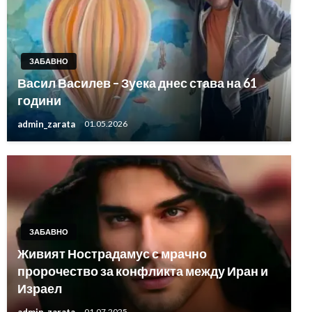
ЗАБАВНО
Васил Василев – Зуека днес става на 61
години
admin_zarata
01.05.2026
ЗАБАВНО
Живият Нострадамус с мрачно
пророчество за конфликта между Иран и
Израел