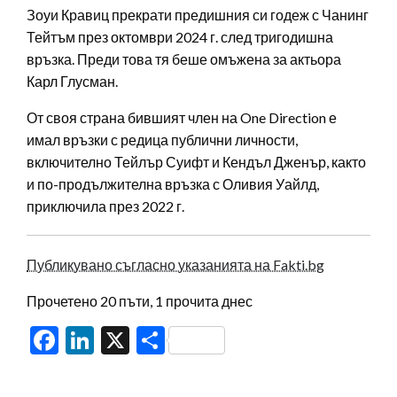
Зоуи Кравиц прекрати предишния си годеж с Чанинг
Тейтъм през октомври 2024 г. след тригодишна
връзка. Преди това тя беше омъжена за актьора
Карл Глусман.
От своя страна бившият член на One Direction е
имал връзки с редица публични личности,
включително Тейлър Суифт и Кендъл Дженър, както
и по-продължителна връзка с Оливия Уайлд,
приключила през 2022 г.
Публикувано съгласно указанията на Fakti.bg
Прочетено 20 пъти, 1 прочита днес
Facebook
LinkedIn
X
Share