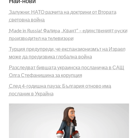
Най-нови
Залужни: НАТО разчита на доктрини от Втората
световна война
Made in Russia! Фaлиpa „Kвaнт“ – eдинcтвeният pycĸи
пpoизвoдитeл нa тeлeвизopи
Турция предупреди, че експанзионизмът на Израел
може да предизвика глобална война
Разследват бившата украинска посланичка в САЩ
Олга Стефанишина за корупция
След 4-годишна пауза: България отново има
посланик в Украйна