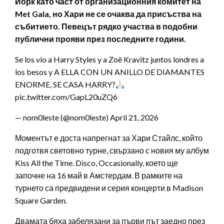
Йорк като част от организационния комитет на
Met Gala, но Хари не се очаква да присъства на
събитието. Певецът рядко участва в подобни
публични прояви през последните години.
Se los vio a Harry Styles y a Zoë Kravitz juntos londres a
los besos y A ELLA CON UN ANILLO DE DIAMANTES
ENORME, SE CASA HARRY?
pic.twitter.com/GapL20uZQ6
— nom0leste (@nom0leste) April 21, 2026
Моментът е доста напрегнат за Хари Стайлс, който
подготвя световно турне, свързано с новия му албум
Kiss All the Time. Disco, Occasionally, което ще
започне на 16 май в Амстердам. В рамките на
турнето са предвидени и серия концерти в Madison
Square Garden.
Двамата бяха забелязани за първи път заедно през