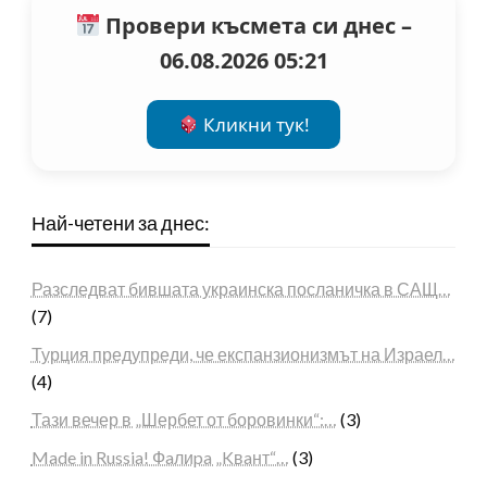
Провери късмета си днес –
06.08.2026 05:21
Кликни тук!
Най-четени за днес:
Разследват бившата украинска посланичка в САЩ…
(7)
Турция предупреди, че експанзионизмът на Израел…
(4)
Тази вечер в „Шербет от боровинки“:…
(3)
Made in Russia! Фaлиpa „Kвaнт“…
(3)