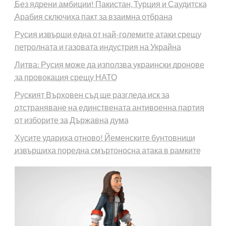
Без ядрени амбиции! Пакистан, Турция и Саудитска
Арабия сключиха пакт за взаимна отбрана
Русия извърши една от най-големите атаки срещу
петролната и газовата индустрия на Украйна
Литва: Русия може да използва украински дронове
за провокация срещу НАТО
Руският Върховен съд ще разгледа иск за
отстраняване на единствената антивоенна партия
от изборите за Държавна дума
Хусите удариха отново! Йеменските бунтовници
извършиха поредна смъртоносна атака в рамките