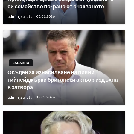
си семейство по-рано от очакваното
admin_zarata
06.01.2026
ЗАБАВНО
Осъден за изнасилване на пияни
тийнейджърки британски актьор издъхна
в затвора
admin_zarata
15.03.2026