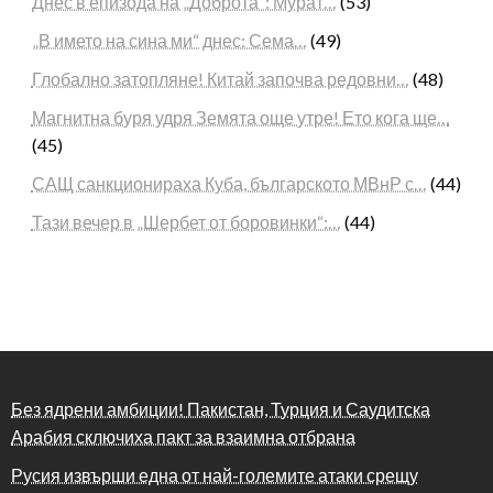
Днес в епизода на „Доброта“: Мурат…
(53)
„В името на сина ми“ днес: Сема…
(49)
Глобално затопляне! Китай започва редовни…
(48)
Магнитна буря удря Земята още утре! Ето кога ще…
(45)
САЩ санкционираха Куба, българското МВнР с…
(44)
Тази вечер в „Шербет от боровинки“:…
(44)
Без ядрени амбиции! Пакистан, Турция и Саудитска
Арабия сключиха пакт за взаимна отбрана
Русия извърши една от най-големите атаки срещу