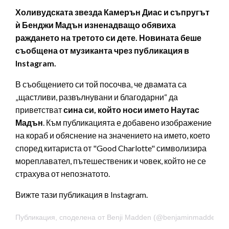
Холивудската звезда Камерън Диас и съпругът
ѝ Бенджи Мадън изненадващо обявиха
раждането на третото си дете. Новината беше
съобщена от музиканта чрез публикация в
Instagram.
В съобщението си той посочва, че двамата са
„щастливи, развълнувани и благодарни“ да
приветстват
сина си, който носи името Наутас
Мадън
. Към публикацията е добавено изображение
на кораб и обяснение на значението на името, което
според китариста от "Good Charlotte" символизира
мореплавател, пътешественик и човек, който не се
страхува от непознатото.
Вижте тази публикация в Instagram.
Публикация, споделена от Benji Madden (@benjaminmadden)