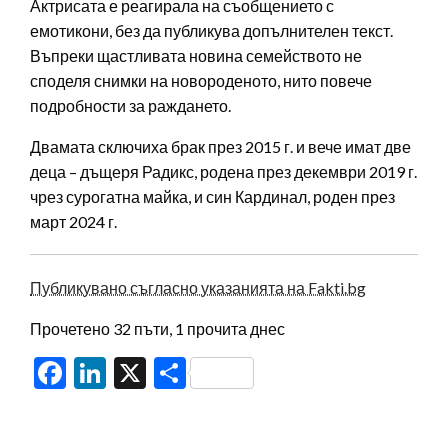
Актрисата е реагирала на съобщението с
емотикони, без да публикува допълнителен текст.
Въпреки щастливата новина семейството не
споделя снимки на новороденото, нито повече
подробности за раждането.
Двамата сключиха брак през 2015 г. и вече имат две
деца – дъщеря Радикс, родена през декември 2019 г.
чрез сурогатна майка, и син Кардинал, роден през
март 2024 г.
Публикувано съгласно указанията на Fakti.bg
Прочетено 32 пъти, 1 прочита днес
Facebook
LinkedIn
X
Share