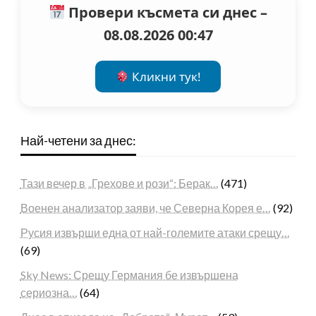
Провери късмета си днес –
08.08.2026 00:47
Кликни тук!
Най-четени за днес:
Тази вечер в „Грехове и рози“: Берак…
(471)
Военен анализатор заяви, че Северна Корея е…
(92)
Русия извърши една от най-големите атаки срещу…
(69)
Sky News: Срещу Германия бе извършена
сериозна…
(64)