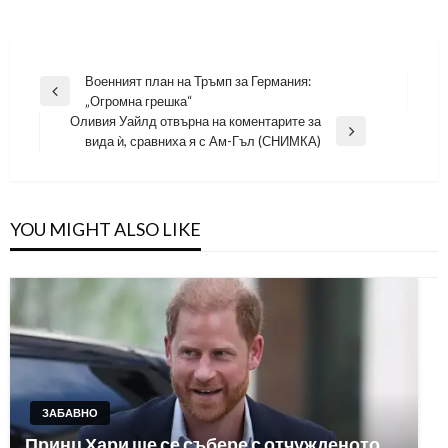
Навигация
Военният план на Тръмп за Германия:
Previous
„Огромна грешка“
Post
Оливия Уайлд отвърна на коментарите за
Next
вида ѝ, сравниха я с Ам-Гъл (СНИМКА)
Post
YOU MIGHT ALSO LIKE
ЗАБАВНО
Принц Хари ще се събере с отчужденото