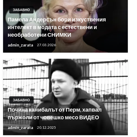
ЗАБАВНО
Памела Андерсън бори изкуствения
интелект в модата с естествени и
необработени СНИМКИ
admin_zarata
27.03.2026
ЗАБАВНО
Почина канибалът от Перм, хапвал
пържоли от човешко месо ВИДЕО
admin_zarata
20.12.2025