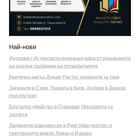
Най-нови
Интервю | Истинската иновация идва от решаването
на реални проблеми на потребителите
Критично нисък Дунав! Растат тревогите за тока
Загинали в Суми. Тревога в Киев. Хиляди в Донецк
под обстрел
Брутално убийство в Пловдив! Мисерията се
заплита
Деликатно равновесие в Рим! Има прогрес в
преговорите между Ливан и Израел