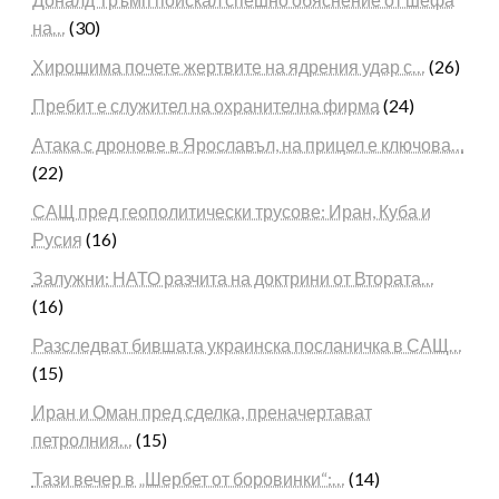
на…
(30)
Хирошима почете жертвите на ядрения удар с…
(26)
Пребит е служител на охранителна фирма
(24)
Атака с дронове в Ярославъл, на прицел е ключова…
(22)
САЩ пред геополитически трусове: Иран, Куба и
Русия
(16)
Залужни: НАТО разчита на доктрини от Втората…
(16)
Разследват бившата украинска посланичка в САЩ…
(15)
Иран и Оман пред сделка, преначертават
петролния…
(15)
Тази вечер в „Шербет от боровинки“:…
(14)