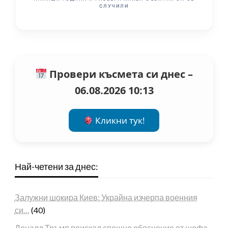
СЛУЧИЛИ
Провери късмета си днес –
06.08.2026 10:13
Кликни тук!
Най-четени за днес:
Залужни шокира Киев: Украйна изчерпа военния
си…
(40)
Доналд Тръмп поискал спешно обяснение от шефа