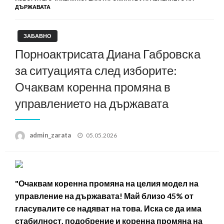
ДЪРЖАВАТА
ЗАБАВНО
Порноактрисата Диана Габровска
за ситуацията след изборите:
Очаквам коренна промяна в
управлението на държавата
Posted
admin_zarata
05.05.2026
on
"Очаквам коренна промяна на целия модел на
управление на държавата! Май близо 45% от
гласувалите се надяват на това. Иска се да има
стабилност, подобрение и коренна промяна на