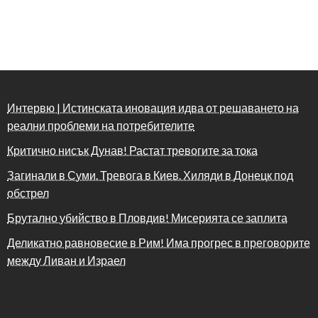
Интервю | Истинската иновация идва от решаването на
реални проблеми на потребителите
Критично нисък Дунав! Растат тревогите за тока
Загинали в Суми. Тревога в Киев. Хиляди в Донецк под
обстрел
Брутално убийство в Пловдив! Мисерията се заплита
Деликатно равновесие в Рим! Има прогрес в преговорите
между Ливан и Израел