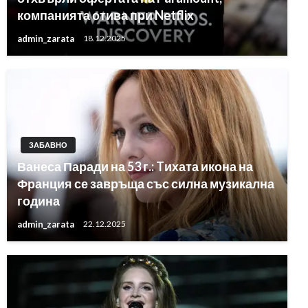
компанията отива при Netflix
admin_zarata
18.12.2025
ЗАБАВНО
Ванеса Паради на 53 г.: Tихата икона на
Франция се завръща със силна музикална
година
admin_zarata
22.12.2025