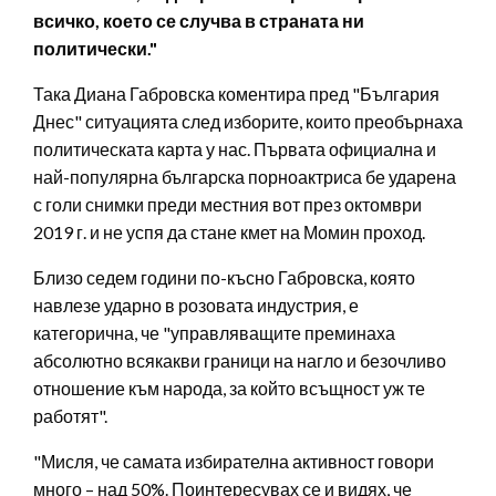
всичко, което се случва в страната ни
политически."
Така Диана Габровска коментира пред "България
Днес" ситуацията след изборите, които преобърнаха
политическата карта у нас. Първата официална и
най-популярна българска порноактриса бе ударена
с голи снимки преди местния вот през октомври
2019 г. и не успя да стане кмет на Момин проход.
Близо седем години по-късно Габровска, която
навлезе ударно в розовата индустрия, е
категорична, че "управляващите преминаха
абсолютно всякакви граници на нагло и безочливо
отношение към народа, за който всъщност уж те
работят".
"Мисля, че самата избирателна активност говори
много – над 50%. Поинтересувах се и видях, че