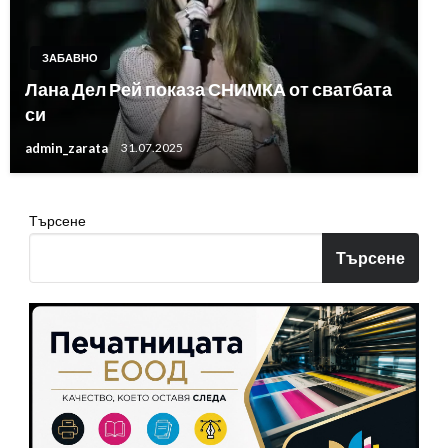
ЗАБАВНО
Лана Дел Рей показа СНИМКА от сватбата
си
admin_zarata
31.07.2025
Търсене
Търсене