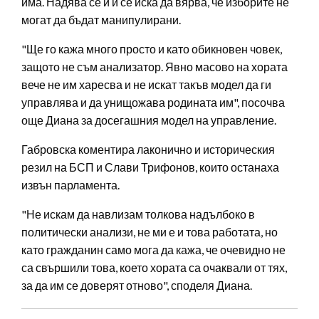
има. Надява се и ѝ се иска да вярва, че изборите не
могат да бъдат манипулирани.
"Ще го кажа много просто и като обикновен човек,
защото не съм анализатор. Явно масово на хората
вече не им харесва и не искат такъв модел да ги
управлява и да унищожава родината им", посочва
още Диана за досегашния модел на управление.
Габровска коментира лаконично и историческия
резил на БСП и Слави Трифонов, които останаха
извън парламента.
"Не искам да навлизам толкова надълбоко в
политически анализи, не ми е и това работата, но
като гражданин само мога да кажа, че очевидно не
са свършили това, което хората са очаквали от тях,
за да им се доверят отново", споделя Диана.