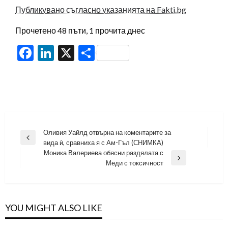
Публикувано съгласно указанията на Fakti.bg
Прочетено 48 пъти, 1 прочита днес
Facebook
LinkedIn
X
Share
Навигация
Оливия Уайлд отвърна на коментарите за
Previous
вида ѝ, сравниха я с Ам-Гъл (СНИМКА)
Post
Моника Валериева обясни раздялата с
Next
Меди с токсичност
Post
YOU MIGHT ALSO LIKE