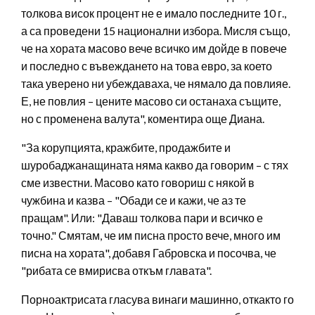
толкова висок процент не е имало последните 10 г.,
а са проведени 15 национални избора. Мисля също,
че на хората масово вече всичко им дойде в повече
и последно с въвеждането на това евро, за което
така уверено ни убеждаваха, че нямало да повлияе.
Е, не повлия – цените масово си останаха същите,
но с променена валута", коментира още Диана.
"За корупцията, кражбите, продажбите и
шуробаджанащината няма какво да говорим – с тях
сме известни. Масово като говориш с някой в
чужбина и казва – "Обади се и кажи, че аз те
пращам". Или: "Даваш толкова пари и всичко е
точно." Смятам, че им писна просто вече, много им
писна на хората", добавя Габровска и посочва, че
"рибата се вмирисва откъм главата".
Порноактрисата гласува винаги машинно, откакто го