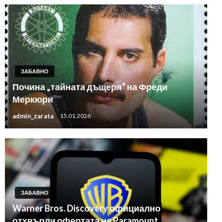
ЗАБАВНО
Почина „тайната дъщеря“ на Фреди
Меркюри
admin_zarata
15.01.2026
ЗАБАВНО
Warner Bros. Discovery официално
отхвърли офертата на Paramount,