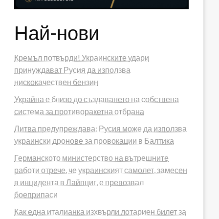
Най-нови
Кремъл потвърди! Украинските удари
принуждават Русия да използва
нискокачествен бензин
Украйна е близо до създаването на собствена
система за противоракетна отбрана
Литва предупреждава: Русия може да използва
украински дронове за провокации в Балтика
Германското министерство на вътрешните
работи отрече, че украинският самолет, замесен
в инцидента в Лайпциг, е превозвал
боеприпаси
Как една италианка изхвърли лотариен билет за