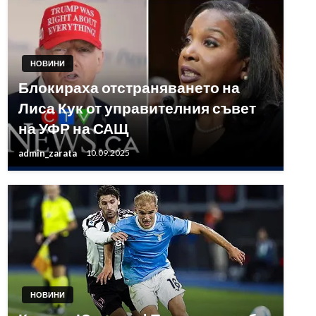
НОВИНИ
Блокираха отстраняването на
Лиса Кук от управителния съвет
на УФР на САЩ
admin_zarata
10.09.2025
НОВИНИ