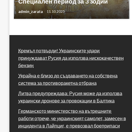
Специален период за 3 зодии
admin_zarata
11.10.2025
Кремъл потвърди! Украинските удари
принуждават Русия да използва нискокачествен
бензин
Украйна е близо до създаването на собствена
система за противоракетна отбрана
Литва предупреждава: Русия може да използва
украински дронове за провокации в Балтика
Германското министерство на вътрешните
работи отрече, че украинският самолет, замесен в
инцидента в Лайпциг, е превозвал боеприпаси