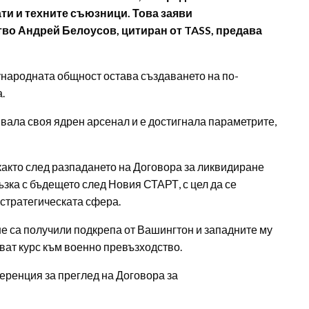
ти и техните съюзници. Това заяви
во Андрей Белоусов, цитиран от TASS, предава
ународната общност остава създаването на по-
.
вала своя ядрен арсенал и е достигнала параметрите,
 както след разпадането на Договора за ликвидиране
ръзка с бъдещето след Новия СТАРТ, с цел да се
 стратегическата сфера.
е са получили подкрепа от Вашингтон и западните му
ват курс към военно превъзходство.
еренция за преглед на Договора за