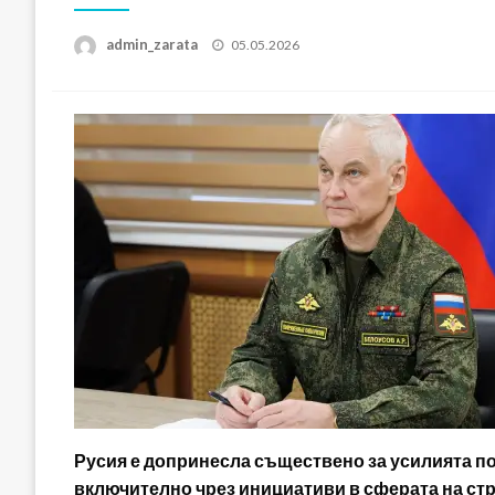
Posted
admin_zarata
05.05.2026
on
Русия е допринесла съществено за усилията по
включително чрез инициативи в сферата на стр