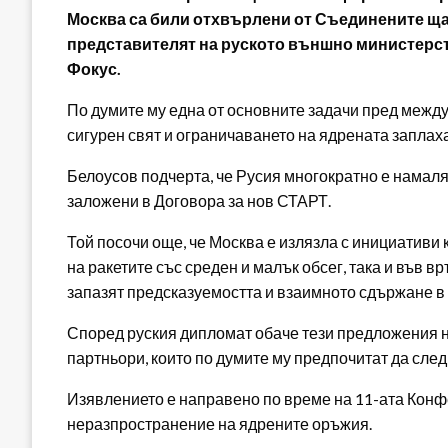
Москва са били отхвърлени от Съединените ща
представителят на руското външно министерст
Фокус.
По думите му една от основните задачи пред межд
сигурен свят и ограничаването на ядрената заплаха
Белоусов подчерта, че Русия многократно е намаля
заложени в Договора за нов СТАРТ.
Той посочи още, че Москва е излязла с инициативи
на ракетите със среден и малък обсег, така и във в
запазят предсказуемостта и взаимното сдържане в
Според руския дипломат обаче тези предложения н
партньори, които по думите му предпочитат да след
Изявлението е направено по време на 11-ата Конф
неразпространение на ядрените оръжия.