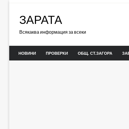
Skip
to
ЗАРАТА
content
Всякаква информация за всеки
НОВИНИ
ПРОВЕРКИ
ОБЩ. СТ.ЗАГОРА
ЗА