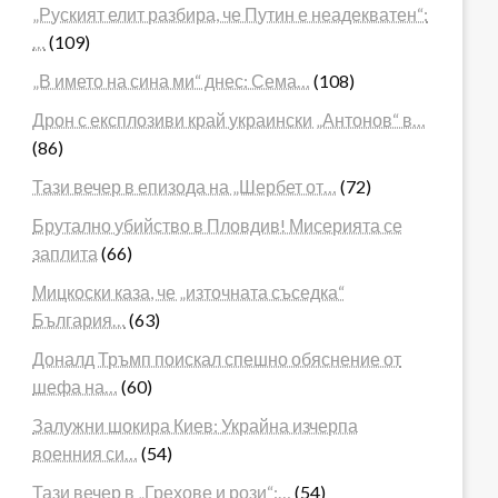
„Руският елит разбира, че Путин е неадекватен“:
…
(109)
„В името на сина ми“ днес: Сема…
(108)
Дрон с експлозиви край украински „Антонов“ в…
(86)
Тази вечер в епизода на „Шербет от…
(72)
Брутално убийство в Пловдив! Мисерията се
заплита
(66)
Мицкоски каза, че „източната съседка“
България…
(63)
Доналд Тръмп поискал спешно обяснение от
шефа на…
(60)
Залужни шокира Киев: Украйна изчерпа
военния си…
(54)
Тази вечер в „Грехове и рози“:…
(54)