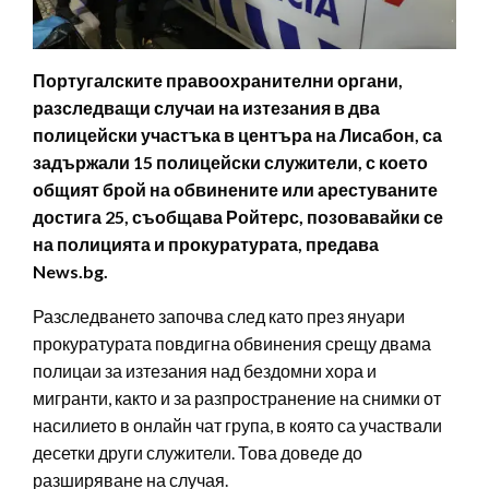
Португалските правоохранителни органи,
разследващи случаи на изтезания в два
полицейски участъка в центъра на Лисабон, са
задържали 15 полицейски служители, с което
общият брой на обвинените или арестуваните
достига 25, съобщава Ройтерс, позовавайки се
на полицията и прокуратурата, предава
News.bg.
Разследването започва след като през януари
прокуратурата повдигна обвинения срещу двама
полицаи за изтезания над бездомни хора и
мигранти, както и за разпространение на снимки от
насилието в онлайн чат група, в която са участвали
десетки други служители. Това доведе до
разширяване на случая.