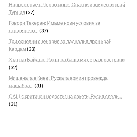
Напрежение в Черно море: Опасни инциденти край
Турция
(37)
Говори Техеран: Имаме нови условия за
отварянето…
(37)
Три основни сценария за падналия дрон край
Кардам
(33)
Хънтър Байдън: Ракът на баща ми се разпространи
(32)
Мишената е Киев! Руската армия провежда
мащабна…
(31)
САЩ с критичен недостиг на ракети, Русия следи…
(31)