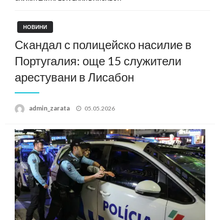
НОВИНИ
Скандал с полицейско насилие в
Португалия: още 15 служители
арестувани в Лисабон
Posted
admin_zarata
05.05.2026
on