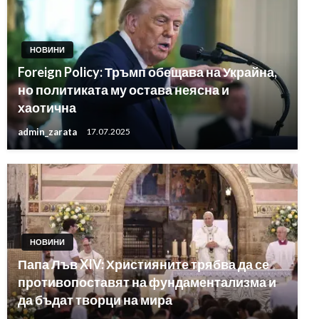
НОВИНИ
Foreign Policy: Тръмп обещава на Украйна,
но политиката му остава неясна и
хаотична
admin_zarata
17.07.2025
НОВИНИ
Папа Лъв XIV: Християните трябва да се
противопоставят на фундаментализма и
да бъдат творци на мира