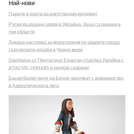
Най-нови
Парите в ерата на изкуствения интелект
Руски въздушни удари в Украйна: Деца са ранени в
три области
Анкара настоява за мораториум на ударите срещу
търговските кораби в Черно море
Одобрено от Пентагона! Ердоган спасява Украйна с
ATACMS, HIMARS и хиляди снаряди
Баскетболистките на Берое започват с домакинство
в Адриатическата лига