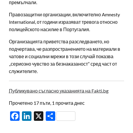
премълчали.
Правозащитни организации, включително Amnesty
International, от години изразяват тревога относно
полицейското насилие в Португалия.
Организацията приветства разследването, но
подчертава, че разпространението на материали в
чатове и социални мрежи в този случай показва
„сериозно чувство за безнаказаност“ сред част от
служителите.
Публикувано съгласно указанията на Fakti.bg
Прочетено 17 пъти, 1 прочита днес
Facebook
LinkedIn
X
Share