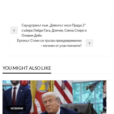
Навигация
Саундтракът към „Дяволът носи Прада 2“
събира Лейди Гага, Доечии, Сиена Спиро и
Previous
Оливия Дийн
Post
Ергенът Стоян си тръгва преждевременно
Next
– изгонен от участничките?
Post
YOU MIGHT ALSO LIKE
НОВИНИ