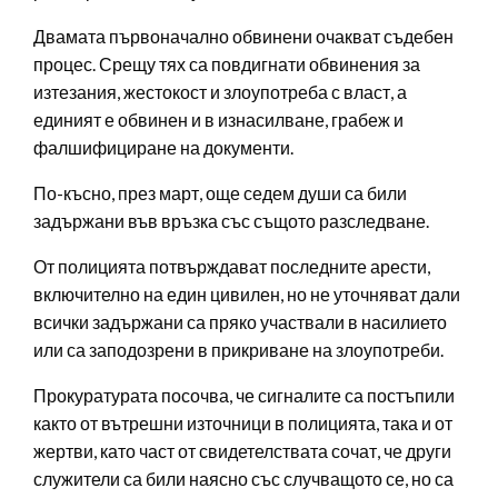
Двамата първоначално обвинени очакват съдебен
процес. Срещу тях са повдигнати обвинения за
изтезания, жестокост и злоупотреба с власт, а
единият е обвинен и в изнасилване, грабеж и
фалшифициране на документи.
По-късно, през март, още седем души са били
задържани във връзка със същото разследване.
От полицията потвърждават последните арести,
включително на един цивилен, но не уточняват дали
всички задържани са пряко участвали в насилието
или са заподозрени в прикриване на злоупотреби.
Прокуратурата посочва, че сигналите са постъпили
както от вътрешни източници в полицията, така и от
жертви, като част от свидетелствата сочат, че други
служители са били наясно със случващото се, но са