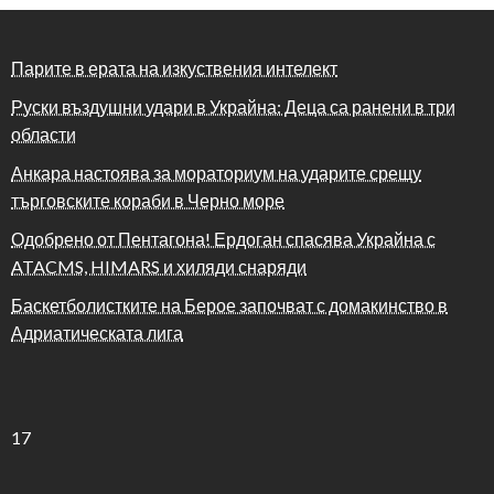
Парите в ерата на изкуствения интелект
Руски въздушни удари в Украйна: Деца са ранени в три
области
Анкара настоява за мораториум на ударите срещу
търговските кораби в Черно море
Одобрено от Пентагона! Ердоган спасява Украйна с
ATACMS, HIMARS и хиляди снаряди
Баскетболистките на Берое започват с домакинство в
Адриатическата лига
17