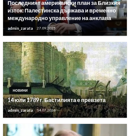
Последният американски план за Близкия
изток: Палестинска държава и временно
международно управление на анклава
admin_zarata
27.09.2025
НОВИНИ
14 юли 1789 г. Бастилията е превзета
admin_zarata
14.07.2026