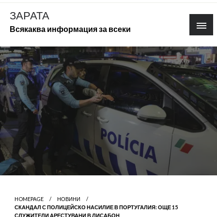
Skip
ЗАРАТА
to
Всякаква информация за всеки
content
HOMEPAGE
НОВИНИ
СКАНДАЛ С ПОЛИЦЕЙСКО НАСИЛИЕ В ПОРТУГАЛИЯ: ОЩЕ 15
СЛУЖИТЕЛИ АРЕСТУВАНИ В ЛИСАБОН