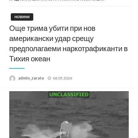
НОВИНИ
Още трима убити при нов
американски удар срещу
предполагаеми наркотрафиканти в
Тихия океан
Posted
admin_zarata
06.05.2026
on