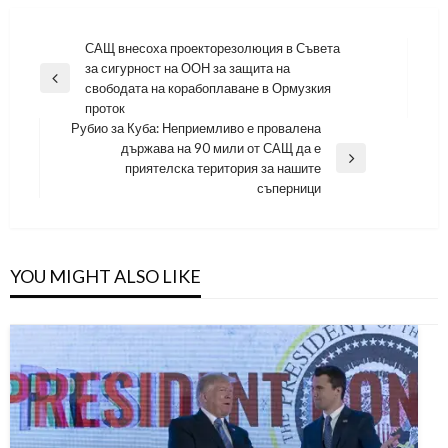
Навигация
САЩ внесоха проекторезолюция в Съвета
за сигурност на ООН за защита на
Previous
свободата на корабоплаване в Ормузкия
Post
проток
Рубио за Куба: Неприемливо е провалена
държава на 90 мили от САЩ да е
Next
приятелска територия за нашите
Post
съперници
YOU MIGHT ALSO LIKE