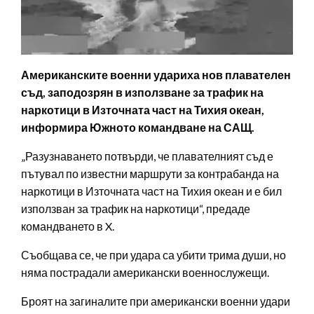
Американските военни удариха нов плавателен
съд, заподозрян в използване за трафик на
наркотици в Източната част на Тихия океан,
информира Южното командване на САЩ.
„Разузнаването потвърди, че плавателният съд е
пътувал по известни маршрути за контрабанда на
наркотици в Източната част на Тихия океан и е бил
използван за трафик на наркотици“, предаде
командването в X.
Съобщава се, че при удара са убити трима души, но
няма пострадали американски военнослужещи.
Броят на загиналите при американски военни удари