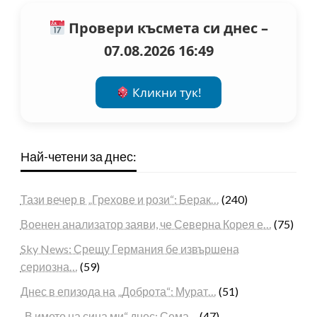
Провери късмета си днес –
07.08.2026 16:49
Кликни тук!
Най-четени за днес:
Тази вечер в „Грехове и рози“: Берак…
(240)
Военен анализатор заяви, че Северна Корея е…
(75)
Sky News: Срещу Германия бе извършена
сериозна…
(59)
Днес в епизода на „Доброта“: Мурат…
(51)
„В името на сина ми“ днес: Сема…
(47)