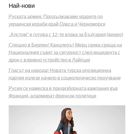
Най-нови
Руската армия: Продължаваме ударите по
украински кораби край Одеса и Черноморск
„Алстом“ е готова с 12-те влака за България (видео)
Спешно в Берлин! Канцлерът Мерц свика среща на
Националния съвет за сигурност след инцидента с
дрон с взривно устройство в Лайпциг
Гласът на народа! Новата турска опозиционна
партия излезе начело в социологическо проучване
Русия се намесва в предизборната кампания във
Франция, алармират френски политици