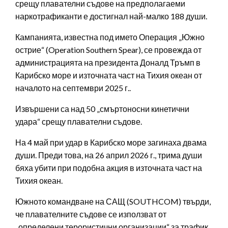
срещу плавателни съдове на предполагаеми
наркотрафиканти е достигнал най-малко 188 души.
Кампанията, известна под името Операция „Южно
острие“ (Operation Southern Spear), се провежда от
администрацията на президента Доналд Тръмп в
Карибско море и източната част на Тихия океан от
началото на септември 2025 г..
Извършени са над 50 „смъртоносни кинетични
удара“ срещу плавателни съдове.
На 4 май при удар в Карибско море загинаха двама
души. Преди това, на 26 април 2026 г., трима души
бяха убити при подобна акция в източната част на
Тихия океан.
Южното командване на САЩ (SOUTHCOM) твърди,
че плавателните съдове се използват от
„определени терористични организации“ за трафик