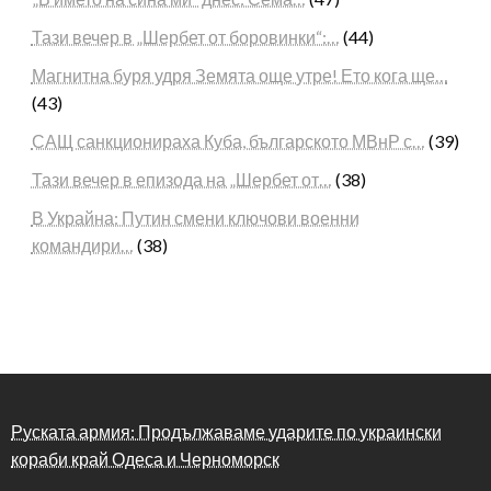
Тази вечер в „Шербет от боровинки“:…
(44)
Магнитна буря удря Земята още утре! Ето кога ще…
(43)
САЩ санкционираха Куба, българското МВнР с…
(39)
Тази вечер в епизода на „Шербет от…
(38)
В Украйна: Путин смени ключови военни
командири…
(38)
Руската армия: Продължаваме ударите по украински
кораби край Одеса и Черноморск