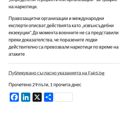
на наркотици.
Правозащитни организации и международни
експерти описват действията като „извънсъдебни
екзекуции“. До момента военните не са представили
преки доказателства, че поразените лодки
действително са превозвали наркотици по време на
атаките
Публикувано съгласно указанията на Fakti.bg
Прочетено 29 пъти, 1 прочита днес
Facebook
LinkedIn
X
Share