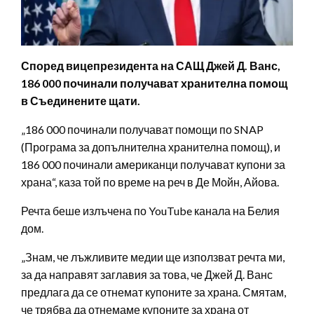
Според вицепрезидента на САЩ Джей Д. Ванс,
186 000 починали получават хранителна помощ
в Съединените щати.
„186 000 починали получават помощи по SNAP
(Програма за допълнителна хранителна помощ), и
186 000 починали американци получават купони за
храна“, каза той по време на реч в Де Мойн, Айова.
Речта беше излъчена по YouTube канала на Белия
дом.
„Знам, че лъжливите медии ще използват речта ми,
за да направят заглавия за това, че Джей Д. Ванс
предлага да се отнемат купоните за храна. Смятам,
че трябва да отнемаме купоните за храна от