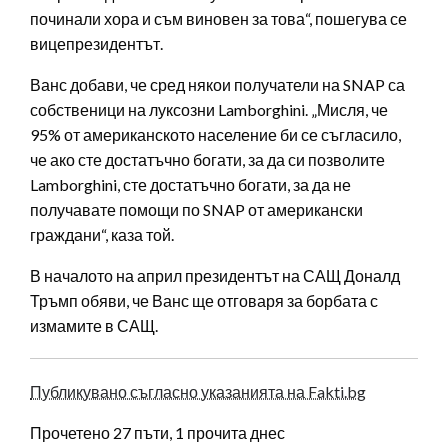
починали хора и съм виновен за това“, пошегува се
вицепрезидентът.
Ванс добави, че сред някои получатели на SNAP са
собственици на луксозни Lamborghini. „Мисля, че
95% от американското население би се съгласило,
че ако сте достатъчно богати, за да си позволите
Lamborghini, сте достатъчно богати, за да не
получавате помощи по SNAP от американски
граждани“, каза той.
В началото на април президентът на САЩ Доналд
Тръмп обяви, че Ванс ще отговаря за борбата с
измамите в САЩ.
Публикувано съгласно указанията на Fakti.bg
Прочетено 27 пъти, 1 прочита днес