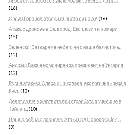
Везните да бягат от чужди драми, Телецът да не…
(16)
Орлин Горанов отвори сърцето си на 69
(16)
Атака с дронове в Белгород: Експлозии и пожари
(15)
Зеленски: Затваряме небето ни с наша балистика…
(12)
Андраш Бака е номиниран за президент на Унгария
(12)
Русия атакува Одеса и Николаев, екологична криза в
Киев
(12)
Девет са вече жертвите при стрелбата в училище в
Тайланд
(10)
Нощна война с дронове: Атаки над Новоросийск,…
(9)