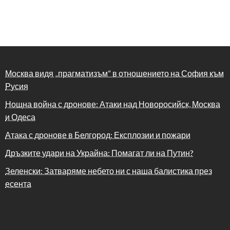
Москва видя „прагматизъм“ в отношението на София към
Русия
Нощна война с дронове: Атаки над Новоросийск, Москва
и Одеса
Атака с дронове в Белгород: Експлозии и пожари
Дръзките удари на Украйна: Помагат ли на Путин?
Зеленски: Затваряме небето ни с наша балистика през
есента