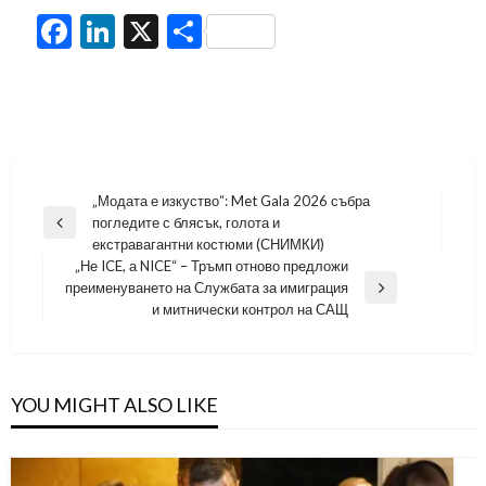
Facebook
LinkedIn
X
Share
Навигация
„Модата е изкуство“: Met Gala 2026 събра
погледите с блясък, голота и
Previous
екстравагантни костюми (СНИМКИ)
Post
„Не ICE, а NICE“ – Тръмп отново предложи
преименуването на Службата за имиграция
Next
и митнически контрол на САЩ
Post
YOU MIGHT ALSO LIKE