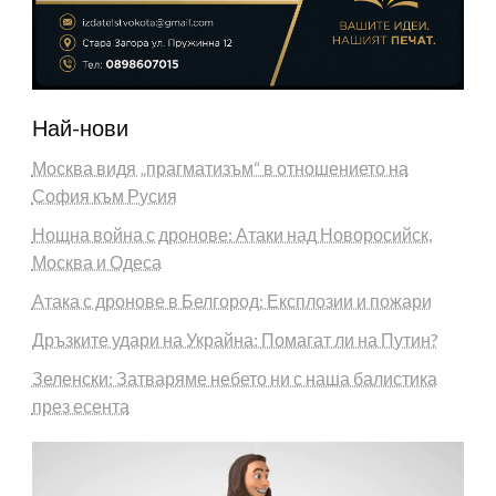
Най-нови
Москва видя „прагматизъм“ в отношението на
София към Русия
Нощна война с дронове: Атаки над Новоросийск,
Москва и Одеса
Атака с дронове в Белгород: Експлозии и пожари
Дръзките удари на Украйна: Помагат ли на Путин?
Зеленски: Затваряме небето ни с наша балистика
през есента