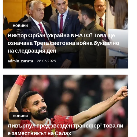
НОВИНИ
Виктор Орбан: Украйна в НАТО? Това ще
означава Трета световна война буквално
на следващия ден
admin_zarata
28.06.2025
НОВИНИ
Ливърпул пред звезден трансфер! Това ли
е заместникът на Салах