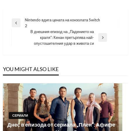
Навигация
Nintendo вдига цената на конзолата Switch
Previous
2
Post
В днешния епизод на „Падението на
краля“: Кенан претърпява най-
Next
опустошителния удар в живота си
Post
YOU MIGHT ALSO LIKE
СЕРИАЛИ
Днес в епизода от сериала „Плен“: Афифе