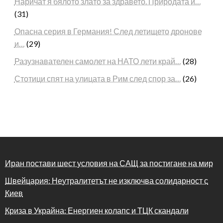
Наричат я бялото злато за здравето. Природата й…
(31)
Опасна серия в Германия! След летището дронове
и…
(29)
Разузнавателен самолет на НАТО лети край…
(28)
Стотици спят на улицата в Рим след спор за…
(26)
Иран постави шест условия на САЩ за постигане на мир
Швейцария: Неутралитетът не изключва солидарност с
Киев
Криза в Украйна: Енергиен колапс и ТЦК скандали