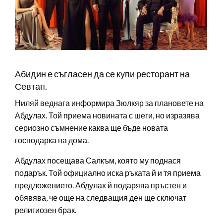
Абидин е съгласен да се купи ресторант на
Севтап.
Ниляй веднага информира Зюлкяр за плановете на
Абдулах. Той приема новината с шеги, но изразява
сериозно съмнение каква ще бъде новата
господарка на дома.
Абдулах посещава Салкъм, която му поднася
подарък. Той официално иска ръката й и тя приема
предложението. Абдулах й подарява пръстен и
обявява, че още на следващия ден ще сключат
религиозен брак.