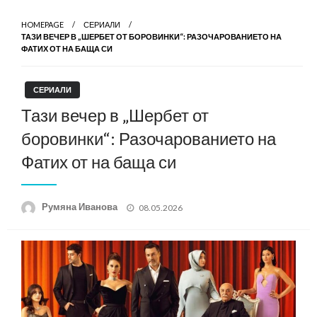
HOMEPAGE
СЕРИАЛИ
ТАЗИ ВЕЧЕР В „ШЕРБЕТ ОТ БОРОВИНКИ“: РАЗОЧАРОВАНИЕТО НА
ФАТИХ ОТ НА БАЩА СИ
СЕРИАЛИ
Тази вечер в „Шербет от
боровинки“: Разочарованието на
Фатих от на баща си
Posted
Румяна Иванова
08.05.2026
on