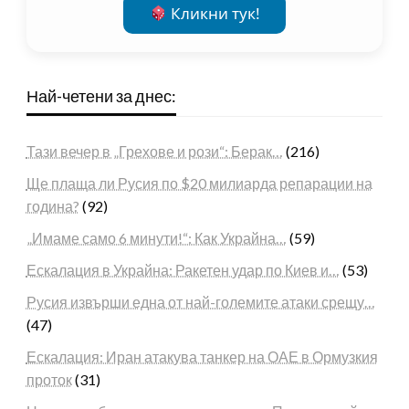
Кликни тук!
Най-четени за днес:
Тази вечер в „Грехове и рози“: Берак…
(216)
Ще плаща ли Русия по $20 милиарда репарации на
година?
(92)
„Имаме само 6 минути!“: Как Украйна…
(59)
Ескалация в Украйна: Ракетен удар по Киев и…
(53)
Русия извърши една от най-големите атаки срещу…
(47)
Ескалация: Иран атакува танкер на ОАЕ в Ормузкия
проток
(31)