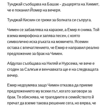
Тунджай съобщава на Башак – дъщерята на Хикмет,
че е поканил Йомер на вечеря.
Тунджай Кискин се грижи за болната си съпруга.
Чимен се забавлява на караоке, а Емир я снима. Той
взема микрофона и запява песен, с която
символично иска ръката на момичето. Ясемин
остава с впечатлението, че Емир е направил реално
предложение за брак на Чимен.
Абдулах съобщава на Ниляй и Нурсема, че вече е
сгоден за Салкъм и венчавката ще е на следващата
вечер.
Емир недоумява защо Чимен отказва да приеме
предложението му всеки път, когато заговори за
брак. Тя обяснява, че трагедиите в семейството й
пречат да вземе такова решение сега, но вярва, че