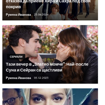
отказва да приеме Хира и Сахра под своя
покрив
Румяна Иванова
25.06.2026
СЕРИАЛИ
Тази вечер в „Златно момче“: Най-после
Суна и Сейран са щастливи
Румяна Иванова
05.12.2025