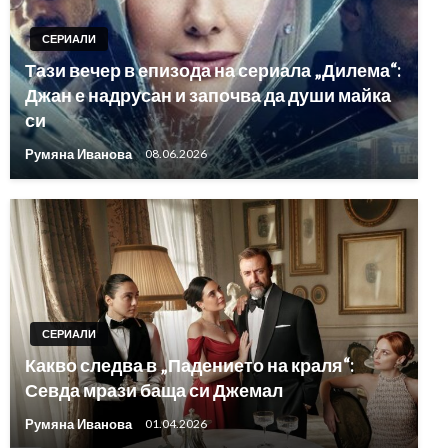
СЕРИАЛИ
Тази вечер в епизода на сериала „Дилема“:
Джан е надрусан и започва да души майка
си
Румяна Иванова
08.06.2026
СЕРИАЛИ
Какво следва в „Падението на краля“:
Севда мрази баща си Джемал
Румяна Иванова
01.04.2026