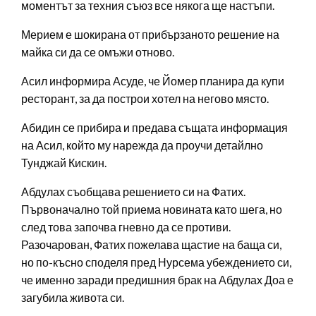
моментът за техния съюз все някога ще настъпи.
Мерием е шокирана от прибързаното решение на
майка си да се омъжи отново.
Асил информира Асуде, че Йомер планира да купи
ресторант, за да построи хотел на негово място.
Абидин се прибира и предава същата информация
на Асил, който му нарежда да проучи детайлно
Тунджай Кискин.
Абдулах съобщава решението си на Фатих.
Първоначално той приема новината като шега, но
след това започва гневно да се противи.
Разочарован, Фатих пожелава щастие на баща си,
но по-късно споделя пред Нурсема убеждението си,
че именно заради предишния брак на Абдулах Доа е
загубила живота си.