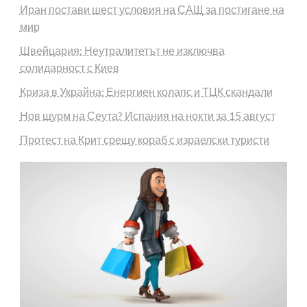
Иран постави шест условия на САЩ за постигане на
мир
Швейцария: Неутралитетът не изключва
солидарност с Киев
Криза в Украйна: Енергиен колапс и ТЦК скандали
Нов щурм на Сеута? Испания на нокти за 15 август
Протест на Крит срещу кораб с израелски туристи