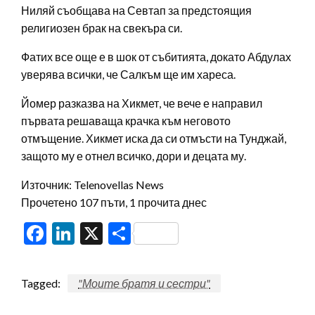
Ниляй съобщава на Севтап за предстоящия
религиозен брак на свекъра си.
Фатих все още е в шок от събитията, докато Абдулах
уверява всички, че Салкъм ще им хареса.
Йомер разказва на Хикмет, че вече е направил
първата решаваща крачка към неговото
отмъщение. Хикмет иска да си отмъсти на Тунджай,
защото му е отнел всичко, дори и децата му.
Източник: Telenovellas News
Прочетено 107 пъти, 1 прочита днес
Facebook
LinkedIn
X
Share
Tagged:
"Моите братя и сестри"