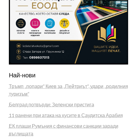
Най-нови
Тръмп „попари“ Киев за „Пейтриът“, удари „родилния
туризъм“
Белград потвърди: Зеленски пристига
11 ранени при атака на хусите в Саудитска Арабия
ЕК плаши Румъния с финансови санкции заради
въглищата