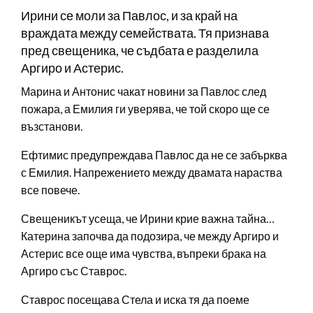
Ирини се моли за Павлос, и за край на
враждата между семействата. Тя признава
пред свещеника, че съдбата е разделила
Аргиро и Астерис.
Марина и Антонис чакат новини за Павлос след
пожара, а Емилия ги уверява, че той скоро ще се
възстанови.
Ефтимис предупреждава Павлос да не се забърква
с Емилия. Напрежението между двамата нараства
все повече.
Свещеникът усеща, че Ирини крие важна тайна…
Катерина започва да подозира, че между Аргиро и
Астерис все още има чувства, въпреки брака на
Аргиро със Ставрос.
Ставрос посещава Стела и иска тя да поеме