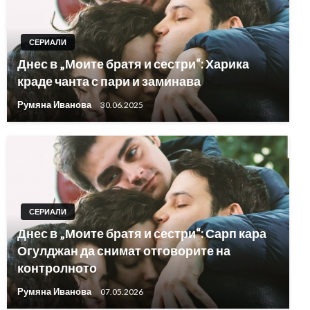
СЕРИАЛИ
Днес в „Моите братя и сестри“: Харика
краде чанта с пари и заминава
Румяна Иванова
30.06.2025
СЕРИАЛИ
Днес в „Моите братя и сестри“: Сарп кара
Огулджан да снимат отговорите на
контролното
Румяна Иванова
07.05.2026