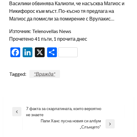
Василики обвинява Калиопи, че насъсква Матиос и
Никифорос към мъст. По-късно тя предлага на
Матиос да помисли за помирение с Врулакис…
Източник: Telenovellas News
Прочетено 41 пъти, 1 прочита днес
Facebook
LinkedIn
X
Share
Tagged:
"Вражда"
Навигация
7 факта за скарлатината, които вероятно
Previous
не знаете
Post
Папи Ханс пусна новия си албум
Next
„Слънцето“
Post