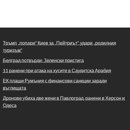
Тръмп „попари“ Киев за „Пейтриът“, удари „родилния
туризъм“
Белград потвърди: Зеленски пристига
11 ранени при атака на хусите в Саудитска Арабия
ЕК плаши Румъния с финансови санкции заради
въглищата
Дронове убиха две жени в Павлоград, ранени в Херсон и
Одеса