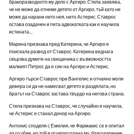
бракоразводното му дело с Аргиро. Стела заявява,
че не може да отнеме детето от Аргиро, тъй като не
може да нарани нито нея, нито Астерис. Ставрос
остава озадачен и пита адвокатката как е научила
истината…
Марина признава пред Катерина, че Аргиро е
поискала развод от Ставрос. Катерина веднага
свързва думите на свещеника с възможността
малкият Петрос да е син на Аргиро и Астерис.
Аргиро търси Ставрос при Вангелис и отчаяно моли
девера си да не намесват детето в раздялата, но
братът на Ставрос застава твърдо на негова страна.
Стела признава на Ставрос, че случайно е научила,
че Астерис е станал донор на Аргиро.
Антонис споделя с Емилия, че Фармакис се е опитал
да го убие, но той е осуетил плана му, благодарение