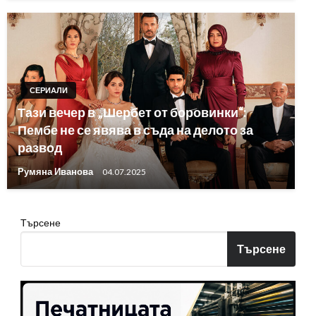
СЕРИАЛИ
Тази вечер в „Шербет от боровинки“:
Пембе не се явява в съда на делото за
развод
Румяна Иванова
04.07.2025
Търсене
Търсене