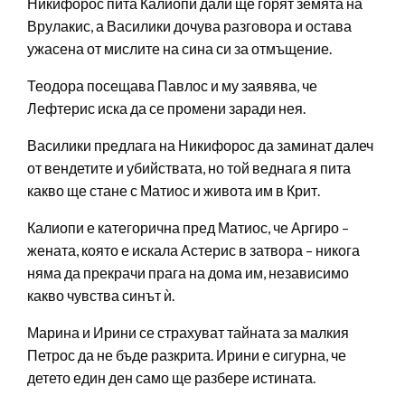
Никифорос пита Калиопи дали ще горят земята на
Врулакис, а Василики дочува разговора и остава
ужасена от мислите на сина си за отмъщение.
Теодора посещава Павлос и му заявява, че
Лефтерис иска да се промени заради нея.
Василики предлага на Никифорос да заминат далеч
от вендетите и убийствата, но той веднага я пита
какво ще стане с Матиос и живота им в Крит.
Калиопи е категорична пред Матиос, че Аргиро –
жената, която е искала Астерис в затвора – никога
няма да прекрачи прага на дома им, независимо
какво чувства синът ѝ.
Марина и Ирини се страхуват тайната за малкия
Петрос да не бъде разкрита. Ирини е сигурна, че
детето един ден само ще разбере истината.