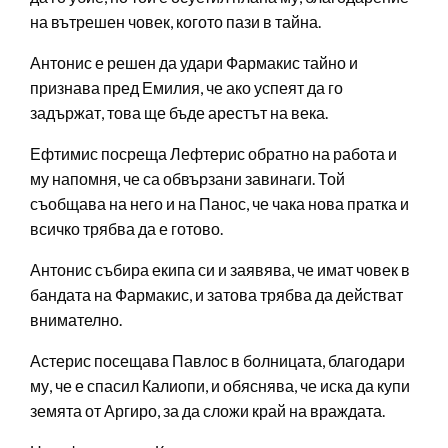
на вътрешен човек, когото пази в тайна.
Антонис е решен да удари Фармакис тайно и
признава пред Емилия, че ако успеят да го
задържат, това ще бъде арестът на века.
Ефтимис посреща Лефтерис обратно на работа и
му напомня, че са обвързани завинаги. Той
съобщава на него и на Панос, че чака нова пратка и
всичко трябва да е готово.
Антонис събира екипа си и заявява, че имат човек в
бандата на Фармакис, и затова трябва да действат
внимателно.
Астерис посещава Павлос в болницата, благодари
му, че е спасил Калиопи, и обяснява, че иска да купи
земята от Аргиро, за да сложи край на враждата.