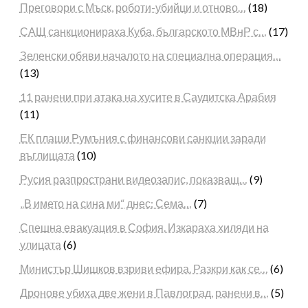
Преговори с Мъск, роботи-убийци и отново…
(18)
САЩ санкционираха Куба, българското МВнР с…
(17)
Зеленски обяви началото на специална операция…
(13)
11 ранени при атака на хусите в Саудитска Арабия
(11)
ЕК плаши Румъния с финансови санкции заради
въглищата
(10)
Русия разпространи видеозапис, показващ…
(9)
„В името на сина ми“ днес: Сема…
(7)
Спешна евакуация в София. Изкараха хиляди на
улицата
(6)
Министър Шишков взриви ефира. Разкри как се…
(6)
Дронове убиха две жени в Павлоград, ранени в…
(5)