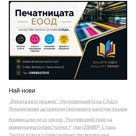
Най-нови
„Йената като оръжие“: Интервенцията на САЩ и
Япония може да прекрои световните валутни пазари
Криминалисти от сектор „Противодействие на
криминалната престъпност“ при ОДМВР-Стара
Загора иззеха голямо количество марихуана