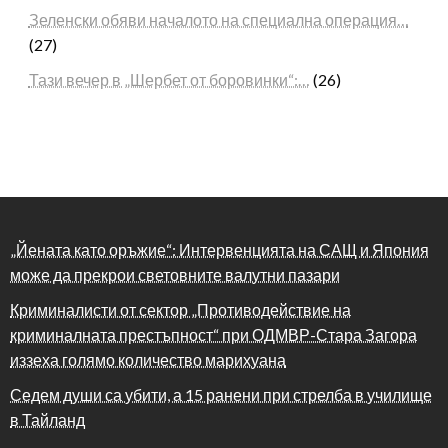
Зеленски обяви началото на специална операция…
(27)
Тази вечер в „Шербет от боровинки“:…
(26)
„Йената като оръжие“: Интервенцията на САЩ и Япония
може да прекрои световните валутни пазари
Криминалисти от сектор „Противодействие на
криминалната престъпност“ при ОДМВР-Стара Загора
иззеха голямо количество марихуана
Седем души са убити, а 15 ранени при стрелба в училище
в Тайланд