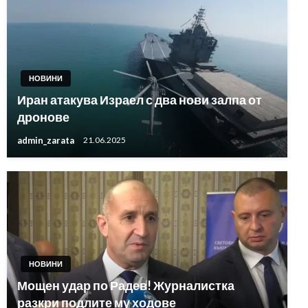
НОВИНИ
Иран атакува Израел с два нови залпа от
дронове
admin_zarata
21.06.2025
НОВИНИ
Мощен удар по Радев! Журналистка
разкри подлите му ходове