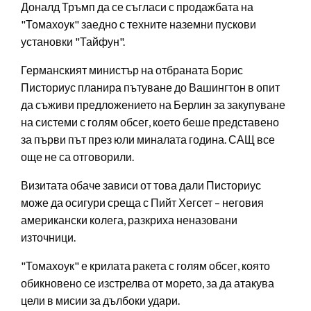
Доналд Тръмп да се съгласи с продажбата на
"Томахоук" заедно с техните наземни пускови
установки "Тайфун".
Германският министър на отбраната Борис
Писториус планира пътуване до Вашингтон в опит
да съживи предложението на Берлин за закупуване
на системи с голям обсег, което беше представено
за първи път през юли миналата година. САЩ все
още не са отговорили.
Визитата обаче зависи от това дали Писториус
може да осигури среща с Пийт Хегсет – неговия
американски колега, разкриха неназовани
източници.
"Томахоук" е крилата ракета с голям обсег, която
обикновено се изстрелва от морето, за да атакува
цели в мисии за дълбоки удари.