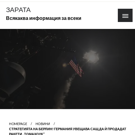
Skip
ЗАРАТА
to
Всякаква информация за всеки
content
HOMEPAGE
НОВИНИ
СТРАТЕГИЯТА НА БЕРЛИН! ГЕРМАНИЯ УВЕЩАВА САЩ ДА Ѝ ПРОДАДАТ
РАКЕТИ „ТОМАХОУК“