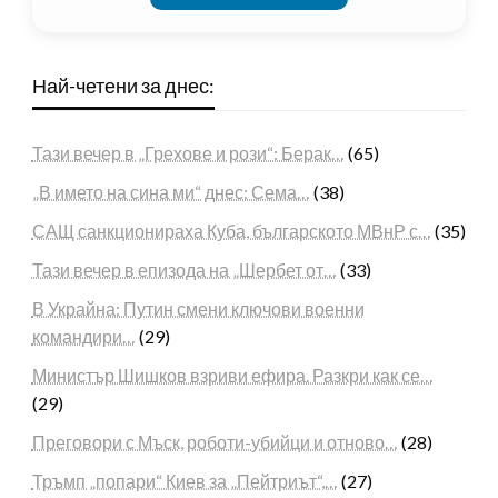
Най-четени за днес:
Тази вечер в „Грехове и рози“: Берак…
(65)
„В името на сина ми“ днес: Сема…
(38)
САЩ санкционираха Куба, българското МВнР с…
(35)
Тази вечер в епизода на „Шербет от…
(33)
В Украйна: Путин смени ключови военни
командири…
(29)
Министър Шишков взриви ефира. Разкри как се…
(29)
Преговори с Мъск, роботи-убийци и отново…
(28)
Тръмп „попари“ Киев за „Пейтриът“,…
(27)