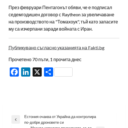
През февруари Пентагонът обяви, че е подписал
седемгодишен договор с Raytheon за увеличаване
на производството на "Томахоук", тъй като запасите
му са изчерпани заради войната с Иран.
Публикувано съгласно указанията на Fakti.bg
Прочетено 70 пъти, 1 прочита днес
Facebook
LinkedIn
X
Share
Навигация
Естония очаква от Украйна да контролира
Previous
по-добре дроновете си
Post
Москва използва примирието, за да