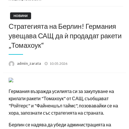
НОВИНИ
Стратегията на Берлин! Германия
увещава САЩ да ѝ продадат ракети
„Томахоук“
Posted
admin_zarata
10.05.2026
on
Германия възражда усилията си за закупуване на
крилати ракети "Томахоук" от САЩ, съобщават
"Ройтерс" и "Файненшъл таймс", позовавайки се на
хора, запознати със стратегията на страната.
Берлин се надява да убеди администрацията на