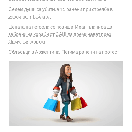
Седем души са убити, а 15 ранени при стрелба в
училище в Тайланд
Цената на петрола се повиши, Иран планира да
забрани на кораби от САЩ да преминават през
Ормузкия проток
Сблъсъци в Аржентина: Петима ранени на протест