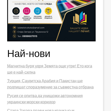
Най-нови
Магнитна буря удря Земята още утре! Ето кога
ще е най-силна
Турция, Саудитска Арабия и Пакистан ще
подпишат споразумение за съвместна отбрана
Русия се опитва да унищожи автономния
украински морски коридор
Стара Загора прави нова крачка към