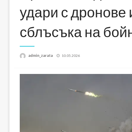
удари с дронове 
сблъсъка на бой
Posted
admin_zarata
10.05.2026
on