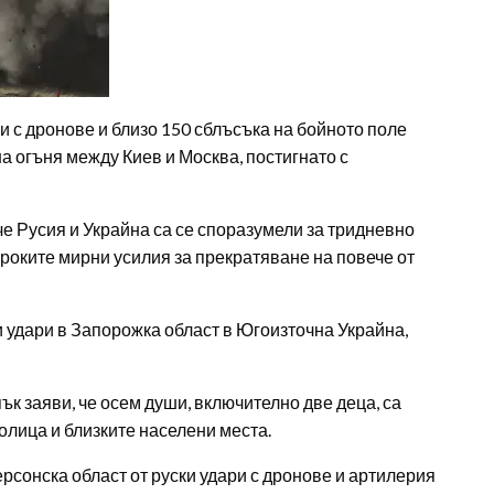
 с дронове и близо 150 сблъсъка на бойното поле
а огъня между Киев и Москва, постигнато с
е Русия и Украйна са се споразумели за тридневно
ироките мирни усилия за прекратяване на повече от
и удари в Запорожка област в Югоизточна Украйна,
к заяви, че осем души, включително две деца, са
олица и близките населени места.
рсонска област от руски удари с дронове и артилерия