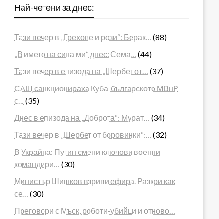
Най-четени за днес:
Тази вечер в „Грехове и рози“: Берак…
(88)
„В името на сина ми“ днес: Сема…
(44)
Тази вечер в епизода на „Шербет от…
(37)
САЩ санкционираха Куба, българското МВнР
с…
(35)
Днес в епизода на „Доброта“: Мурат…
(34)
Тази вечер в „Шербет от боровинки“:…
(32)
В Украйна: Путин смени ключови военни
командири…
(30)
Министър Шишков взриви ефира. Разкри как
се…
(30)
Преговори с Мъск, роботи-убийци и отново…