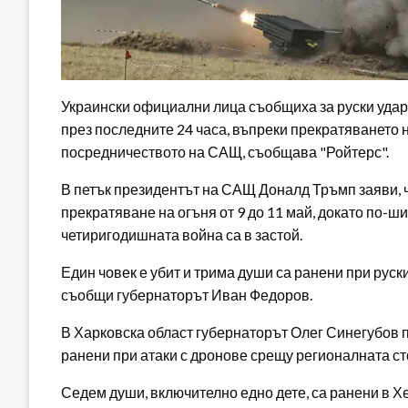
Украински официални лица съобщиха за руски удари
през последните 24 часа, въпреки прекратяването н
посредничеството на САЩ, съобщава "Ройтерс".
В петък президентът на САЩ Доналд Тръмп заяви, ч
прекратяване на огъня от 9 до 11 май, докато по-ш
четиригодишната война са в застой.
Един човек е убит и трима души са ранени при руск
съобщи губернаторът Иван Федоров.
В Харковска област губернаторът Олег Синегубов пъ
ранени при атаки с дронове срещу регионалната ст
Седем души, включително едно дете, са ранени в Хе