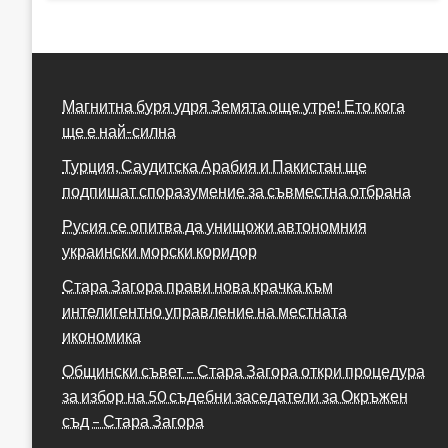
Магнитна буря удря Земята още утре! Ето кога
ще е най-силна
Турция, Саудитска Арабия и Пакистан ще
подпишат споразумение за съвместна отбрана
Русия се опитва да унищожи автономния
украински морски коридор
Стара Загора прави нова крачка към
интелигентно управление на местната
икономика
Общински съвет – Стара Загора откри процедура
за избор на 50 съдебни заседатели за Окръжен
съд – Стара Загора