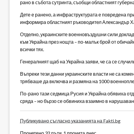
рано в събота сутринта, съобщи областният губер
Дете е ранено, а инфраструктурата е повредена пр
информира областният ръководител Александър Х
Отделно, украинските военновъздушни сили докладв
към Украйна през нощта – по-малък брой от обичай
всички тях.
Генералният щаб на Украйна заяви, че са се случи
Въпреки тези данни украинските власти не са коме
трябваше да включва и размяна на 1000 военнопле
По-рано тази седмица Русия и Украйна обявиха отд
сряда – но бързо се обвиниха взаимно в нарушаван
Публикувано съгласно указанията на Fakti.bg
Прочетено 32 пъти, 1 прочита днес