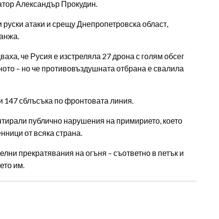
натор Александър Прокудин.
и руски атаки и срещу Днепропетровска област,
анжа.
аха, че Русия е изстреляла 27 дрона с голям обсег
ното – но че противовъздушната отбрана е свалила
ли 147 сблъсъка по фронтовата линия.
нтирали публично нарушения на примирието, което
нници от всяка страна.
елни прекратявания на огъня – съответно в петък и
ето им.