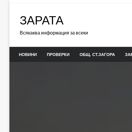
Skip
to
ЗАРАТА
content
Всякаква информация за всеки
НОВИНИ
ПРОВЕРКИ
ОБЩ. СТ.ЗАГОРА
ЗА