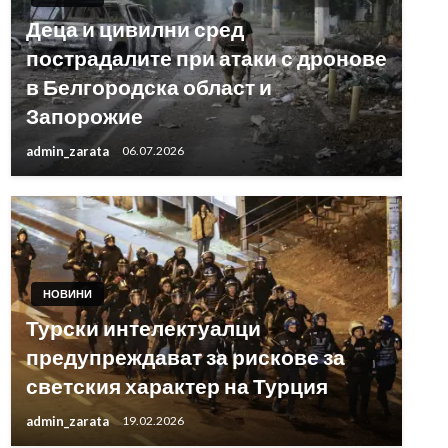
Деца и цивилни сред
пострадалите при атаки с дронове
в Белгородска област и
Запорожие
admin_zarata
06.07.2026
НОВИНИ
Турски интелектуалци
предупреждават за рискове за
светския характер на Турция
admin_zarata
19.02.2026