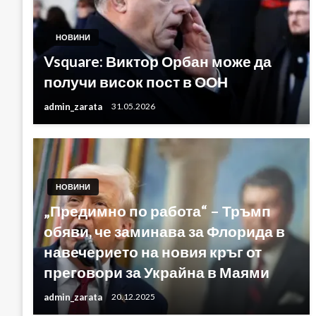
НОВИНИ
Vsquare: Виктор Орбан може да
получи висок пост в ООН
admin_zarata
31.05.2026
НОВИНИ
„Предимно по работа“ – Тръмп
обяви, че заминава за Флорида в
навечерието на новия кръг от
преговори за Украйна в Маями
admin_zarata
20.12.2025