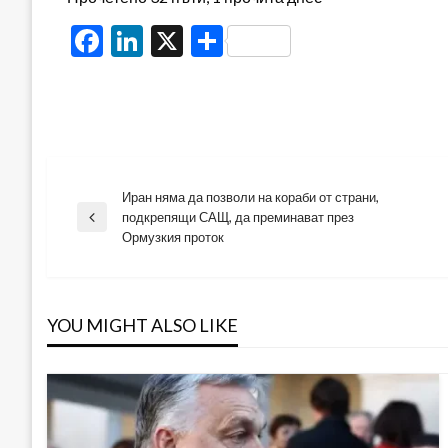
Facebook
LinkedIn
X
Share
Иран няма да позволи на кораби от страни,
Навигация
подкрепящи САЩ, да преминават през
Previous
Ормузкия проток
Post
YOU MIGHT ALSO LIKE