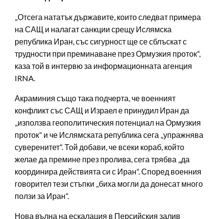
„Отсега нататък държавите, които следват примера
на САЩ и налагат санкции срещу Ислямска
република Иран, със сигурност ще се сблъскат с
трудности при преминаване през Ормузкия проток“,
каза той в интервю за информационната агенция
IRNA.
Акраминия също така подчерта, че военният
конфликт със САЩ и Израел е принудил Иран да
„използва геополитическия потенциал на Ормузкия
проток“ и че Ислямската република сега „упражнява
суверенитет“. Той добави, че всеки кораб, който
желае да премине през пролива, сега трябва „да
координира действията си с Иран“. Според военния
говорител тези стъпки „биха могли да донесат много
ползи за Иран“.
Нова вълна на ескалация в Персийския залив