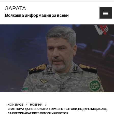
Skip
ЗАРАТА
to
Всякаква информация за всеки
content
HOMEPAGE
НОВИНИ
ИРАН НЯМА ДА ПОЗВОЛИ НА КОРАБИ ОТ СТРАНИ, ПОДКРЕПЯЩИ САЩ,
ДА ПРЕМИНАВАТ ПРЕЗ ОРМУЗКИЯ ПРОТОК