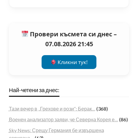
Провери късмета си днес –
07.08.2026 21:45
Кликни тук!
Най-четени за днес:
Тази вечер в „Грехове и рози“: Берак…
(368)
Военен анализатор заяви, че Северна Корея е…
(86)
Sky News: Срещу Германия бе извършена
сериозна…
(63)