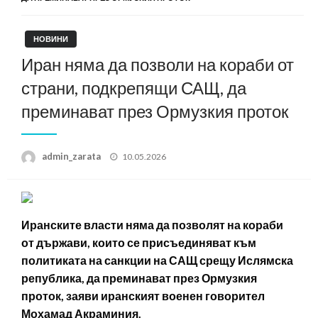
НОВИНИ
Иран няма да позволи на кораби от
страни, подкрепящи САЩ, да
преминават през Ормузкия проток
Posted
admin_zarata
10.05.2026
on
Иранските власти няма да позволят на кораби
от държави, които се присъединяват към
политиката на санкции на САЩ срещу Ислямска
република, да преминават през Ормузкия
проток, заяви иранският военен говорител
Мохамад Акраминия.