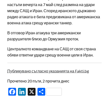
настъпи вечерта на 7 май след размяна на удари
между САЩ и Иран. Според иранското държавно
радио атаката е била предизвикана от американска
военна атака срещу ирански танкер.
В отговор Иран атакува три американски
разрушителя близо до Ормузкия проток.
Централното командване на САЩ от своя страна
обяви ответни удари срещу военни цели в Иран.
Публикувано съгласно указанията на Fakti.bg
Прочетено 20 пъти, 2 прочита днес
Facebook
LinkedIn
X
Share