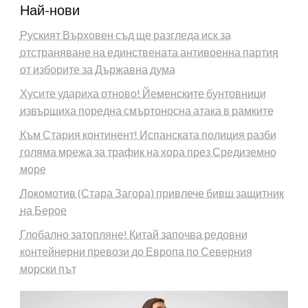
Най-нови
Руският Върховен съд ще разгледа иск за
отстраняване на единствената антивоенна партия
от изборите за Държавна дума
Хусите удариха отново! Йеменските бунтовници
извършиха поредна смъртоносна атака в рамките
Към Стария континент! Испанската полиция разби
голяма мрежа за трафик на хора през Средиземно
море
Локомотив (Стара Загора) привлече бивш защитник
на Берое
Глобално затопляне! Китай започва редовни
контейнерни превози до Европа по Северния
морски път