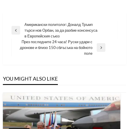
Навигация
Американски политолог: Доналд Тръмп
търси нов Орбан, за да разбие консенсуса
Previous
в Европейския съюз
Post
През последните 24 часа! Руски удари с
дронове и близо 150 сблъсъка на бойното
Next
поле
Post
YOU MIGHT ALSO LIKE