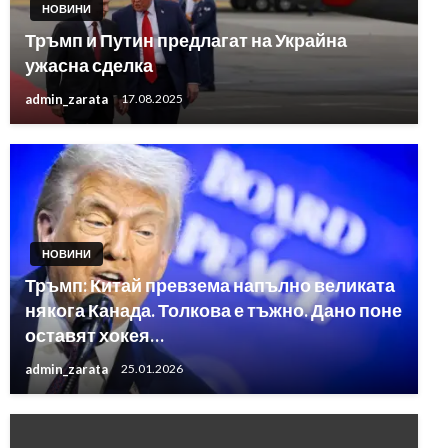
НОВИНИ
Тръмп и Путин предлагат на Украйна
ужасна сделка
admin_zarata
17.08.2025
НОВИНИ
Тръмп: Китай превзема напълно великата
някога Канада. Толкова е тъжно. Дано поне
оставят хокея…
admin_zarata
25.01.2026