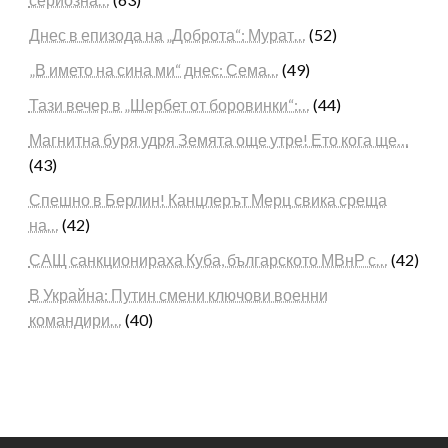
Днес в епизода на „Доброта“: Мурат…
(52)
„В името на сина ми“ днес: Сема…
(49)
Тази вечер в „Шербет от боровинки“:…
(44)
Магнитна буря удря Земята още утре! Ето кога ще…
(43)
Спешно в Берлин! Канцлерът Мерц свика среща
на…
(42)
САЩ санкционираха Куба, българското МВнР с…
(42)
В Украйна: Путин смени ключови военни
командири…
(40)