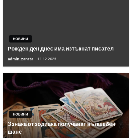
НОВИНИ
Рожден ден днес има изтъкнат писател
admin_zarata
11.12.2025
НОВИНИ
3 знака от зодиака получават вълшебен
шанс