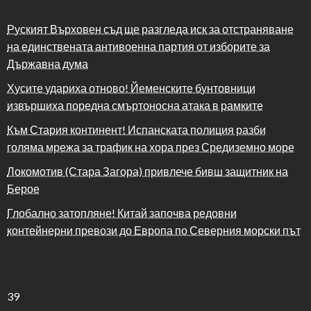
Руският Върховен съд ще разгледа иск за отстраняване
на единствената антивоенна партия от изборите за
Държавна дума
Хусите удариха отново! Йеменските бунтовници
извършиха поредна смъртоносна атака в рамките
Към Стария континент! Испанската полиция разби
голяма мрежа за трафик на хора през Средиземно море
Локомотив (Стара Загора) привлече бивш защитник на
Берое
Глобално затопляне! Китай започва редовни
контейнерни превози до Европа по Северния морски път
39