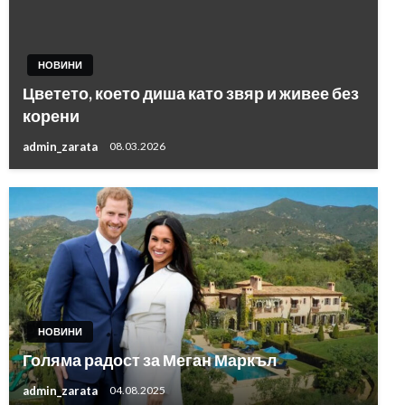
НОВИНИ
Цветето, което диша като звяр и живее без
корени
admin_zarata
08.03.2026
НОВИНИ
Голяма радост за Меган Маркъл
admin_zarata
04.08.2025