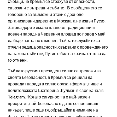
съобщи, че Кремъл се страхува от опасности,
свързани с вътрешни събития. В съобщението се
говореше за възможни атаки с дронове,
организирани директно в Москва, а не извън Русия.
Затова дори е имало планове традиционният
военен парад на Червения площад по повод 9 май
да бъде напълно отменен. Тъй като службите са
отчели редица опасности, свързани с провеждането
на такова събитие, Путин е бил на крачка от това да
го отмени.
Тъй като руският президент силно се тревожи за
своята безопасност, в Кремъл са решили да
проведат парада в силно орязан формат, пише и
политоложката Екатерина Шулман в своя канал в
Telegram. "Когато сигурността е най-важен
приоритет, най-безопасно е да не се появяваш
никъде", пише още тя, обръщайки внимание на
факта, че Путин силно ограничава публичните си