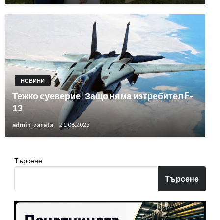
НОВИНИ
Тежко суеверие! Защо няма изтребител F-
13
admin_zarata
21.06.2025
Търсене
Търсене