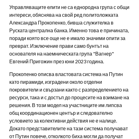
Управляващите елити не са еднородна група с общи
интереси, обяснява на свой ред политоложката
Александра Прокопенко, бивша служителка в
Руската централна банка. Именно това е причината,
поради която все още не е имало значими опити за
преврат. Изключение прави само бунтът на
основателя на наемническата група "Вагнер"
Евгений Пригожин през юни 2023 година.
Прокопенко описва властовата система на Путин
като пирамиди, изградени около отделни
покровители и свързани както с разпределението на
ресурси, така и с достъп до процесите на взимане на
решения. В този модел на участниците им липсва
общ координационен център и следователно
условието за колективни действия не е налице.
Докато представителите на тази система получават
от Путин повече, отколкото биха могли да получат