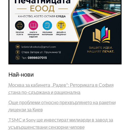
Най-нови
Москва за кабинета „Радев“: Реториката в София
стана по-сдържана и рационална
Още проблеми относно прехвърлянето на ракетни
лицензи за Киев
TSMC и Sony ще инвестират милиарди в завод за
усъвършенствани сензорни чипове