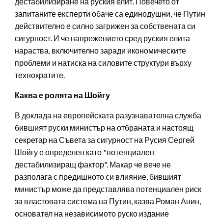
дестабилизиране на руския елит. Повечето от
запитаните експерти обаче са единодушни, че Путин
действително е силно загрижен за собствената си
сигурност. И че напрежението сред руския елита
нараства, включително заради икономическите
проблеми и натиска на силовите структури върху
технократите.
Каква е ролята на Шойгу
В доклада на европейската разузнавателна служба
бившият руски министър на отбраната и настоящ
секретар на Съвета за сигурност на Русия Сергей
Шойгу е определен като "потенциален
дестабилизиращ фактор". Макар че вече не
разполага с предишното си влияние, бившият
министър може да представлява потенциален риск
за властовата система на Путин, казва Роман Анин,
основател на независимото руско издание