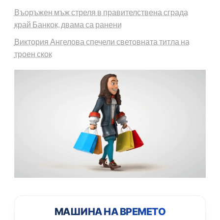
Въоръжен мъж стреля в правителствена сграда
край Банкок, двама са ранени
Виктория Ангелова спечели световната титла на
троен скок
МАШИНА НА ВРЕМЕТО