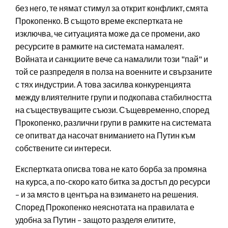
без него, те нямат стимул за открит конфликт, смята
Прокопенко. В същото време експертката не
изключва, че ситуацията може да се промени, ако
ресурсите в рамките на системата намалеят.
Войната и санкциите вече са намалили този "пай" и
той се разпределя в полза на военните и свързаните
с тях индустрии. А това засилва конкуренцията
между влиятелните групи и подкопава стабилността
на съществуващите съюзи. Същевременно, според
Прокопенко, различни групи в рамките на системата
се опитват да насочат вниманието на Путин към
собствените си интереси.
Експертката описва това не като борба за промяна
на курса, а по-скоро като битка за достъп до ресурси
– и за място в центъра на взимането на решения.
Според Прокопенко неяснотата на правилата е
удобна за Путин – защото разделя елитите,