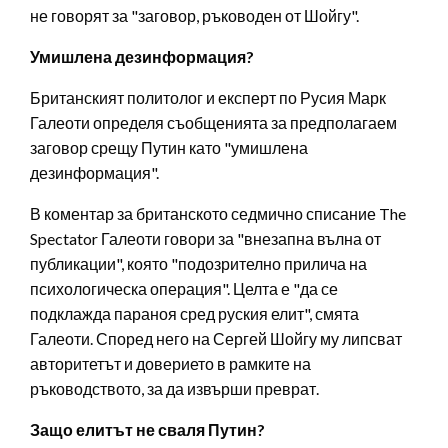
не говорят за "заговор, ръководен от Шойгу".
Умишлена дезинформация?
Британският политолог и експерт по Русия Марк
Галеоти определя съобщенията за предполагаем
заговор срещу Путин като "умишлена
дезинформация".
В коментар за британското седмично списание The
Spectator Галеоти говори за "внезапна вълна от
публикации", която "подозрително прилича на
психологическа операция". Целта е "да се
подклажда параноя сред руския елит", смята
Галеоти. Според него на Сергей Шойгу му липсват
авторитетът и доверието в рамките на
ръководството, за да извърши преврат.
Защо елитът не сваля Путин?