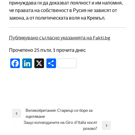
принуждава ги да доказват лоялност и им напомня,
че правата на собственост в Русия не зависят от
закона, а от политическата воля на Кремъл.
Публикувано съгласно указанията на Fakti.bg
Прочетено 25 пъти, 1 прочита днес
Facebook
LinkedIn
X
Share
Навигация
Великобритания: Стармър се бори за
Previous
оцеляване
Post
Защо колоездачите на Giro d’Italia носят
Next
розово?
Post