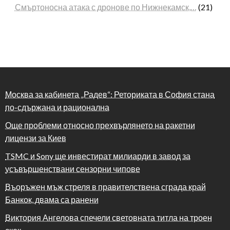
Смъртоносна атака с дронове по Нижнекамск,…
(21)
Москва за кабинета „Радев“: Реториката в София стана
по-сдържана и рационална
Още проблеми относно прехвърлянето на ракетни
лицензи за Киев
TSMC и Sony ще инвестират милиарди в завод за
усъвършенствани сензорни чипове
Въоръжен мъж стреля в правителствена сграда край
Банкок, двама са ранени
Виктория Ангелова спечели световната титла на троен