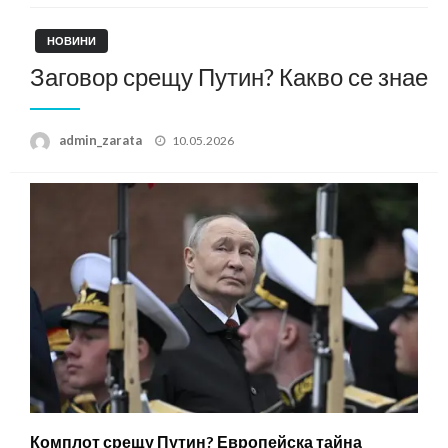
НОВИНИ
Заговор срещу Путин? Какво се знае
Posted
admin_zarata
10.05.2026
on
Комплот срещу Путин? Европейска тайна