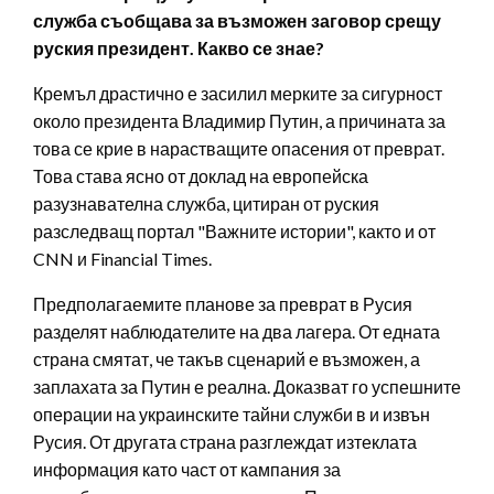
служба съобщава за възможен заговор срещу
руския президент. Какво се знае?
Кремъл драстично е засилил мерките за сигурност
около президента Владимир Путин, а причината за
това се крие в нарастващите опасения от преврат.
Това става ясно от доклад на европейска
разузнавателна служба, цитиран от руския
разследващ портал "Важните истории", както и от
CNN и Financial Times.
Предполагаемите планове за преврат в Русия
разделят наблюдателите на два лагера. От едната
страна смятат, че такъв сценарий е възможен, а
заплахата за Путин е реална. Доказват го успешните
операции на украинските тайни служби в и извън
Русия. От другата страна разглеждат изтеклата
информация като част от кампания за