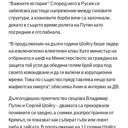
"Важните истории". Според него в Русия се
забелязва растящо напрежение между силовите
структури, а клановите борби вече са започнали,
докато в същото време ролята на Путин като
посредник е отслабнала.
"В продължение на дълги години Шойгу беше лидер
на изключително влиятелен клан. Като министър на
отбраната и шеф на Министерството за гражданска
защита той успя да обедини голям брой хора под
своето командване и да ги включи в корупционни
мрежи. Това по същество представлява нещо като
мафиотска омерта", обяснява Анин в интервю за ДВ.
Дългогодишно приятелство свързва Владимир
Путин и Сергей Шойгу – двамата са прекарвали
почивките си заедно, а снимки, разпространени от
Кремъл, ги показват как събират гъби или ловят
риба в тайгата. В продължение на 12 години Шойгу