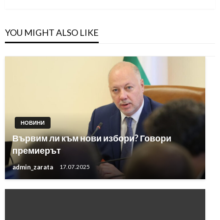
YOU MIGHT ALSO LIKE
НОВИНИ
Вървим ли към нови избори? Говори
премиерът
admin_zarata
17.07.2025