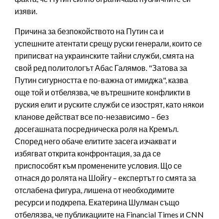
изяви.
Причина за безпокойството на Путин са и
успешните атентати срещу руски генерали, които се
приписват на украинските тайни служби, смята на
свой ред политологът Абас Галямов. "Затова за
Путин сигурността е по-важна от имиджа", казва
още той и отбелязва, че вътрешните конфликти в
руския елит и руските служби се изострят, като някои
кланове действат все по-независимо – без
досегашната посредническа роля на Кремъл.
Според него обаче елитите засега изчакват и
избягват открита конфронтация, за да се
приспособят към променените условия. Що се
отнася до ролята на Шойгу – експертът го смята за
отслабена фигура, лишена от необходимите
ресурси и подкрепа. Екатерина Шулман също
отбелязва, че публикациите на Financial Times и CNN