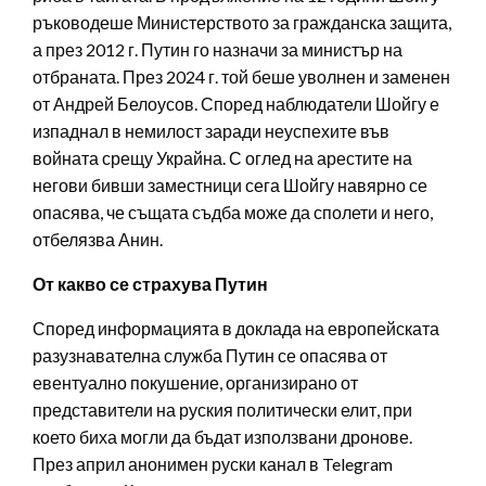
ръководеше Министерството за гражданска защита,
а през 2012 г. Путин го назначи за министър на
отбраната. През 2024 г. той беше уволнен и заменен
от Андрей Белоусов. Според наблюдатели Шойгу е
изпаднал в немилост заради неуспехите във
войната срещу Украйна. С оглед на арестите на
негови бивши заместници сега Шойгу навярно се
опасява, че същата съдба може да сполети и него,
отбелязва Анин.
От какво се страхува Путин
Според информацията в доклада на европейската
разузнавателна служба Путин се опасява от
евентуално покушение, организирано от
представители на руския политически елит, при
което биха могли да бъдат използвани дронове.
През април анонимен руски канал в Telegram