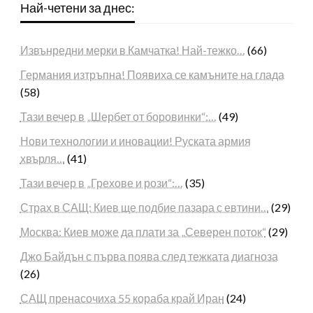
Най-четени за днес:
Извънредни мерки в Камчатка! Най-тежко…
(66)
Германия изтръпна! Появиха се камъните на глада
(58)
Тази вечер в „Шербет от боровинки“:…
(49)
Нови технологии и иновации! Руската армия
хвърля…
(41)
Тази вечер в „Грехове и рози“:…
(35)
Страх в САЩ: Киев ще подбие пазара с евтини…
(29)
Москва: Киев може да плати за „Северен поток“
(29)
Джо Байдън с първа поява след тежката диагноза
(26)
САЩ пренасочиха 55 кораба край Иран
(24)