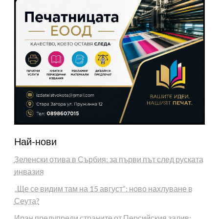
Най-нови
Зеленски отива в Сърбия: за първи път след руската
инвазия
„Ще се видим там на 15 август“: ново нахлуване в
Сеута?
Иран предупреди страните от Персийския залив: