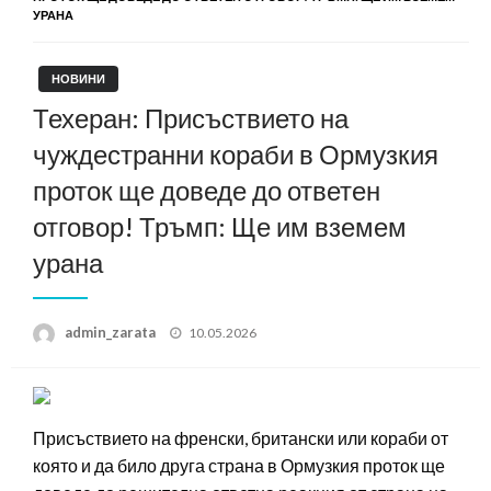
УРАНА
НОВИНИ
Техеран: Присъствието на
чуждестранни кораби в Ормузкия
проток ще доведе до ответен
отговор! Тръмп: Ще им вземем
урана
Posted
admin_zarata
10.05.2026
on
Присъствието на френски, британски или кораби от
която и да било друга страна в Ормузкия проток ще