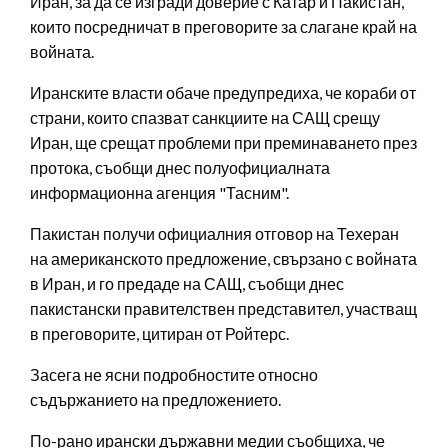
Иран, за да се изгради доверие с Катар и Пакистан,
които посредничат в преговорите за слагане край на
войната.
Иранските власти обаче предупредиха, че кораби от
страни, които спазват санкциите на САЩ срещу
Иран, ще срещат проблеми при преминаването през
протока, съобщи днес полуофициалната
информационна агенция "Тасним".
Пакистан получи официалния отговор на Техеран
на американското предложение, свързано с войната
в Иран, и го предаде на САЩ, съобщи днес
пакистански правителствен представител, участващ
в преговорите, цитиран от Ройтерс.
Засега не ясни подробностите относно
съдържанието на предложението.
По-рано ирански държавни медии съобщиха, че