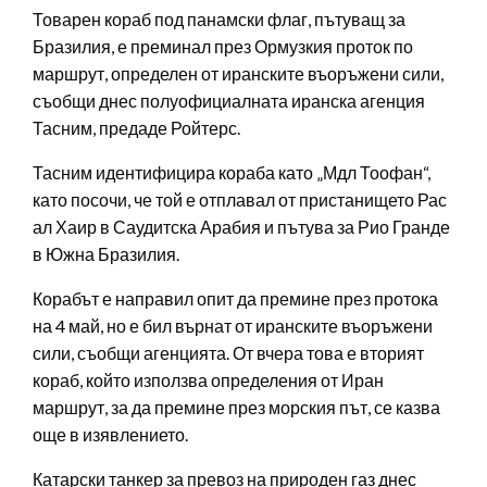
Товарен кораб под панамски флаг, пътуващ за
Бразилия, е преминал през Ормузкия проток по
маршрут, определен от иранските въоръжени сили,
съобщи днес полуофициалната иранска агенция
Тасним, предаде Ройтерс.
Тасним идентифицира кораба като „Мдл Тоофан“,
като посочи, че той е отплавал от пристанището Рас
ал Хаир в Саудитска Арабия и пътува за Рио Гранде
в Южна Бразилия.
Корабът е направил опит да премине през протока
на 4 май, но е бил върнат от иранските въоръжени
сили, съобщи агенцията. От вчера това е вторият
кораб, който използва определения от Иран
маршрут, за да премине през морския път, се казва
още в изявлението.
Катарски танкер за превоз на природен газ днес