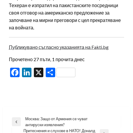
Техеран е изпратил на пакистанските посредници
своя отговор на американско предложение за
започване на мирни преговори с цел прекратяване
на войната.
Публикувано съгласно указанията на Fakti.bg
Прочетено 27 пъти, 1 прочита днес
Facebook
LinkedIn
X
Share
Навигация
Москва: Защо от Армения се чуват
Previous
антируски изявления?
Post
Притеснения и слухове в НАТО! Доналд