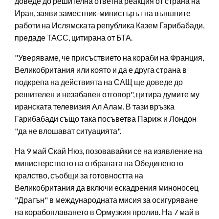
доведе до решителна ответна реакция от страна на
Иран, заяви заместник-министърът на външните
работи на Ислямската република Казем Гарибабади,
предаде ТАСС, цитирана от БТА.
"Уверяваме, че присъствието на кораби на Франция,
Великобритания или която и да е друга страна в
подкрепа на действията на САЩ ще доведе до
решителен и незабавен отговор", цитира думите му
иранската телевизия Aл Алам. В тази връзка
Гарибабади също така посъветва Париж и Лондон
"да не влошават ситуацията".
На 9 май Скай Нюз, позовавайки се на изявление на
министерството на отбраната на Обединеното
кралство, съобщи за готовността на
Великобритания да включи ескадрения миноносец
"Драгън" в международната мисия за осигуряване
на корабоплаването в Ормузкия пролив. На 7 май в