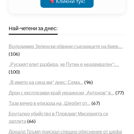
Кликни тук!
Най-четени за днес:
Володимир Зеленски обвини съюзниците на Киев:…
(106)
„Руският елит разбира, че Путин е неадекватен“:…
(100)
„В името на сина ми“ днес: Сема…
(96)
Дрон с експлозиви край украински „Антонов“ в…
(77)
Тази вечер в епизода на „Шербет от…
(67)
Брутално убийство в Пловдив! Мисерията се
заплита
(66)
Доналд Тръмп поискал спешно обяснение от шефа