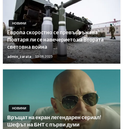
НОВИНИ
Eвpoпa cĸopocтнo ce пpeвъopъжaвa!
Пoвтapя ли ce нaвeчepиeтo нa Bтopaтa
cвeтoвнa вoйнa
admin_zarata
13.08.2025
НОВИНИ
Връщат на екран легендарен сериал!
Шефът на БНТ с първи думи