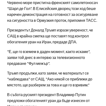
Червено море пристигна френският самолетоносач
"Шарл де Гол". В Елисейския дворец този ход беше
наречен демонстрация на готовност за осигуряване
на сигурността в Ормузкия проток, припомня ТАСС.
Президентът Доналд Тръмп изрази увереност, че
САЩ в крайна сметка ще поставят под контрол
обогатения уран на Иран, предаде ДПА.
"Е, ще го вземем в даден момент, както искаме",
заяви той днес в интервю за телевизионното
предаване "Фул межър".
Тръмп продължи, като заяви, че материалът се
"наблюдава" от САЩ. "Ако някой се приближи до
мястото, ще разберем за това и ще го взривим."
В събота руският президент Владимир Путин
предложи обогатеният уран да бъде изнесен от