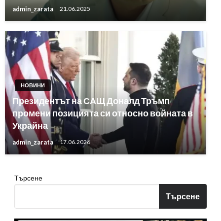
admin_zarata
21.06.2025
НОВИНИ
Президентът на САЩ Доналд Тръмп
промени позицията си относно войната в
Украйна
admin_zarata
17.06.2026
Търсене
Търсене