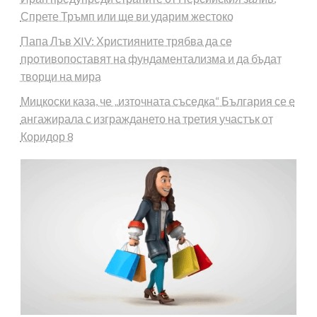
Спрете Тръмп или ще ви ударим жестоко
Папа Лъв XIV: Християните трябва да се
противопоставят на фундаментализма и да бъдат
творци на мира
Мицкоски каза, че „източната съседка“ България се е
ангажирала с изграждането на третия участък от
Коридор 8