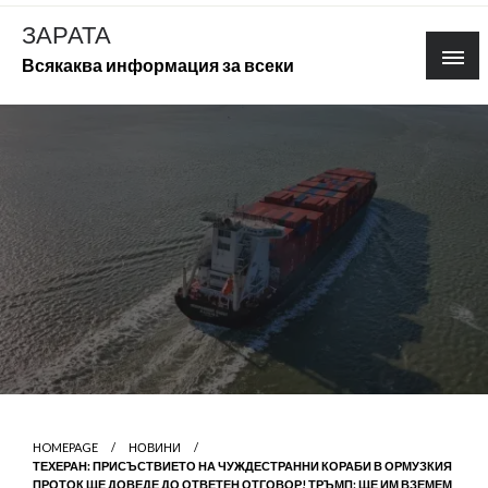
Skip
ЗАРАТА
to
Всякаква информация за всеки
content
HOMEPAGE
НОВИНИ
ТЕХЕРАН: ПРИСЪСТВИЕТО НА ЧУЖДЕСТРАННИ КОРАБИ В ОРМУЗКИЯ
ПРОТОК ЩЕ ДОВЕДЕ ДО ОТВЕТЕН ОТГОВОР! ТРЪМП: ЩЕ ИМ ВЗЕМЕМ