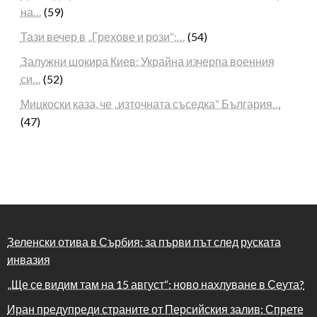
на…
(59)
Тази вечер в „Грехове и рози“:…
(54)
Залужни шокира Киев: Украйна изчерпа военния
си…
(52)
Мицкоски каза, че „източната съседка“ България…
(47)
Зеленски отива в Сърбия: за първи път след руската
инвазия
„Ще се видим там на 15 август“: ново нахлуване в Сеута?
Иран предупреди страните от Персийския залив: Спрете