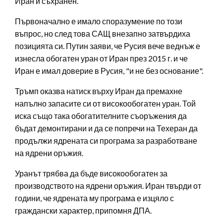
Иран и съхранен.
Първоначално е имало споразумение по този
въпрос, но след това САЩ внезапно затвърдиха
позицията си. Путин заяви, че Русия вече веднъж е
изнесла обогатен уран от Иран през 2015 г. и че
Иран е имал доверие в Русия, "и не без основание".
Тръмп оказва натиск върху Иран да премахне
напълно запасите си от високообогатен уран. Той
иска също така обогатителните съоръжения да
бъдат демонтирани и да се попречи на Техеран да
продължи ядрената си програма за разработване
на ядрени оръжия.
Уранът трябва да бъде високообогатен за
производството на ядрени оръжия. Иран твърди от
години, че ядрената му програма е изцяло с
граждански характер, припомня ДПА.