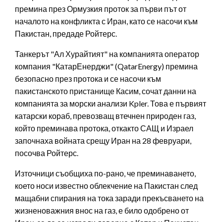
премина през Ормузкия проток за първи път от
началото на конфликта с Иран, като се насочи към
Пакистан, предаде Ройтерс.
Танкерът "Ал Хурайтият" на компанията оператор
компания "КатарЕнерджи" (QatarEnergy) премина
безопасно през протока и се насочи към
пакистанското пристанище Касим, сочат данни на
компанията за морски анализи Kpler. Това е първият
катарски кораб, превозващ втечнен природен газ,
който преминава протока, откакто САЩ и Израел
започнаха войната срещу Иран на 28 февруари,
посочва Ройтерс.
Източници съобщиха по-рано, че преминаването,
което носи известно облекчение на Пакистан след
мащабни спирания на тока заради прекъсването на
жизненоважния внос на газ, е било одобрено от