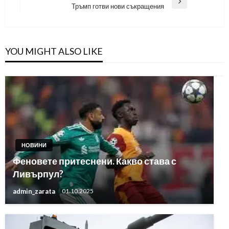
Next
Тръмп готви нови съкращения
Post
YOU MIGHT ALSO LIKE
НОВИНИ
Феновете притеснени. Какво става с
Ливърпул?
admin_zarata
01.10.2025