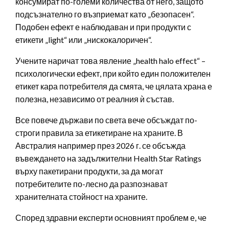
консумират по-големи количества от него, защото
подсъзнателно го възприемат като „безопасен“.
Подобен ефект е наблюдаван и при продукти с
етикети „light“ или „нискокалоричен“.
Учените наричат това явление „health halo effect“ –
психологически ефект, при който един положителен
етикет кара потребителя да смята, че цялата храна е
полезна, независимо от реалния ѝ състав.
Все повече държави по света вече обсъждат по-
строги правила за етикетиране на храните. В
Австралия например през 2026 г. се обсъжда
въвеждането на задължителни Health Star Ratings
върху пакетирани продукти, за да могат
потребителите по-лесно да разпознават
хранителната стойност на храните.
Според здравни експерти основният проблем е, че