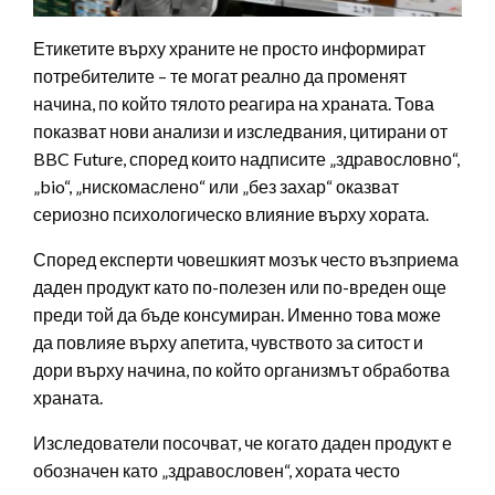
Етикетите върху храните не просто информират
потребителите – те могат реално да променят
начина, по който тялото реагира на храната. Това
показват нови анализи и изследвания, цитирани от
BBC Future, според които надписите „здравословно“,
„bio“, „нискомаслено“ или „без захар“ оказват
сериозно психологическо влияние върху хората.
Според експерти човешкият мозък често възприема
даден продукт като по-полезен или по-вреден още
преди той да бъде консумиран. Именно това може
да повлияе върху апетита, чувството за ситост и
дори върху начина, по който организмът обработва
храната.
Изследователи посочват, че когато даден продукт е
обозначен като „здравословен“, хората често