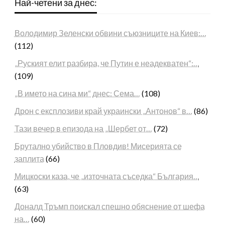
Най-четени за днес:
Володимир Зеленски обвини съюзниците на Киев:…
(112)
„Руският елит разбира, че Путин е неадекватен“:…
(109)
„В името на сина ми“ днес: Сема…
(108)
Дрон с експлозиви край украински „Антонов“ в…
(86)
Тази вечер в епизода на „Шербет от…
(72)
Брутално убийство в Пловдив! Мисерията се
заплита
(66)
Мицкоски каза, че „източната съседка“ България…
(63)
Доналд Тръмп поискал спешно обяснение от шефа
на…
(60)