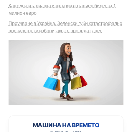
Как една италианка изхвърли лотариен билет за 1
милион евро
Проучване в Украйна: Зеленски губи катастрофално
президентски избори, ако се проведат днес
МАШИНА НА ВРЕМЕТО