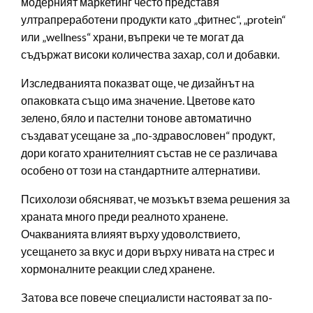
модерният маркетинг често представя
ултрапреработени продукти като „фитнес“, „protein“
или „wellness“ храни, въпреки че те могат да
съдържат високи количества захар, сол и добавки.
Изследванията показват още, че дизайнът на
опаковката също има значение. Цветове като
зелено, бяло и пастелни тонове автоматично
създават усещане за „по-здравословен“ продукт,
дори когато хранителният състав не се различава
особено от този на стандартните алтернативи.
Психолози обясняват, че мозъкът взема решения за
храната много преди реалното хранене.
Очакванията влияят върху удоволствието,
усещането за вкус и дори върху нивата на стрес и
хормоналните реакции след хранене.
Затова все повече специалисти настояват за по-