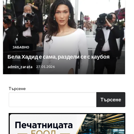
ЗАБАВНО
Бела Хадид е сама, раздели се с каубоя
admin_zarata
27.01.2026
Търсене
Търсене