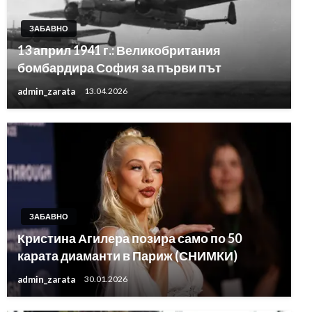
ЗАБАВНО
13 април 1941 г.: Великобритания
бомбардира София за първи път
admin_zarata
13.04.2026
ЗАБАВНО
Кристина Агилера позира само по 50
карата диаманти в Париж (СНИМКИ)
admin_zarata
30.01.2026