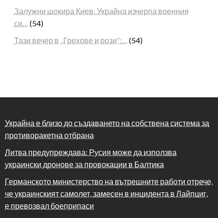
Залужни шокира Киев: Украйна изчерпа военния
си…
(54)
Тази вечер в „Грехове и рози“:…
(54)
Украйна е близо до създаването на собствена система за
противоракетна отбрана
Литва предупреждава: Русия може да използва
украински дронове за провокации в Балтика
Германското министерство на вътрешните работи отрече,
че украинският самолет, замесен в инцидента в Лайпциг,
е превозвал боеприпаси