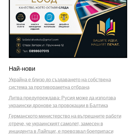
Най-нови
Украйна е близо до създаването на собствена
система за противоракетна отбрана
Литва предупреждава: Русия може да използва
украински дронове за провокации в Балтика
Германското министерство на вътрешните работи
отрече, че украинският самолет, замесен в
инцидента в Лайпциг, е превозвал боеприпаси