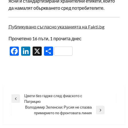
ясни и стандартизирани хранителни етикети, които
да намалят объркването сред потребителите.
Публикувано съгласно указанията на Fakti.bg
Прочетено 16 пъти, 1 прочита днес
Facebook
LinkedIn
X
Share
Навигация
Цвети без гадже след фиаското с
Previous
Патрицио
Post
Володимир Зеленски: Русия не спазва
Next
примирието по фронтовата линия
Post