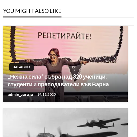
YOU MIGHT ALSO LIKE
ЗАБАВНО
„Нежна сила“ събра над 320 ученици,
студенти и преподаватели във Варна
admin_zarata
19.11.2025