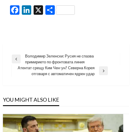
Facebook
LinkedIn
X
Share
Навигация
Володимир Зеленски: Русия не спазва
Previous
примирието по фронтовата линия
Post
Атентат срещу Ким Чен-ун? Северна Корея
Next
отговаря с автоматичен ядрен удар
Post
YOU MIGHT ALSO LIKE