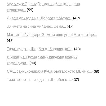
Sky News: Срещу Германия бе извършена
сериозна…
(55)
Днес в епизода на „Доброта“: Мурат…
(49)
„В името на сина ми“ днес: Сема…
(47)
Магнитна буря удря Земята още утре! Ето кога ще…
(43)
Тази вечер в „Шербет от боровинки“:…
(43)
В Украйна: Путин смени ключови военни
командири…
(38)
САЩ санкционираха Куба, българското МВнР с…
(38)
Тази вечер в епизода на „Шербет от…
(37)