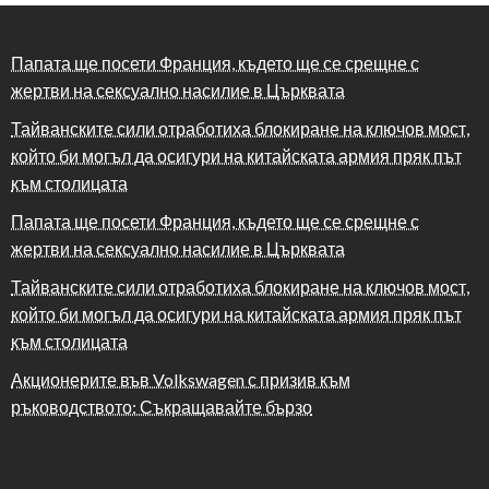
Папата ще посети Франция, където ще се срещне с
жертви на сексуално насилие в Църквата
Тайванските сили отработиха блокиране на ключов мост,
който би могъл да осигури на китайската армия пряк път
към столицата
Папата ще посети Франция, където ще се срещне с
жертви на сексуално насилие в Църквата
Тайванските сили отработиха блокиране на ключов мост,
който би могъл да осигури на китайската армия пряк път
към столицата
Акционерите във Volkswagen с призив към
ръководството: Съкращавайте бързо