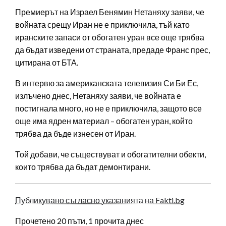
Премиерът на Израел Бенямин Нетаняху заяви, че
войната срещу Иран не е приключила, тъй като
иранските запаси от обогатен уран все още трябва
да бъдат изведени от страната, предаде Франс прес,
цитирана от БТА.
В интервю за американската телевизия Си Би Ес,
излъчено днес, Нетаняху заяви, че войната е
постигнала много, но не е приключила, защото все
още има ядрен материал – обогатен уран, който
трябва да бъде изнесен от Иран.
Той добави, че съществуват и обогатителни обекти,
които трябва да бъдат демонтирани.
Публикувано съгласно указанията на Fakti.bg
Прочетено 20 пъти, 1 прочита днес