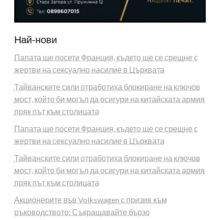
Най-нови
Папата ще посети Франция, където ще се срещне с
жертви на сексуално насилие в Църквата
Тайванските сили отработиха блокиране на ключов
мост, който би могъл да осигури на китайската армия
пряк път към столицата
Папата ще посети Франция, където ще се срещне с
жертви на сексуално насилие в Църквата
Тайванските сили отработиха блокиране на ключов
мост, който би могъл да осигури на китайската армия
пряк път към столицата
Акционерите във Volkswagen с призив към
ръководството: Съкращавайте бързо