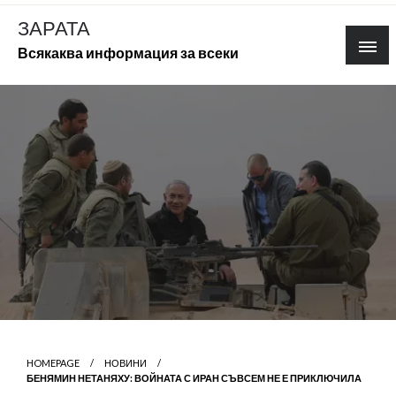
Skip
ЗАРАТА
to
Всякаква информация за всеки
content
HOMEPAGE
НОВИНИ
БЕНЯМИН НЕТАНЯХУ: ВОЙНАТА С ИРАН СЪВСЕМ НЕ Е ПРИКЛЮЧИЛА