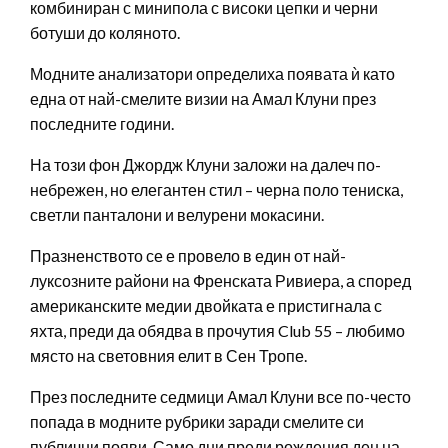
комбиниран с минипола с високи цепки и черни
ботуши до коляното.
Модните анализатори определиха появата ѝ като
една от най-смелите визии на Амал Клуни през
последните години.
На този фон Джордж Клуни заложи на далеч по-
небрежен, но елегантен стил – черна поло тениска,
светли панталони и велурени мокасини.
Празненството се е провело в един от най-
луксозните райони на Френската Ривиера, а според
американските медии двойката е пристигнала с
яхта, преди да обядва в прочутия Club 55 – любимо
място на световния елит в Сен Тропе.
През последните седмици Амал Клуни все по-често
попада в модните рубрики заради смелите си
публични появи. Само дни преди рождения ден на