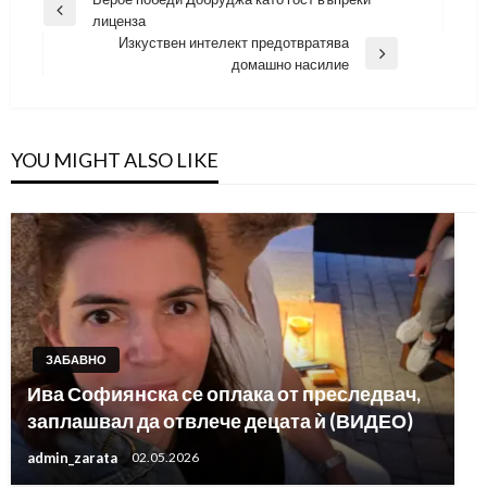
Навигация
Previous
лиценза
Post
Изкуствен интелект предотвратява
Next
домашно насилие
Post
YOU MIGHT ALSO LIKE
ЗАБАВНО
Ива Софиянска се оплака от преследвач,
заплашвал да отвлече децата ѝ (ВИДЕО)
admin_zarata
02.05.2026