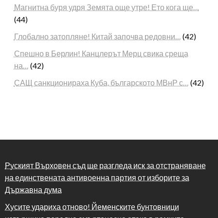
Магнитна буря удря Земята още утре! Ето кога ще…
(44)
Глобално затопляне! Китай започва редовни…
(42)
Спешно в Берлин! Канцлерът Мерц свика среща
на…
(42)
САЩ санкционираха Куба, българското МВнР с…
(42)
Руският Върховен съд ще разгледа иск за отстраняване
на единствената антивоенна партия от изборите за
Държавна дума
Хусите удариха отново! Йеменските бунтовници