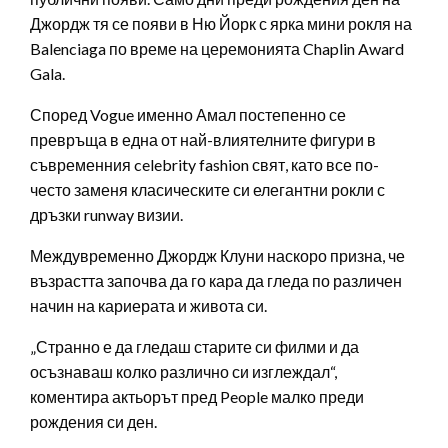
Джордж тя се появи в Ню Йорк с ярка мини рокля на
Balenciaga по време на церемонията Chaplin Award
Gala.
Според Vogue именно Амал постепенно се
превръща в една от най-влиятелните фигури в
съвременния celebrity fashion свят, като все по-
често заменя класическите си елегантни рокли с
дръзки runway визии.
Междувременно Джордж Клуни наскоро призна, че
възрастта започва да го кара да гледа по различен
начин на кариерата и живота си.
„Странно е да гледаш старите си филми и да
осъзнаваш колко различно си изглеждал“,
коментира актьорът пред People малко преди
рождения си ден.