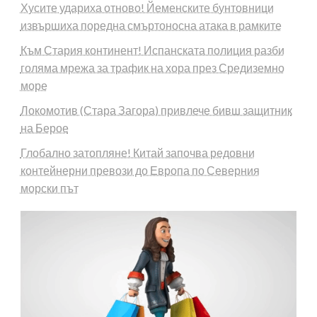
Хусите удариха отново! Йеменските бунтовници
извършиха поредна смъртоносна атака в рамките
Към Стария континент! Испанската полиция разби
голяма мрежа за трафик на хора през Средиземно
море
Локомотив (Стара Загора) привлече бивш защитник
на Берое
Глобално затопляне! Китай започва редовни
контейнерни превози до Европа по Северния
морски път