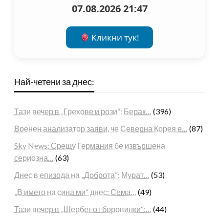
07.08.2026 21:47
Кликни тук!
Най-четени за днес:
Тази вечер в „Грехове и рози“: Берак…
(396)
Военен анализатор заяви, че Северна Корея е…
(87)
Sky News: Срещу Германия бе извършена
сериозна…
(63)
Днес в епизода на „Доброта“: Мурат…
(53)
„В името на сина ми“ днес: Сема…
(49)
Тази вечер в „Шербет от боровинки“:…
(44)