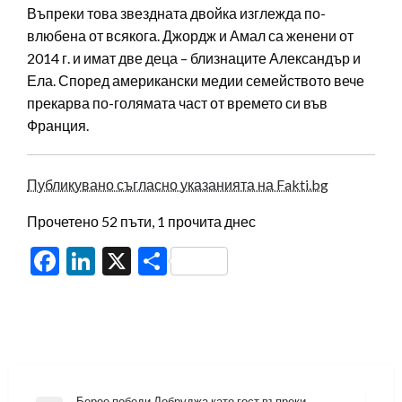
Въпреки това звездната двойка изглежда по-
влюбена от всякога. Джордж и Амал са женени от
2014 г. и имат две деца – близнаците Александър и
Ела. Според американски медии семейството вече
прекарва по-голямата част от времето си във
Франция.
Публикувано съгласно указанията на Fakti.bg
Прочетено 52 пъти, 1 прочита днес
Facebook
LinkedIn
X
Share
Берое победи Добруджа като гост въпреки