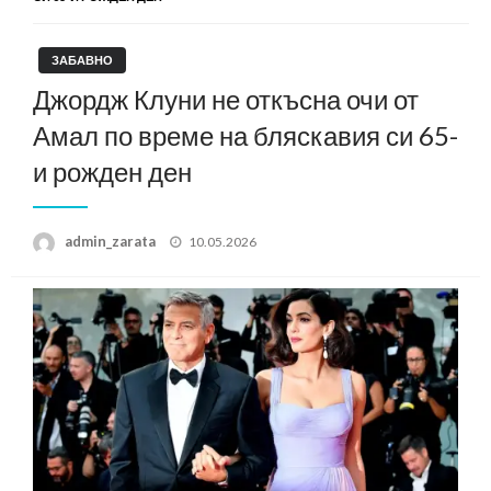
ЗАБАВНО
Джордж Клуни не откъсна очи от
Амал по време на бляскавия си 65-
и рожден ден
Posted
admin_zarata
10.05.2026
on