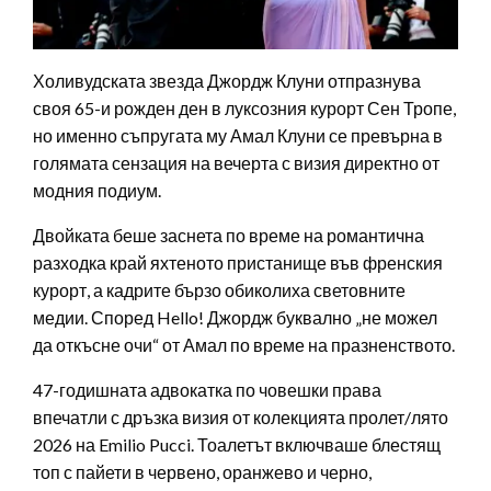
Холивудската звезда Джордж Клуни отпразнува
своя 65-и рожден ден в луксозния курорт Сен Тропе,
но именно съпругата му Амал Клуни се превърна в
голямата сензация на вечерта с визия директно от
модния подиум.
Двойката беше заснета по време на романтична
разходка край яхтеното пристанище във френския
курорт, а кадрите бързо обиколиха световните
медии. Според Hello! Джордж буквално „не можел
да откъсне очи“ от Амал по време на празненството.
47-годишната адвокатка по човешки права
впечатли с дръзка визия от колекцията пролет/лято
2026 на Emilio Pucci. Тоалетът включваше блестящ
топ с пайети в червено, оранжево и черно,