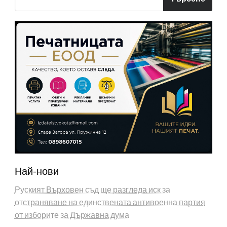
Най-нови
Руският Върховен съд ще разгледа иск за
отстраняване на единствената антивоенна партия
от изборите за Държавна дума