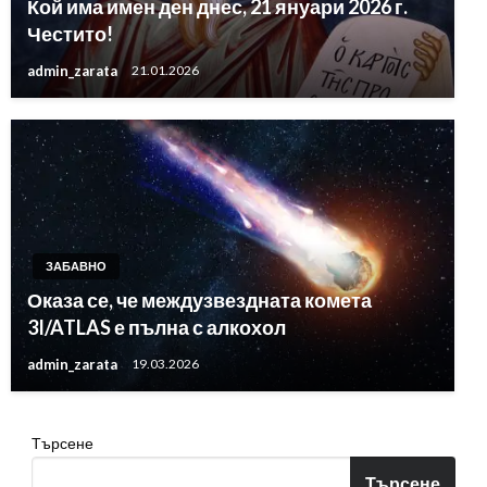
Кой има имен ден днес, 21 януари 2026 г.
Честито!
admin_zarata
21.01.2026
ЗАБАВНО
Оказа се, че междузвездната комета
3I/ATLAS е пълна с алкохол
admin_zarata
19.03.2026
Търсене
Търсене